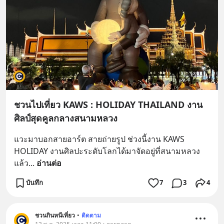
ชวนไปเที่ยว KAWS : HOLIDAY THAILAND งาน
ศิลป์สุดคูลกลางสนามหลวง
แวะมาบอกสายอาร์ต สายถ่ายรูป ช่วงนี้งาน KAWS 
HOLIDAY งานศิลปะระดับโลกได้มาจัดอยู่ที่สนามหลวง
แล้ว
... 
อ่านต่อ
บันทึก
7
3
4
ชวนกินหนีเที่ยว
•
ติดตาม