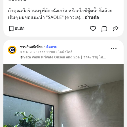
ถ้าคุณเบื่อร้านหรูที่ต้องนั่งเกร็ง หรือเบื่อซีฟู้ดน้ำจิ้มถ้วย
เดิมๆ ผมขอแนะนำ "SAOLE" (ซาวเล)
... 
อ่านต่อ
บันทึก
ชวนกินหนีเที่ยว
•
ติดตาม
8 ธ.ค. 2025 เวลา 11:00 • ไลฟ์สไตล์
Vata Vayu Private Onsen and Spa | วาตะ วายุ ไพรเวท ออนเซ็น แอนด์ สปา