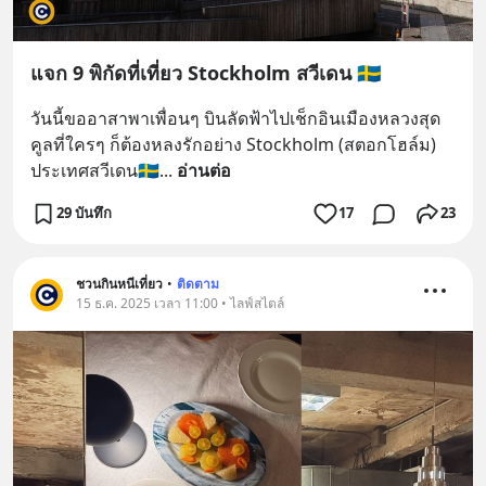
แจก 9 พิกัดที่เที่ยว Stockholm สวีเดน 🇸🇪
วันนี้ขออาสาพาเพื่อนๆ บินลัดฟ้าไปเช็กอินเมืองหลวงสุด
คูลที่ใครๆ ก็ต้องหลงรักอย่าง Stockholm (สตอกโฮล์ม) 
ประเทศสวีเดน🇸🇪
... 
อ่านต่อ
29 บันทึก
17
23
ชวนกินหนีเที่ยว
•
ติดตาม
15 ธ.ค. 2025 เวลา 11:00 • ไลฟ์สไตล์