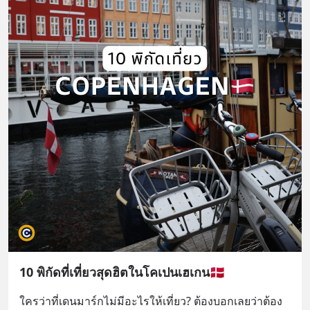
10 พิกัดที่เที่ยวสุดฮิตในโคเปนเฮเกน🇩🇰
ใครว่าที่เดนมาร์กไม่มีอะไรให้เที่ยว? ต้องบอกเลยว่าต้อง