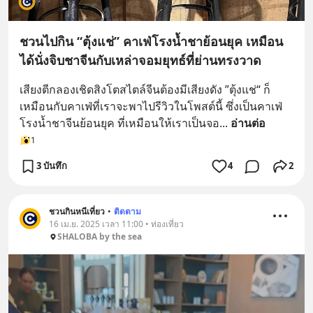
ชวนไปกิน “ตุ้งแช่” คาเฟ่โรงน้ำชาย้อนยุค เหมือน
ได้นั่งจิบชาจีนกับเหล่าจอมยุทธ์ที่ย่านทรงวาด
เสียงตีกลองเชิดสิงโตสไตล์จีนต้องมีเสียงดัง ”ตุ้งแช่“ ก็
เหมือนกับคาเฟ่ที่เราจะพาไปรีวิวในโพสต์นี้ ซึ่งเป็นคาเฟ่
โรงน้ำชาจีนย้อนยุค ที่เหมือนให้เราเป็นจอ
... 
อ่านต่อ
1
3 บันทึก
4
2
ชวนกินหนีเที่ยว
•
ติดตาม
16 เม.ย. 2025 เวลา 11:00 • ท่องเที่ยว
SHALOBA by the sea