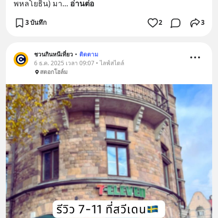
พหลโยธิน) มา
... 
อ่านต่อ
3 บันทึก
2
3
ชวนกินหนีเที่ยว
•
ติดตาม
6 ธ.ค. 2025 เวลา 09:07 • ไลฟ์สไตล์
สตอกโฮล์ม