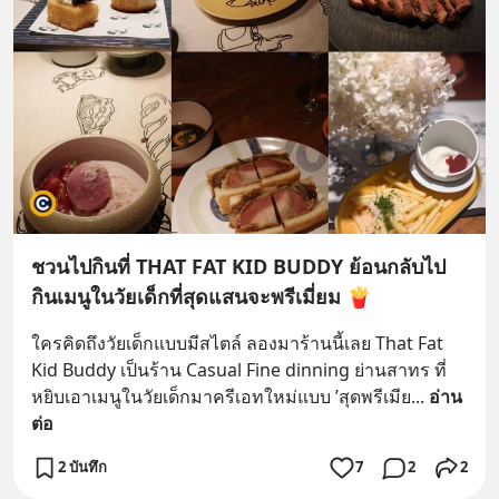
ชวนไปกินที่ THAT FAT KID BUDDY ย้อนกลับไป
กินเมนูในวัยเด็กที่สุดแสนจะพรีเมี่ยม 🍟
ใครคิดถึงวัยเด็กแบบมีสไตล์ ลองมาร้านนี้เลย That Fat 
Kid Buddy เป็นร้าน Casual Fine dinning ย่านสาทร ที่
หยิบเอาเมนูในวัยเด็กมาครีเอทใหม่แบบ ’สุดพรีเมีย
... 
อ่าน
ต่อ
2 บันทึก
7
2
2