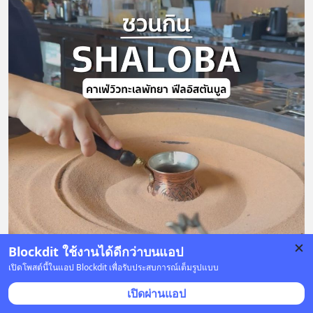
Blockdit ใช้งานได้ดีกว่าบนแอป
เปิดโพสต์นี้ในแอป Blockdit เพื่อรับประสบการณ์เต็มรูปแบบ
เปิดผ่านแอป