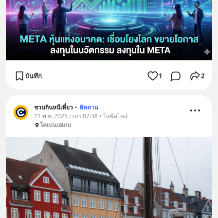
บันทึก
1
2
ชวนกินหนีเที่ยว
•
ติดตาม
21 พ.ย. 2025 เวลา 07:38 • ไลฟ์สไตล์
โคเปนเฮเกน