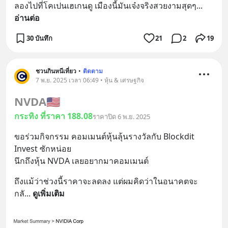
ลองไปที่โคเปนเฮเกนดู เมืองนี้มันเจ๋งจริงสวยงามสุดๆ
... 
อ่านต่อ
30 บันทึก
21
2
19
ชวนกินหนีเที่ยว
•
ติดตาม
7 พ.ย. 2025 เวลา 06:49 • หุ้น & เศรษฐกิจ
NVDA
🇺🇸
กระทิง ที่ราคา 188.08
ราคาปิด 6 พ.ย. 2025
ขอร่วมกิจกรรม คอมเมนต์หุ้นลุ้นรางวัลกับ Blockdit 
Invest ซักหน่อย
นึกถึงหุ้น NVDA เลยอยากมาคอมเมนต์
ถึงแม้ว่าช่วงนี้ราคาจะลดลง แต่ผมคิดว่าในอนาคตจะ
กลั
... 
ดูเพิ่มเติม