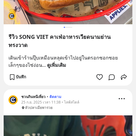
รีวิว SONG VIET คาเฟ่อาหารเวียดนามย่าน
ทรงวาด
เดินเข้าร้านปุ๊บเหมือนหลุดเข้าไปอยู่ในตรอกซอกซอย
เล็กๆของไซ่ง่อน
... 
ดูเพิ่มเติม
บันทึก
ชวนกินหนีเที่ยว
•
ติดตาม
25 ก.ย. 2025 เวลา 11:38 • ไลฟ์สไตล์
หัวปลาเมียพารวย