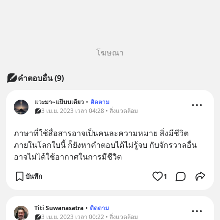
โฆษณา
คำตอบอื่น
(
9
)
แวะมา~แป๊บบเดียว
•
ติดตาม
3 เม.ย. 2023 เวลา 04:28 • สิ่งแวดล้อม
ภาษาที่ใช้สื่อสารอาจเป็นคนละความหมาย สิ่งมีชีวิต
ภายในโลกใบนี้ ก็ยังหาคำตอบได้ไม่รู้จบ กับจักรวาลอื่น 
อาจไม่ได้ใช้อากาศในการมีชีวิต
บันทึก
1
Titi Suwanasatra
•
ติดตาม
3 เม.ย. 2023 เวลา 00:22 • สิ่งแวดล้อม