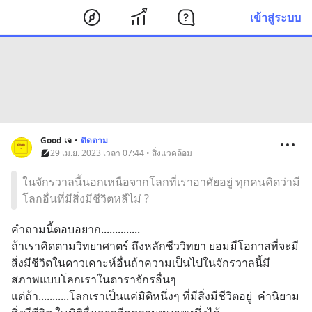
เข้าสู่ระบบ
Good เจ
•
ติดตาม
29 เม.ย. 2023 เวลา 07:44 • สิ่งแวดล้อม
ในจักรวาลนี้นอกเหนือจากโลกที่เราอาศัยอยู่ ทุกคนคิดว่ามี
โลกอื่นที่มีสิ่งมีชีวิตหลืไม่ ?
คำถามนี้ตอบอยาก..............
ถ้าเราคิดตามวิทยาศาตร์ ถึงหลักชีววิทยา ยอมมีโอกาสที่จะมี
สิ่งมีชีวิตในดาวเคาะห์อื่นถ้าความเป็นไปในจักรวาลนี้มี 
สภาพแบบโลกเราในดาราจักรอื่นๆ
แต่ถ้า...........โลกเราเป็นแค่มิติหนึ่งๆ ที่มีสิ่งมีชีวิตอยู่  คำนิยาม