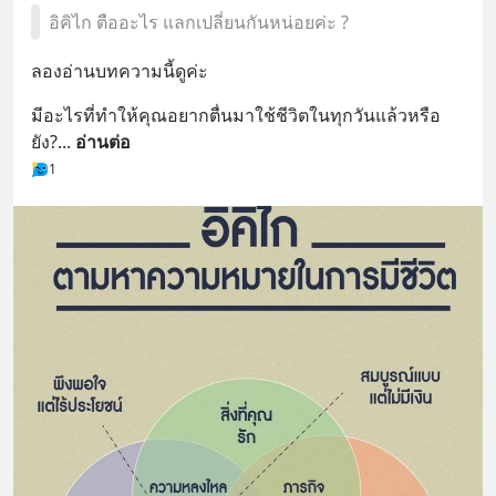
อิคิไก ตืออะไร แลกเปลี่ยนกันหน่อยค่ะ ?
ลองอ่านบทความนี้ดูค่ะ
มีอะไรที่ทำให้คุณอยากตื่นมาใช้ชีวิตในทุกวันแล้วหรือ
ยัง?
... 
อ่านต่อ
1