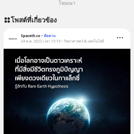
โฆษณา
โพสต์ที่เกี่ยวข้อง
Spaceth.co
•
ติดตาม
24 ต.ค. 2023 เวลา 15:19 • วิทยาศาสตร์ & เทคโนโลยี