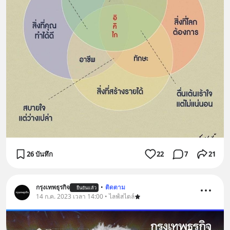
26 บันทึก
22
7
21
กรุงเทพธุรกิจ
•
ติดตาม
ยืนยันแล้ว
14 ก.ค. 2023 เวลา 14:00 • ไลฟ์สไตล์