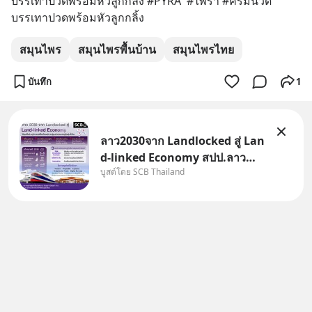
บรรเทาปวดพร้อมหัวลูกกลิ้ง #PYRA  #ไพร่า #ครีมนวด
บรรเทาปวดพร้อมหัวลูกกลิ้ง
สมุนไพร
สมุนไพรพื้นบ้าน
สมุนไพรไทย
บันทึก
1
ลาว2030จาก Landlocked สู่ Lan
d-linked Economy สปป.ลาว
บูสต์โดย SCB Thailand
กำลังเปลี่ยนบทบาทจาก “ประเทศ
ทางผ่าน” สู่ “ศูนย์กลางเศรษฐกิจ
และโลจิสติกส์” ของอนุภูมิภาคลุ่ม
แม่น้ำโขง