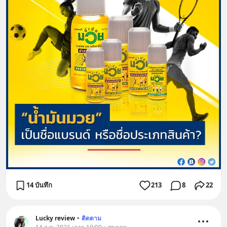
14 บันทึก
213
8
22
Lucky review
•
ติดตาม