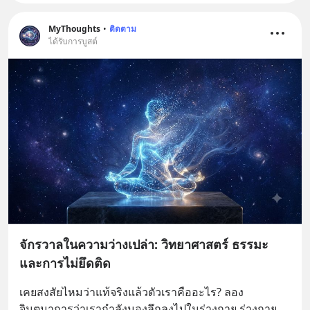
MyThoughts
•
ติดตาม
ได้รับการบูสต์
จักรวาลในความว่างเปล่า: วิทยาศาสตร์ ธรรมะ
และการไม่ยึดติด
เคยสงสัยไหมว่าแท้จริงแล้วตัวเราคืออะไร? ลอง
จินตนาการว่าเรากำลังมองลึกลงไปในร่างกาย ร่างกาย