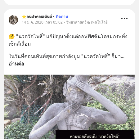
⭐️คนทำคอนเท้นท์
•
ติดตาม
14 ม.ค. 2020 เวลา 05:02 • วิทยาศาสตร์ & เทคโนโลยี
🤔 "นวดวัดโพธิ์" แก้ปัญหาตั้งแต่ออฟฟิศซินโดรมกระทั่ง
เซ็กส์เสื่อม
ในวันที่คอนเท้นท์สุขภาพกำลังบูม "นวดวัดโพธิ์" ก็มา
... 
อ่านต่อ