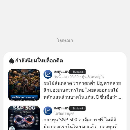
โฆษณา
กำลังนิยมในบล็อกดิต
ลงทุนแมน
ยืนยันแล้ว
วันนี้ เวลา 03:30 • หุ้น & เศรษฐกิจ
ผลไม้ล้นตลาด ราคาตกต่ำ ปัญหาคลาส
สิกของเกษตรกรไทย ไทยส่งออกผลไม้
หลักแสนล้านบาทในแต่ละปี ขึ้นชื่อว่า
เป็นผู้ผลิตและส่งออกผลไม้เมืองร้อน
ลงทุนแมน
ยืนยันแล้ว
เบอร์ต้น ๆ ของโลก
ได้รับการบูสต์
กองทุน S&P 500 ค่าจัดการฟรี ไม่มีลิ
มิต กองแรกในไทย มาแล้ว.. กองทุนที่