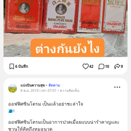
6 บันทึก
42
10
9
แบ่งปันความสุข
•
ติดตาม
8 พ.ย. 2019 เวลา 07:01 • ความคิดเห็น
ออฟฟิศซินโดรม เป็นแล้วอย่าชะล่าใจ
1
ออฟฟิศซินโดรมเป็นอาการปวดเมื่อยแบบน่ารำคาญและ
ชวนให้คิดถึงหมอนวด 