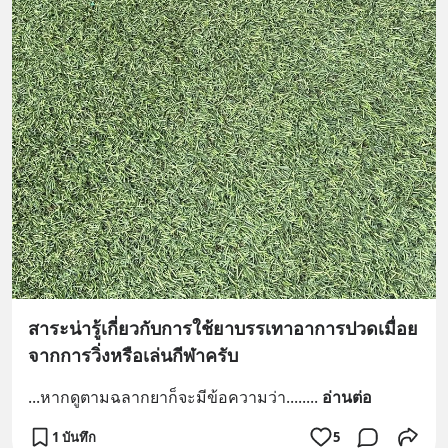
สาระน่ารู้เกี่ยวกับการใช้ยาบรรเทาอาการปวดเมื่อย
จากการวิ่งหรือเล่นกีฬาครับ
...หากดูตามฉลากยาก็จะมีข้อความว่า.....
... 
อ่านต่อ
1 บันทึก
5