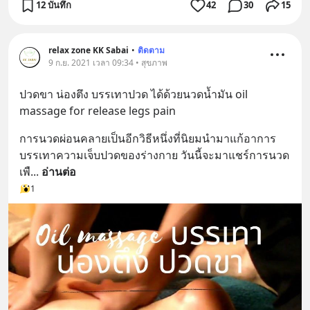
12 บันทึก
42
30
15
relax zone KK Sabai
•
ติดตาม
9 ก.ย. 2021 เวลา 09:34 • สุขภาพ
ปวดขา น่องตึง บรรเทาปวด ได้ด้วยนวดน้ำมัน oil 
massage for release legs pain
การนวดผ่อนคลายเป็นอีกวิธีหนึ่งที่นิยมนำมาแก้อาการ
บรรเทาความเจ็บปวดของร่างกาย วันนี้จะมาแชร์การนวด
เพื
... 
อ่านต่อ
1