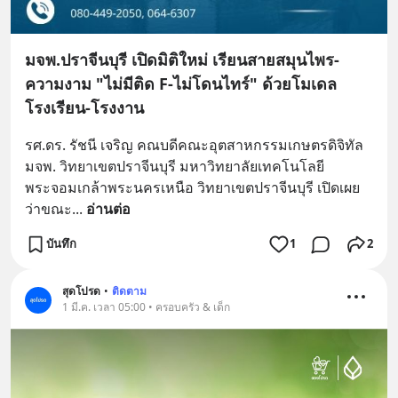
มจพ.ปราจีนบุรี เปิดมิติใหม่ เรียนสายสมุนไพร-
ความงาม "ไม่มีติด F-ไม่โดนไทร์" ด้วยโมเดล
โรงเรียน-โรงงาน
รศ.ดร. รัชนี เจริญ คณบดีคณะอุตสาหกรรมเกษตรดิจิทัล  
มจพ. วิทยาเขตปราจีนบุรี มหาวิทยาลัยเทคโนโลยี
พระจอมเกล้าพระนครเหนือ วิทยาเขตปราจีนบุรี เปิดเผย
ว่าขณะ
... 
อ่านต่อ
บันทึก
1
2
สุดโปรด
•
ติดตาม
1 มี.ค. เวลา 05:00 • ครอบครัว & เด็ก