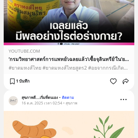
YOUTUBE.COM
‘กรมวิทยาศาสตร์การแพทย์‘เฉลยแล้ว‘เชื้อจุลินทรีย์‘ใน‘ยาดมหงส์ไทย2’มีผลอย่างไรต่อร่างกาย?
#ยาดมหงส์ไทย #ยาดมหงส์ไทยสูตร2 #อยจากกรณีเกิดกระแสวิพากษ์วิจารณ์บนโซเชียลอย่างหนัก หลังมีรายงานจากสำนักงานคณะกรรมการอาหารและยา (อย.) ระบุว่า ตรวจพบเชื้อจุลิน…
1 บันทึก
สุขภาพดี….เริ่มที่ตนเอง
•
ติดตาม
16 ต.ค. 2025 เวลา 02:54 • สุขภาพ