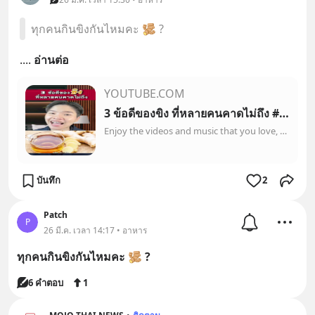
ทุกคนกินขิงกันไหมคะ 🫚 ?
.
... 
อ่านต่อ
YOUTUBE.COM
3 ข้อดีของขิง ที่หลายคนคาดไม่ถึง #น้ำขิง #ชะลอวัย #รักสุขภาพ #Selfhealingbyหมอเฟิร์น
Enjoy the videos and music that you love, upload original content and share it all with friends, family and the world on YouTube.
บันทึก
2
Patch
P
26 มี.ค. เวลา 14:17 • อาหาร
ทุกคนกินขิงกันไหมคะ 🫚 ?
6 คำตอบ
1