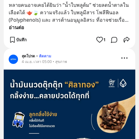
หลายคนอาจเคยได้ยินว่า “น้ำใบพลูต้ม” ช่วยลดน้ำตาลใน
เลือดได้ 🫖🍃 ความจริงแล้ว ใบพลูมีสาร โพลีฟีนอล 
(Polyphenols) และ สารต้านอนุมูลอิสระ ที่อาจช่วยเรื่อ
... 
อ่านต่อ
บันทึก
1
สุดโปรด
•
ติดตาม
4 เม.ย. เวลา 05:00 • สุขภาพ