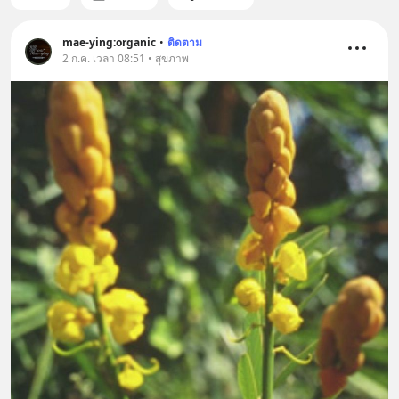
mae-ying:organic
•
ติดตาม
2 ก.ค. เวลา 08:51 • สุขภาพ