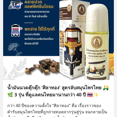
น้ำมันนวดตุ๊กตุ๊ก ‘ศิลาทอง’ สูตรลับสมุนไพรไทย 🛺
🌿 3 รุ่น ที่ดูแลคนไทยมานานกว่า 40 ปี 🇹🇭✨
กว่า 40 ปีของความตั้งใจ “ศิลาทอง” คือ เรื่องราวของ
ตำรับสมุนไพรไทยที่ถูกถ่ายทอดจากรุ่นสู่รุ่น จนกลายเป็น 