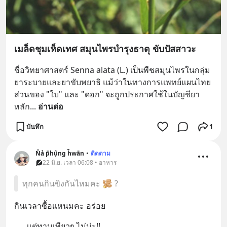
เมล็ดชุมเห็ดเทศ สมุนไพรบำรุงธาตุ ขับปัสสาวะ
ชื่อวิทยาศาสตร์ Senna alata (L.) เป็นพืชสมุนไพรในกลุ่ม
ยาระบายและยาขับพยาธิ แม้ว่าในทางการแพทย์แผนไทย
ส่วนของ "ใบ" และ "ดอก" จะถูกประกาศใช้ในบัญชียา
หลัก
... 
อ่านต่อ
บันทึก
1
N̂ả p̄hụ̂ng h̄wān
•
ติดตาม
22 มิ.ย. เวลา 06:08 • อาหาร
ทุกคนกินขิงกันไหมคะ 🫚 ?
กินเวลาซื้อเเหนมคะ อร่อย
___ เเต่ทานเพียวๆ ไม่น่ะ!!