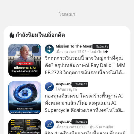
โฆษณา
กำลังนิยมในบล็อกดิต
Mission To The Moon
ยืนยันแล้ว
เมื่อวาน เวลา 15:02 • ไลฟ์สไตล์
วิกฤตการเงินรอบนี้ อาจใหญ่กว่าที่คุณ
คิด? สรุปบทสัมภาษณ์ Ray Dalio | MM
EP.2723 วิกฤตการเงินรอบนี้อาจไม่ได้
เหมือนทุกครั้งที่เราเคยเจอ เมื่อ Ray
ลงทุนแมน
ยืนยันแล้ว
Dalio ชายผู้เคยทำนายวิกฤตเศรษฐกิจ
ได้รับการบูสต์
มาแล้วหลายต่อหลายครั้ง ออกมาส่ง
กองทุนเดียวครบ โครงสร้างพื้นฐาน AI
สัญญาณเตือนระเบิดเวลาลูกใหม่ที่
ทั้งหมด มาแล้ว /โดย ลงทุนแมน AI
กำลังก่อตัวขึ้น จาก "ระเบิดหนี้สิน
Supercycle คือช่วงเวลาที่เทคโนโลยี
มหาศาล" ผสานเข้ากับ "ฟองสบู่กระแส
ปัญญาประดิษฐ์ จะกลายเป็นตัวขับ
ลงทุนแมน
AI" ที่ผู้คนกำลังแห่ไล่ราคาอย่างบ้าคลั่ง
ยืนยันแล้ว
เคลื่อนหลัก ของการเติบโตทาง
เมื่อวาน เวลา 08:00 • หุ้น & เศรษฐกิจ
บทเรียนจากประวัติศาสตร์ 500 ปี บอก
เศรษฐกิจ และวิถีชีวิตของผู้คนอย่าง
รู้จัก 4 เครื่องมือการเงินพื้นฐาน ที่มนุษย์