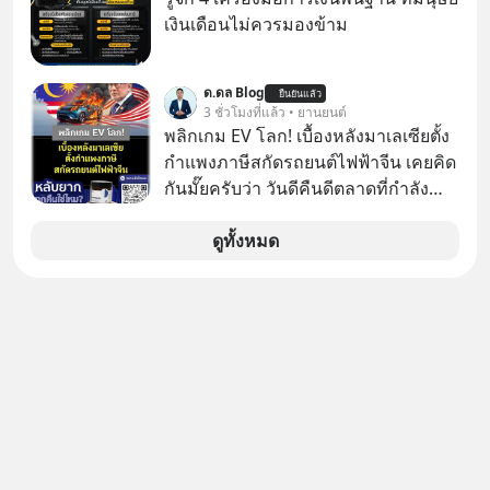
อะไรเรา? ระเบียบโลกกำลังจะเปลี่ยน
ยาวนานต่อจากนี้
เงินเดือนไม่ควรมองข้าม
มือไปในทิศทางไหน? และเราควรรับมือ
อย่างไรก่อนที่ทุกอย่างจะสายเกินไป?
ร่วมเจาะลึกบทวิเคราะห์และข้อคิดการ
ด.ดล Blog
ยืนยันแล้ว
3 ชั่วโมงที่แล้ว • ยานยนต์
เงินฉบับ Dalio กันได้ใน EP. นี้
พลิกเกม EV โลก! เบื้องหลังมาเลเซียตั้ง
#RayDalio #สรุปบทเรียน #การเงินการ
กำแพงภาษีสกัดรถยนต์ไฟฟ้าจีน เคยคิด
ลงทุน #MissionToTheMoon
กันมั๊ยครับว่า วันดีคืนดีตลาดที่กำลัง
#MissionToTheMoonPodcast
เติบโตพุ่งทะยาน จะถูกมือมืดเตะตัดขา
จนหน้าทิ่มแบบไม่ทันตั้งตัว…
ดูทั้งหมด