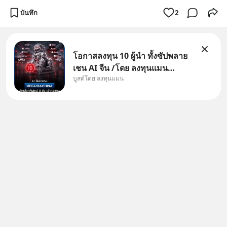
บันทึก
2
โอกาสลงทุน 10 ผู้นำ ทั้งซัปพลาย
เชน AI จีน /โดย ลงทุนแมน
บูสต์โดย ลงทุนแมน
✅ลงทุนตรง คัด 10 ผู้นำเน้น ๆ ใน
ธีม AI จีน ✅คัดเลือกหุ้นใหม่ 9 ตัว
เข้ากองทุน ✅ร่วมเป็นเจ้าของผู้นำ
AI จีน ตั้งแต่โรงงานผลิตชิป หน่วย
ความจำ โมเดล