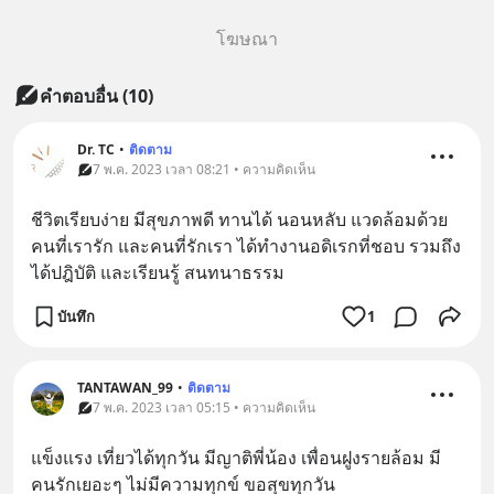
โฆษณา
คำตอบอื่น
(
10
)
Dr. TC
•
ติดตาม
7 พ.ค. 2023 เวลา 08:21 • ความคิดเห็น
ชีวิตเรียบง่าย มีสุขภาพดี ทานได้ นอนหลับ แวดล้อมด้วย
คนที่เรารัก และคนที่รักเรา ได้ทำงานอดิเรกที่ชอบ รวมถึง
ได้ปฎิบัติ และเรียนรู้ สนทนาธรรม
บันทึก
1
TANTAWAN_99
•
ติดตาม
7 พ.ค. 2023 เวลา 05:15 • ความคิดเห็น
แข็งแรง เที่ยวได้ทุกวัน มีญาติพี่น้อง เพื่อนฝูงรายล้อม มี
คนรักเยอะๆ ไม่มีความทุกข์ ขอสุขทุกวัน