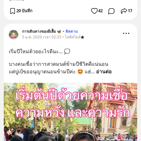
20 บันทึก
42
17
การเดินทางของผีเสื้อ 🦋
•
ติดตาม
5 ม.ค. 2020 เวลา 02:25 • ไลฟ์สไตล์
เริ่มปีใหม่ด้วยอะไรดีนะ... 💭
บางคนเชื่อว่าการสวดมนต์ข้ามปีชีวิตดีแน่นอน
แต่ปูเป้ขออนุญาตนอนข้ามปีค่ะ 🤩 แฮ่
... 
อ่านต่อ