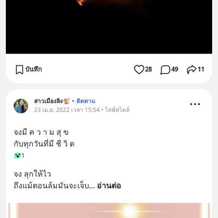
บันทึก
28
49
11
สาวเมืองลิง🐒
•
ติดตาม
23 เม.ย. 2022 เวลา 15:54 • ไลฟ์สไตล์
จงมี ค ว า ม สุ ข 
กับทุกวันที่มี ชี วิ ต
1
จง ลุกให้ไว 
ถึงแม้ตอนล้มมันจะเจ็บ
... 
อ่านต่อ