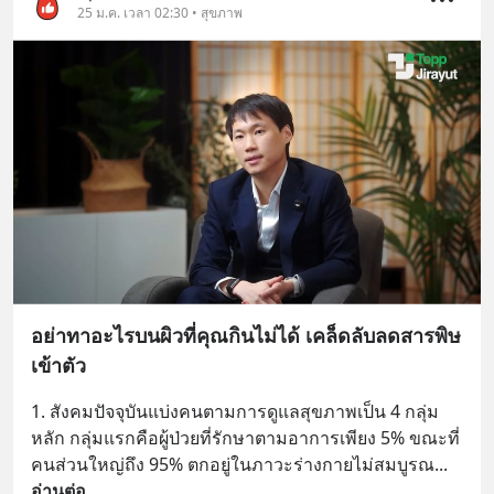
25 ม.ค. เวลา 02:30 • สุขภาพ
อย่าทาอะไรบนผิวที่คุณกินไม่ได้ เคล็ดลับลดสารพิษ
เข้าตัว
1. สังคมปัจจุบันแบ่งคนตามการดูแลสุขภาพเป็น 4 กลุ่ม
หลัก กลุ่มแรกคือผู้ป่วยที่รักษาตามอาการเพียง 5% ขณะที่
คนส่วนใหญ่ถึง 95% ตกอยู่ในภาวะร่างกายไม่สมบูรณ
... 
อ่านต่อ