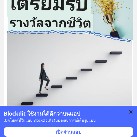
Blockdit ใช้งานได้ดีกว่าบนแอป
เปิดโพสต์นี้ในแอป Blockdit เพื่อรับประสบการณ์เต็มรูปแบบ
6 บันทึก
20
30
16
เปิดผ่านแอป