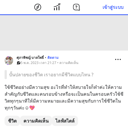
เข้าสู่ระบบ
ศุภาพิชญ์ บาลโพธิ์
•
ติดตาม
5 พ.ค. 2023 เวลา 21:27 • ความคิดเห็น
บั้นปลายของชีวิต เราอยากมีชีวิตแบบไหน ?
ใช้ชีวิตอย่างมีความสุข อะไรที่ทำให้สบายใจก็ทำค่ะให้ความ
สำคัญกับชีวิตเเละคนรอบข้างหรือจะเป็นคนในครอบครัวใช้ชี
วิตทุกๆนาทีให้มีความหมายเเละมีความสุขกับการใช้ชีวิตใน
ทุกๆวันค่ะ☺💖
ชีวิต
ความคิดเห็น
ไลฟ์สไตล์