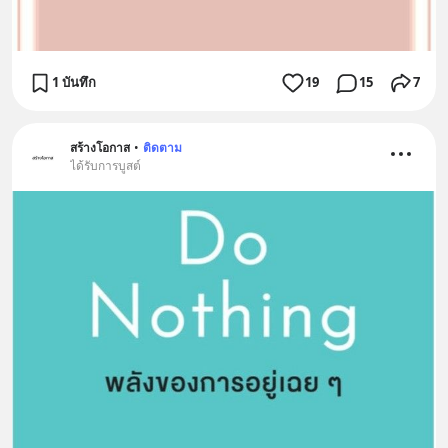
1 บันทึก
19
15
7
สร้างโอกาส
•
ติดตาม
ได้รับการบูสต์