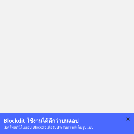
กิจการครั้งประวัติศาสตร์? ยักษ์ใหญ่
ตั้งใจซื้อไปพัฒนาต่อ หรือแค่ซื้อไป “ฆ่า”
ให้พ้นทางกันแน่? และทำไมจุดจบของ
เรื่องนี้ ถึงเป็นการฆาตกรรมแบบสโลว์
โมชันที่ไม่มีแม้แต่ศพให้เห็น? เลือกฟัง
กันได้เลยนะครับ อย่าลืมกด Follow
ติดตาม PodCast ช่อง Geek Forever’s
Podcast ของผมกันด้วยนะครับ 🎧 ฟัง
ผ่าน Spotify : https://bit.ly/4g4SW17
🎧 ฟังผ่าน Apple Podcast :
https://bit.ly/4cw7rdh 🎧 ฟังผ่าน
Podbean : https://bit.ly/4hVgqrY 🎧
ฟังผ่าน Youtube :
https://youtu.be/Jj3neoUL72g The
original article appeared here
https://www.tharadhol.com/geek-
story-ep833-or-is-mysql-really-
Blockdit ใช้งานได้ดีกว่าบนแอป
dying/ ติดตามสาระดี ๆ อัพเดททุกวัน
เปิดโพสต์นี้ในแอป Blockdit เพื่อรับประสบการณ์เต็มรูปแบบ
ผ่าน Line OA ด.ดล Blog คลิกเลย -->