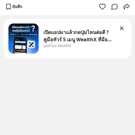
บันทึก
เปิดแอปมาแล้วกดปุ่มไหนต่อดี ?
คู่มือทัวร์ 5 เมนู WealthX ที่มือ
บูสต์โดย WealthX
ใหม่ควรรู้ สำหรับใครที่เพิ่งโหลด
แอปมา แต่ยังงง ๆ ไม่รู้ว่าต้องกด
ปุ่มไหนต่อ อ่านโพสต์นี้เลย
WealthX จะขอพาไปทัวร์ 5 เมนู
หลัก ที่จะทำให้คุ