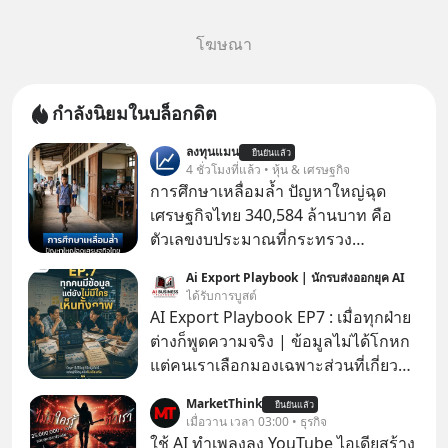
โฆษณา
กำลังนิยมในบล็อกดิต
ลงทุนแมน
ยืนยันแล้ว
4 ชั่วโมงที่แล้ว • หุ้น & เศรษฐกิจ
การศึกษาเหลื่อมล้ำ ปัญหาใหญ่ฉุด
เศรษฐกิจไทย 340,584 ล้านบาท คือ
ตัวเลขงบประมาณที่กระทรวง
ศึกษาธิการ ได้รับจัดสรรในงบประมาณ
Ai Export Playbook | นักรบส่งออกยุค AI
รายจ่ายประจำปี 2568 ซึ่งมากที่สุดเป็น
ได้รับการบูสต์
อันดับ 2 รองจากกระทรวงการคลัง
AI Export Playbook EP7 : เมื่อทุกฝ่าย
ต่างก็พูดความจริง | ข้อมูลไม่ได้โกหก
แต่คนเราเลือกมองเฉพาะส่วนที่เกี่ยวกับ
ตัวเองเสมอ
MarketThink
ยืนยันแล้ว
เมื่อวาน เวลา 03:00 • ธุรกิจ
ใช้ AI ทำเพลงลง YouTube ไอเดียสร้าง