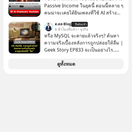
Passive Income ในยุคนี้ ตอนนี้หลาย ๆ
คนน่าจะเคยได้ยินเพลงที่ใช้ AI สร้าง
ผ่านหูกันมาบ้าง เช่น เพลง “ไม่มีใคร
ด.ดล Blog
ยืนยันแล้ว
รู้ตัวเรา” จากช่องชื่อว่า UNHEARD
8 ชั่วโมงที่แล้ว • ธุรกิจ
MUSIC ที่ตอนนี้มียอดรับชมกว่า 26
หรือ MySQL จะตายแล้วจริงๆ? ค้นหา
ล้านครั้งแล้ว
ความจริงเบื้องหลังการถูกปล่อยให้ลืม |
Geek Story EP833 จะเป็นอย่างไร..
เมื่อซอฟต์แวร์ฟรีที่หล่อเลี้ยงเว็บไซต์
กว่าครึ่งโลก ถูกมหาเศรษฐีคู่แข่งทุ่มเงิน
ดูทั้งหมด
ซื้อกิจการไป? นี่คือเรื่องจริงของ
MySQL ฐานข้อมูลระดับตำนานที่
โปรแกรมเมอร์คนหนึ่งใช้เวลา 27 ปี
ปลุกปั้นและตั้งชื่อตามลูกสาวของตัวเอง
เมื่อรู้ว่าผลงานชิ้นเอกกำลังจะตกไปอยู่
ในมือของอาณาจักรที่จ้องจะทำลายมัน
เขาถึงขั้นต้องเขียนจดหมายเปิดผนึก
ขอร้องคนทั้งอินเทอร์เน็ตให้ช่วยหยุดยั้ง
ดีลนี้! เกิดอะไรขึ้นหลังจากการควบรวม