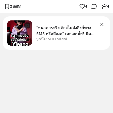
2 บันทึก
4
4
“ธนาคารจริง ต้องไม่ส่งลิงก์ทาง
SMS หรืออีเมล” เคยเจอมั้ย? มีคน
บูสต์โดย SCB Thailand
อ้างว่าโทรจากธนาคาร บอกว่า
บัญชีมีปัญหา แล้วให้กดลิงก์โน่นนี่
หรือสแกนคิวอาร์โค้ดทันที มาฟัง
“ป้าเก๋าเล่ากลโกง” เพื่อรู้ทันมุก
หลอกลวงในคราบ