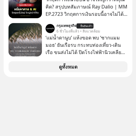
ยาวนานต่อจากนี้
คิด? สรุปบทสัมภาษณ์ Ray Dalio | MM
EP.2723 วิกฤตการเงินรอบนี้อาจไม่ได้
เหมือนทุกครั้งที่เราเคยเจอ เมื่อ Ray
กรุงเทพธุรกิจ
ยืนยันแล้ว
Dalio ชายผู้เคยทำนายวิกฤตเศรษฐกิจ
6 ชั่วโมงที่แล้ว • สิ่งแวดล้อม
มาแล้วหลายต่อหลายครั้ง ออกมาส่ง
‘แม่น้ำดานูบ’ แห้งขอด พบ ‘ซากแมม
สัญญาณเตือนระเบิดเวลาลูกใหม่ที่
มอธ’ ยันเรือรบ กระทบท่องเที่ยว-เดิน
กำลังก่อตัวขึ้น จาก "ระเบิดหนี้สิน
เรือ ขนส่งไม่ได้ ปิดโรงไฟฟ้านิวเคลียร์
มหาศาล" ผสานเข้ากับ "ฟองสบู่กระแส
ขาดน้ำหล่อเย็น “ทวีปยุโรป” กำลังเผชิญ
AI" ที่ผู้คนกำลังแห่ไล่ราคาอย่างบ้าคลั่ง
กับฤดูร้อนรุนแรงและภัยแล้งที่ยาวนาน
ดูทั้งหมด
บทเรียนจากประวัติศาสตร์ 500 ปี บอก
อย่างไม่เคยปรากฏมาก่อน ส่งผลให้
อะไรเรา? ระเบียบโลกกำลังจะเปลี่ยน
แม่น้ำหลายสายลดระดับลงสู่ระดับต่ำ
มือไปในทิศทางไหน? และเราควรรับมือ
สุดเป็นประวัติการณ์ โดยเฉพาะ “แม่น้ำ
อย่างไรก่อนที่ทุกอย่างจะสายเกินไป?
ดานูบ” ซึ่งเป็นแม่น้ำยาวอันดับสองของ
ร่วมเจาะลึกบทวิเคราะห์และข้อคิดการ
ยุโรปที่ไหลผ่าน 10 ประเทศ ที่มีปริมาณ
เงินฉบับ Dalio กันได้ใน EP. นี้
น้ำลดต่ำลงเป็นประวัติศาสตร์ จนเผยให้
#RayDalio #สรุปบทเรียน #การเงินการ
เห็นร่องรอยทางประวัติศาสตร์ที่เคยจม
ลงทุน #MissionToTheMoon
อยู่ใต้น้ำมานานหลายศตวรรษ
#MissionToTheMoonPodcast