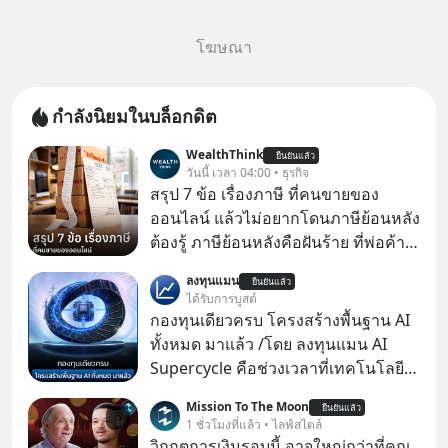
โฆษณา
กำลังนิยมในบล็อกดิต
WealthThink
ยืนยันแล้ว
วันนี้ เวลา 04:00 • ธุรกิจ
สรุป 7 ข้อ เรื่องภาษี ที่คนขายของ
ออนไลน์ แล้วไม่อยากโดนภาษีย้อนหลัง
ต้องรู้ ภาษีย้อนหลังคือฝันร้าย ที่พ่อค้า
แม่ค้าคนไหนก็คงไม่อยากพบเจอ
ลงทุนแมน
ยืนยันแล้ว
ได้รับการบูสต์
กองทุนเดียวครบ โครงสร้างพื้นฐาน AI
ทั้งหมด มาแล้ว /โดย ลงทุนแมน AI
Supercycle คือช่วงเวลาที่เทคโนโลยี
ปัญญาประดิษฐ์ จะกลายเป็นตัวขับ
Mission To The Moon
ยืนยันแล้ว
เคลื่อนหลัก ของการเติบโตทาง
1 ชั่วโมงที่แล้ว • ไลฟ์สไตล์
เศรษฐกิจ และวิถีชีวิตของผู้คนอย่าง
วิกฤตการเงินรอบนี้ อาจใหญ่กว่าที่คุณ