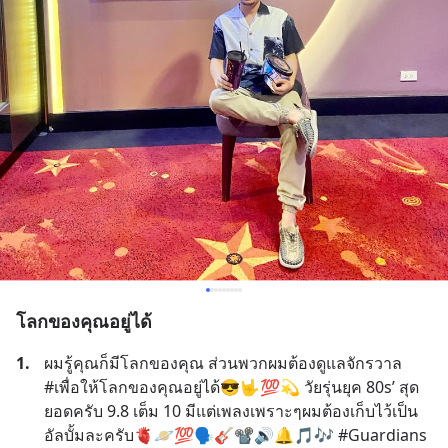
โลกของคุณอยู่ได้
1.
ผมรู้คุณก็มีโลกของคุณ ส่วนพวกผมต้องดูแลจักรวาล 
#เพื่อให้โลกของคุณอยู่ได้😎🤟💯💫 วัยรุ่นยุค 80s’ สุด
ยอดครับ 9.8 เต็ม 10 มีแต่เพลงเพราะๆผมต้องเก็บไว้เป็น
อัลบั้มละครับ🫀🪐💯🗣️🎸📽️🔊🔔🎵🎶 #Guardians 