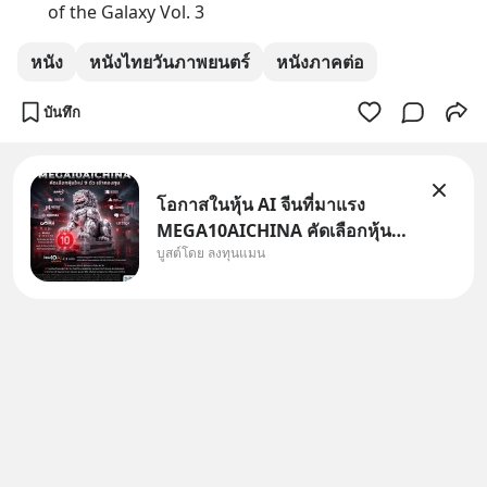
of the Galaxy Vol. 3
หนัง
หนังไทยวันภาพยนตร์
หนังภาคต่อ
บันทึก
โอกาสในหุ้น AI จีนที่มาแรง
MEGA10AICHINA คัดเลือกหุ้น
บูสต์โดย ลงทุนแมน
ใหม่ 9 ตัว เข้ากองทุน.. ครอบคลุม
ทั้งซัปพลายเชน AI จีน พิเศษ ช่วง
3 - 19 ส.ค. 69 มีโปรโมชัน ลด
50% ค่าธรรมเนียมซื้อ | ยอด 2
ล้านบาทขึ้นไป ฟรีค่าธรร