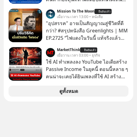
ปลุกปั้นและตั้งชื่อตามลูกสาวของตัวเอง
กว่าค่าเฉลี่ยกลุ่ม โดยที่ไม่ต้องมานั่ง
Mission To The Moon
เมื่อรู้ว่าผลงานชิ้นเอกกำลังจะตกไปอยู่
ยืนยันแล้ว
ค้นหาข้อมูลและวิเคราะห์เองให้เสีย
เมื่อวาน เวลา 13:00 • หนังสือ
ในมือของอาณาจักรที่จ้องจะทำลายมัน
เวลา แค่ใช้ PICKTECH™ บนแอป
"อุปสรรค" อาจเป็นสัญญาณสู่ชีวิตที่ดี
เขาถึงขั้นต้องเขียนจดหมายเปิดผนึก
WealthX ช่วยคัดกองทุนเด่นให้ได้
กว่า? #สรุปหนังสือ Greenlights | MM
ขอร้องคนทั้งอินเทอร์เน็ตให้ช่วยหยุดยั้ง
EP.2725 “ไฟแดงในวันนี้ แท้จริงแล้ว
ดีลนี้! เกิดอะไรขึ้นหลังจากการควบรวม
อาจเป็นสัญญาณไฟเขียวที่ยังไม่ถึงเวลา
กิจการครั้งประวัติศาสตร์? ยักษ์ใหญ่
MarketThink
ยืนยันแล้ว
เปลี่ยนสี” McConaughey ดาราดาวรุ่ง
เมื่อวาน เวลา 03:00 • ธุรกิจ
ตั้งใจซื้อไปพัฒนาต่อ หรือแค่ซื้อไป “ฆ่า”
ในยุคหนึ่ง เคยปฏิเสธเงินค่าตัวหนังรอม
ใช้ AI ทำเพลงลง YouTube ไอเดียสร้าง
ให้พ้นทางกันแน่? และทำไมจุดจบของ
คอมที่สูงถึง 14.5 ล้านดอลลาร์ (หรือ
Passive Income ในยุคนี้ ตอนนี้หลาย ๆ
เรื่องนี้ ถึงเป็นการฆาตกรรมแบบสโลว์
ราว 500 ล้านบาท) เพียงเพราะเขาไม่
คนน่าจะเคยได้ยินเพลงที่ใช้ AI สร้าง
โมชันที่ไม่มีแม้แต่ศพให้เห็น? เลือกฟัง
อยากขังตัวเองไว้ในกล่องเดิมๆ ผลที่
ผ่านหูกันมาบ้าง เช่น เพลง “ไม่มีใคร
กันได้เลยนะครับ อย่าลืมกด Follow
ตามมาคือ โทรศัพท์ของเขากลายเป็น
รู้ตัวเรา” จากช่องชื่อว่า UNHEARD
ดูทั้งหมด
ติดตาม PodCast ช่อง Geek Forever’s
ความเงียบสนิทนานถึง 14 เดือนเต็ม แต่
MUSIC ที่ตอนนี้มียอดรับชมกว่า 26
Podcast ของผมกันด้วยนะครับ 🎧 ฟัง
ความเงียบและ "ไฟแดง" ในวันนั้นกลับ
ล้านครั้งแล้ว
ผ่าน Spotify : https://bit.ly/4g4SW17
กลายเป็นการถอยหลังเพื่อตั้งหลัก จนส่ง
🎧 ฟังผ่าน Apple Podcast :
ให้เขาก้าวขึ้นไปยืนถือรางวัลออสการ์
https://bit.ly/4cw7rdh 🎧 ฟังผ่าน
ในบทบาทที่เปลี่ยนชีวิตเขาไปตลอดกาล
Podbean : https://bit.ly/4hVgqrY 🎧
ใน MM EP. นี้ เราจะมาร่วมถอดรหัส