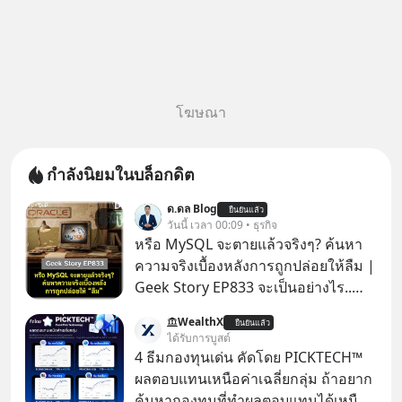
โฆษณา
กำลังนิยมในบล็อกดิต
ด.ดล Blog
ยืนยันแล้ว
วันนี้ เวลา 00:09 • ธุรกิจ
หรือ MySQL จะตายแล้วจริงๆ? ค้นหา
ความจริงเบื้องหลังการถูกปล่อยให้ลืม |
Geek Story EP833 จะเป็นอย่างไร..
เมื่อซอฟต์แวร์ฟรีที่หล่อเลี้ยงเว็บไซต์
WealthX
ยืนยันแล้ว
กว่าครึ่งโลก ถูกมหาเศรษฐีคู่แข่งทุ่มเงิน
ได้รับการบูสต์
ซื้อกิจการไป? นี่คือเรื่องจริงของ
4 ธีมกองทุนเด่น คัดโดย PICKTECH™
MySQL ฐานข้อมูลระดับตำนานที่
ผลตอบแทนเหนือค่าเฉลี่ยกลุ่ม ถ้าอยาก
โปรแกรมเมอร์คนหนึ่งใช้เวลา 27 ปี
ค้นหากองทุนที่ทำผลตอบแทนได้เหนือ