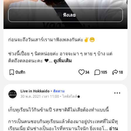
ฟังเลย
ก่อนจะถึงวันเสาร์เรามาฟังเพลงกันค่ะ✌😁
ช่วงนี้เปื่อย ๆ นิดหน่อยค่ะ อาจจะมา ๆ หาย ๆ บ้าง แต่
คิดถึงตลอดนะคะ ❤
... 
ดูเพิ่มเติม
บันทึก
34
105
18
Live in Hokkaido
•
ติดตาม
30 พ.ค. 2021 เวลา 11:00 • ไลฟ์สไตล์
เก็บทุเรียนไว้กินข้ามปี รสชาติดีไม่เสียต้องทำแบบนี้
การเป็นคนชอบกินทุเรียนแล้วต้องมาอยู่ประเทศที่ไม่มีทุ
เรียนเนี่ย มันช่างเป็นอะไรที่ทรมานใจนัก ยิ่งเจอโ
... 
อ่าน