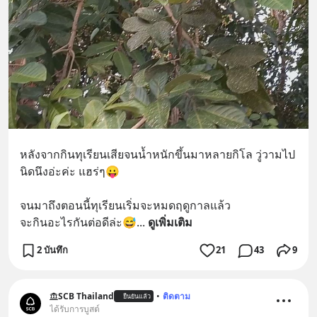
หลังจากกินทุเรียนเสียจนน้ำหนักขึ้นมาหลายกิโล วู่วามไป
นิดนึงอ่ะค่ะ แฮร่ๆ😛
จนมาถึงตอนนี้ทุเรียนเริ่มจะหมดฤดูกาลแล้ว
จะกินอะไรกันต่อดีล่ะ😅
... 
ดูเพิ่มเติม
2 บันทึก
21
43
9
SCB Thailand
•
ติดตาม
ยืนยันแล้ว
ได้รับการบูสต์