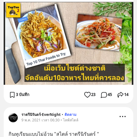
3 บันทึก
23
45
14
ราตรีนิรันดร์-EverNight
•
ติดตาม
9 พ.ค. 2021 เวลา 06:30 • ไลฟ์สไตล์
กินทุเรียนแบบไม่อ้วน "สไตล์ ราตรีนิรันดร์ "