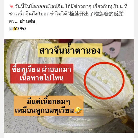
🍬วันนี้ในโลกออนไลน์จีน ได้มีข่าวฮาๆ เกี่ยวกับทุเรียน ที่
ชาวเน็ตจีนถึงกับอดขำไม่ได้ ‘榴莲开出了榴莲糖的感觉’ 
หร
... 
อ่านต่อ
3
3