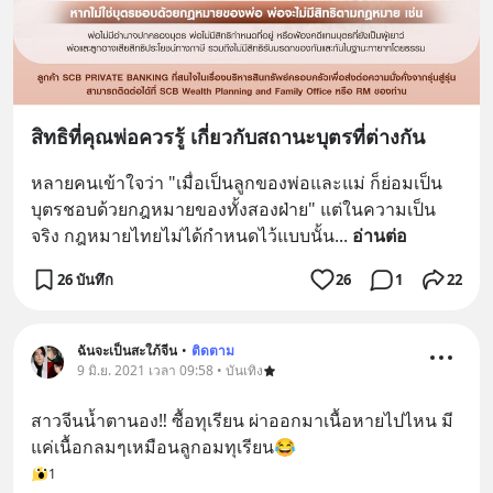
สิทธิที่คุณพ่อควรรู้ เกี่ยวกับสถานะบุตรที่ต่างกัน
หลายคนเข้าใจว่า "เมื่อเป็นลูกของพ่อและแม่ ก็ย่อมเป็น
บุตรชอบด้วยกฎหมายของทั้งสองฝ่าย" แต่ในความเป็น
จริง กฎหมายไทยไม่ได้กำหนดไว้แบบนั้น
... 
อ่านต่อ
26 บันทึก
26
1
22
ฉันจะเป็นสะใภ้จีน
•
ติดตาม
9 มิ.ย. 2021 เวลา 09:58 • บันเทิง
สาวจีนน้ำตานอง‼️ ซื้อทุเรียน ผ่าออกมาเนื้อหายไปไหน มี
แค่เนื้อกลมๆเหมือนลูกอมทุเรียน😂
1