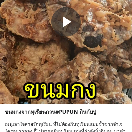
ขนมกงจากทุเรียนกวน#PUPUN กินกับปู
เมนูเอาใจสายรักทุเรียน ที่ไม่ต้องกินทุเรียนแบบซ้ำซากจำเจ 
ใครอยากลอง ก็ไม่ยากหยิบทุเรียนแท่งที่กำลังนั่งกินอยู่ มาทำ