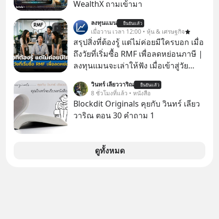
WealthX ถามเข้ามา
ลงทุนแมน
ยืนยันแล้ว
เมื่อวาน เวลา 12:00 • หุ้น & เศรษฐกิจ
สรุปสิ่งที่ต้องรู้ แต่ไม่ค่อยมีใครบอก เมื่อ
ถึงวัยที่เริ่มซื้อ RMF เพื่อลดหย่อนภาษี |
ลงทุนแมนจะเล่าให้ฟัง เมื่อเข้าสู่วัย
ทำงานและเริ่มมีรายได้ถึงเกณฑ์เสีย
วินทร์ เลียววาริณ
ยืนยันแล้ว
ภาษี หลายคนมักได้รับคำแนะนำให้
8 ชั่วโมงที่แล้ว • หนังสือ
ลงทุนใน RMF เพราะนอกจากจะช่วยลด
Blockdit Originals คุยกับ วินทร์ เลียว
หย่อนภาษีได้แล้ว ยังเป็นโอกาสในการ
วาริณ ตอน 30 คำถาม 1
สร้างความมั่งคั่งระยะยาว แต่น้อยคน
นักที่จะลงลึกว่า ถ้าลงทุนใน RMF ควรรู้
อะไรบ้าง ควรดู ตรงไหน ทำอย่างไร ถึง
ดูทั้งหมด
จะดีกับเรา แล้วเราควรรู้ข้อมูลอะไร
เกี่ยวกับ RMF บ้าง เพื่อให้นำไปใช้ต่อได้
จริง ๆ ลงทุนแมนจะเล่าให้ฟัง