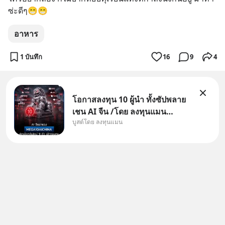
ซ่ะดีๆ😁😁
อาหาร
1 บันทึก
16
9
4
โอกาสลงทุน 10 ผู้นำ ทั้งซัปพลาย
เชน AI จีน /โดย ลงทุนแมน
บูสต์โดย ลงทุนแมน
✅ลงทุนตรง คัด 10 ผู้นำเน้น ๆ ใน
ธีม AI จีน ✅คัดเลือกหุ้นใหม่ 9 ตัว
เข้ากองทุน ✅ร่วมเป็นเจ้าของผู้นำ
AI จีน ตั้งแต่โรงงานผลิตชิป หน่วย
ความจำ โมเดล