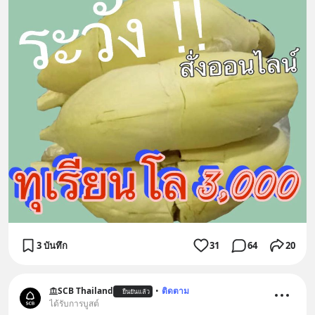
3 บันทึก
31
64
20
SCB Thailand
•
ติดตาม
ยืนยันแล้ว
ได้รับการบูสต์