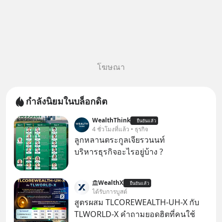
โฆษณา
กำลังนิยมในบล็อกดิต
WealthThink
ยืนยันแล้ว
4 ชั่วโมงที่แล้ว • ธุรกิจ
ลูกหลานตระกูลเจียรวนนท์
บริหารธุรกิจอะไรอยู่บ้าง ?
WealthX
ยืนยันแล้ว
ได้รับการบูสต์
สูตรผสม TLCOREWEALTH-UH-X กับ
TLWORLD-X คำถามยอดฮิตที่คนใช้