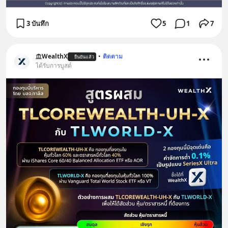
3 บันทึก
5
1
7
WealthX
•
ติดตาม
ยืนยันแล้ว
ได้รับการบูสต์