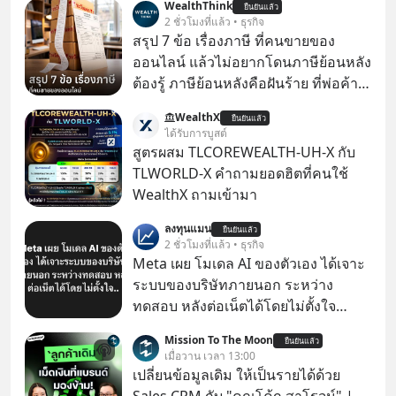
WealthThink
ยืนยันแล้ว
2 ชั่วโมงที่แล้ว • ธุรกิจ
สรุป 7 ข้อ เรื่องภาษี ที่คนขายของ
ออนไลน์ แล้วไม่อยากโดนภาษีย้อนหลัง
ต้องรู้ ภาษีย้อนหลังคือฝันร้าย ที่พ่อค้า
แม่ค้าคนไหนก็คงไม่อยากพบเจอ
WealthX
ยืนยันแล้ว
ได้รับการบูสต์
สูตรผสม TLCOREWEALTH-UH-X กับ
TLWORLD-X คำถามยอดฮิตที่คนใช้
WealthX ถามเข้ามา
ลงทุนแมน
ยืนยันแล้ว
2 ชั่วโมงที่แล้ว • ธุรกิจ
Meta เผย โมเดล AI ของตัวเอง ได้เจาะ
ระบบของบริษัทภายนอก ระหว่าง
ทดสอบ หลังต่อเน็ตได้โดยไม่ตั้งใจ
Meta Platforms Inc. เปิดเผยว่า หนึ่ง
Mission To The Moon
ยืนยันแล้ว
ในโมเดล AI ของบริษัท สามารถเชื่อม
เมื่อวาน เวลา 13:00
ต่ออินเทอร์เน็ต และเจาะเข้าระบบของ
เปลี่ยนข้อมูลเดิม ให้เป็นรายได้ด้วย
บริการภายนอกรายหนึ่งได้ ระหว่างการ