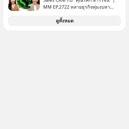
Sales CRM กับ "คุณโค้ก สาโรจน์" |
ทดสอบความปลอดภัยไซเบอร์
MM EP.2722 หลายธุรกิจทุ่มงบหา
ลูกค้าใหม่ไม่หยุด ทั้งที่คนที่ซื้อของไป
แล้ว คือกลุ่มที่มีโอกาสซื้อซ้ำสูงที่สุด แต่
ดูทั้งหมด
กลับปล่อยให้เงียบหายไปโดยไม่รู้ตัว ใน
Mission To The Moon EP นี้ เราจะมา
คุยกับคุณโค้ก สาโรจน์ อธิวิทวัส CEO
& Founder, Wisible ผู้มีประสบการณ์
ด้านงานขายและ CRM มากกว่า 20 ปี
ว่าทำไม "ลูกค้าเดิม" ถึงเป็นสินทรัพย์ที่
ธุรกิจมองข้ามมากที่สุด และจะเปลี่ยน
ข้อมูลที่กระจัดกระจายให้กลายเป็นราย
ได้ที่ต่อเนื่องได้ยังไง ถ้ายอดขายไม่โต
แต่งบโฆษณาก็พอแล้ว คำตอบอาจอยู่ที่
ฐานลูกค้าเดิมที่คุณมีอยู่ #SalesCRM
#CRM #ลูกค้าเดิม #Revenue
#MissionAcademy #interview
#missiontothemoon
#missiontothemoonpodcast