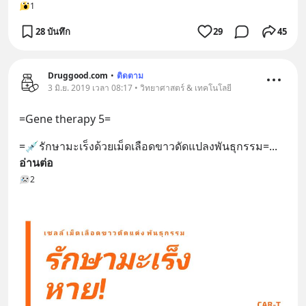
1
28 บันทึก
29
45
Druggood.com​
•
ติดตาม
3 มิ.ย. 2019 เวลา 08:17 • วิทยาศาสตร์ & เทคโนโลยี
=Gene​ therapy​ 5=
=💉​รักษามะเร็งด้วยเม็ดเลือดขาวดัดแปลงพันธุกรรม​=
... 
อ่านต่อ
2