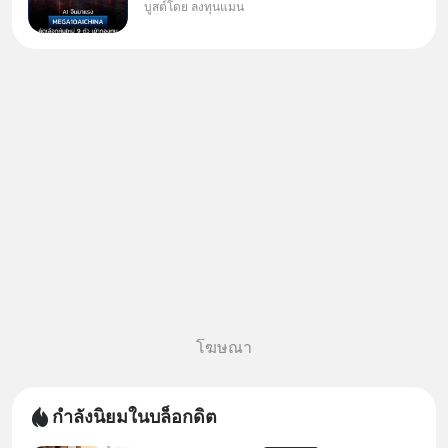
บูสต์โดย ลงทุนแมน
✅ลงทุนตรง คัด 10 ผู้นำเน้น ๆ ใน
ธีม AI จีน ✅คัดเลือกหุ้นใหม่ 9 ตัว
เข้ากองทุน ✅ร่วมเป็นเจ้าของผู้นำ
AI จีน ตั้งแต่โรงงานผลิตชิป หน่วย
ความจำ โมเดล
โฆษณา
กำลังนิยมในบล็อกดิต