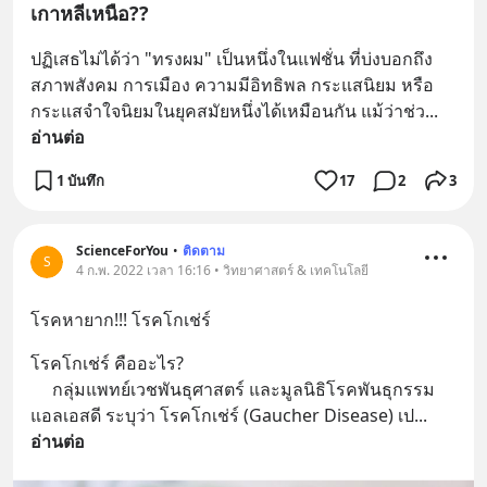
เกาหลีเหนือ??
ปฏิเสธไม่ได้ว่า "ทรงผม" เป็นหนึ่งในแฟชั่น ที่บ่งบอกถึง
สภาพสังคม การเมือง ความมีอิทธิพล กระแสนิยม หรือ
กระแสจำใจนิยมในยุคสมัยหนึ่งได้เหมือนกัน แม้ว่าช่ว
... 
อ่านต่อ
1 บันทึก
17
2
3
ScienceForYou
•
ติดตาม
S
4 ก.พ. 2022 เวลา 16:16 • วิทยาศาสตร์ & เทคโนโลยี
โรคหายาก!!! โรคโกเช่ร์
โรคโกเช่ร์ คืออะไร?
     กลุ่มแพทย์เวชพันธุศาสตร์ และมูลนิธิโรคพันธุกรรม
แอลเอสดี ระบุว่า โรคโกเช่ร์ (Gaucher Disease) เป
... 
อ่านต่อ