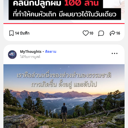
14 บันทึก
10
16
MyThoughts
•
ติดตาม
ได้รับการบูสต์