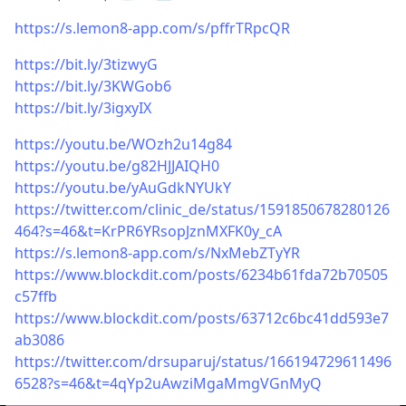
https://s.lemon8-app.com/s/pffrTRpcQR
https://bit.ly/3tizwyG
https://bit.ly/3KWGob6
https://bit.ly/3igxyIX
https://youtu.be/WOzh2u14g84
https://youtu.be/g82HJJAIQH0
https://youtu.be/yAuGdkNYUkY
https://twitter.com/clinic_de/status/1591850678280126
464?s=46&t=KrPR6YRsopJznMXFK0y_cA
https://s.lemon8-app.com/s/NxMebZTyYR
https://www.blockdit.com/posts/6234b61fda72b70505
c57ffb
https://www.blockdit.com/posts/63712c6bc41dd593e7
ab3086
https://twitter.com/drsuparuj/status/166194729611496
6528?s=46&t=4qYp2uAwziMgaMmgVGnMyQ