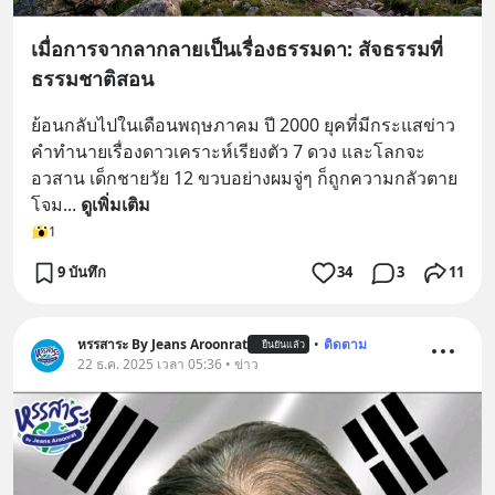
เมื่อการจากลากลายเป็นเรื่องธรรมดา: สัจธรรมที่
ธรรมชาติสอน
ย้อนกลับไปในเดือนพฤษภาคม ปี 2000 ยุคที่มีกระแสข่าว
คำทำนายเรื่องดาวเคราะห์เรียงตัว 7 ดวง และโลกจะ
อวสาน เด็กชายวัย 12 ขวบอย่างผมจู่ๆ ก็ถูกความกลัวตาย
โจม
... 
ดูเพิ่มเติม
1
9 บันทึก
34
3
11
หรรสาระ By Jeans Aroonrat
•
ติดตาม
ยืนยันแล้ว
22 ธ.ค. 2025 เวลา 05:36 • ข่าว