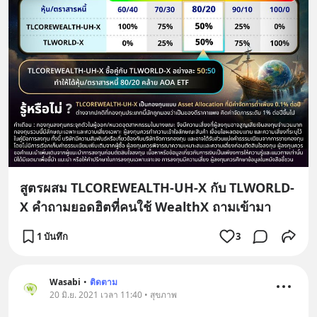
สูตรผสม TLCOREWEALTH-UH-X กับ TLWORLD-
X คำถามยอดฮิตที่คนใช้ WealthX ถามเข้ามา
1 บันทึก
3
Wasabi
•
ติดตาม
20 มิ.ย. 2021 เวลา 11:40 • สุขภาพ