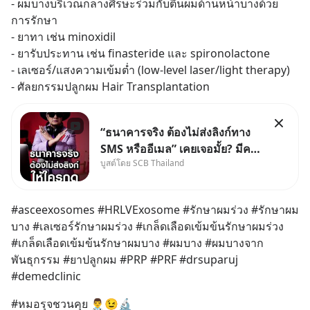
- ผมบางบริเวณกลางศีรษะร่วมกับตีนผมด้านหน้าบางด้วย
การรักษา
- ยาทา เช่น minoxidil
- ยารับประทาน เช่น finasteride และ spironolactone
- เลเซอร์/แสงความเข้มต่ำ (low-level laser/light therapy)
- ศัลยกรรมปลูกผม Hair Transplantation
“ธนาคารจริง ต้องไม่ส่งลิงก์ทาง
SMS หรืออีเมล” เคยเจอมั้ย? มีคน
บูสต์โดย SCB Thailand
อ้างว่าโทรจากธนาคาร บอกว่า
บัญชีมีปัญหา แล้วให้กดลิงก์โน่นนี่
หรือสแกนคิวอาร์โค้ดทันที มาฟัง
#asceexosomes #HRLVExosome #รักษาผมร่วง #รักษาผม
“ป้าเก๋าเล่ากลโกง” เพื่อรู้ทันมุก
บาง #เลเซอร์รักษาผมร่วง #เกล็ดเลือดเข้มข้นรักษาผมร่วง 
หลอกลวงในคราบ
#เกล็ดเลือดเข้มข้นรักษาผมบาง #ผมบาง #ผมบางจาก
พันธุกรรม #ยาปลูกผม #PRP #PRF #drsuparuj 
#demedclinic
#หมอรุจชวนคุย 👨‍⚕️😉🔬