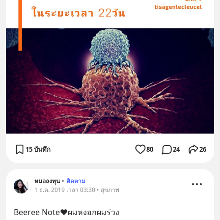
15 บันทึก
80
24
26
หมอลงทุน
•
ติดตาม
1 ธ.ค. 2019 เวลา 03:30 • สุขภาพ
Beeree Note❤️ผมหงอกผมร่วง