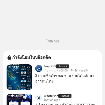
โฆษณา
กำลังนิยมในบล็อกดิต
ลงทุนแมน
ยืนยันแล้ว
เมื่อวาน เวลา 08:00 • หุ้น & เศรษฐกิจ
3 เกาะชื่อดังของตราด รายได้หลักมา
จากคนไทย
WealthX
ยืนยันแล้ว
ได้รับการบูสต์