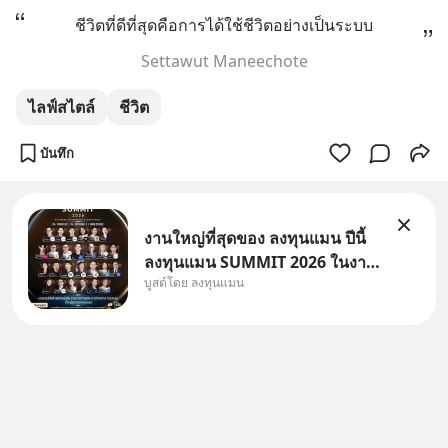
ชีวิตที่ดีที่สุดคือการได้ใช้ชีวิตอย่างเป็นระบบ
Settawut Maneechote
ไลฟ์สไตล์
ชีวิต
บันทึก
งานใหญ่ที่สุดของ ลงทุนแมน ปีนี้
ลงทุนแมน SUMMIT 2026 ในงาน
บูสต์โดย ลงทุนแมน
นี้จะมีเจ้าของธุรกิจ Dr.PONG,
หมึกกรุบ, Srichand, Jones’
Salad, LA GLACE, Fastwork,
MizuMi, KARMART, อิชิตัน มา
แชร์ความรู้การสร้างธุรกิจ