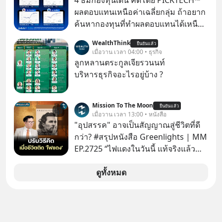
4 ธีมกองทุนเด่น คัดโดย PICKTECH™
ผลตอบแทนเหนือค่าเฉลี่ยกลุ่ม ถ้าอยาก
ค้นหากองทุนที่ทำผลตอบแทนได้เหนือ
กว่าค่าเฉลี่ยกลุ่ม โดยที่ไม่ต้องมานั่ง
WealthThink
ยืนยันแล้ว
ค้นหาข้อมูลและวิเคราะห์เองให้เสีย
เมื่อวาน เวลา 04:00 • ธุรกิจ
เวลา แค่ใช้ PICKTECH™ บนแอป
ลูกหลานตระกูลเจียรวนนท์
WealthX ช่วยคัดกองทุนเด่นให้ได้
บริหารธุรกิจอะไรอยู่บ้าง ?
Mission To The Moon
ยืนยันแล้ว
เมื่อวาน เวลา 13:00 • หนังสือ
"อุปสรรค" อาจเป็นสัญญาณสู่ชีวิตที่ดี
กว่า? #สรุปหนังสือ Greenlights | MM
EP.2725 “ไฟแดงในวันนี้ แท้จริงแล้ว
อาจเป็นสัญญาณไฟเขียวที่ยังไม่ถึงเวลา
เปลี่ยนสี” McConaughey ดาราดาวรุ่ง
ดูทั้งหมด
ในยุคหนึ่ง เคยปฏิเสธเงินค่าตัวหนังรอม
คอมที่สูงถึง 14.5 ล้านดอลลาร์ (หรือ
ราว 500 ล้านบาท) เพียงเพราะเขาไม่
อยากขังตัวเองไว้ในกล่องเดิมๆ ผลที่