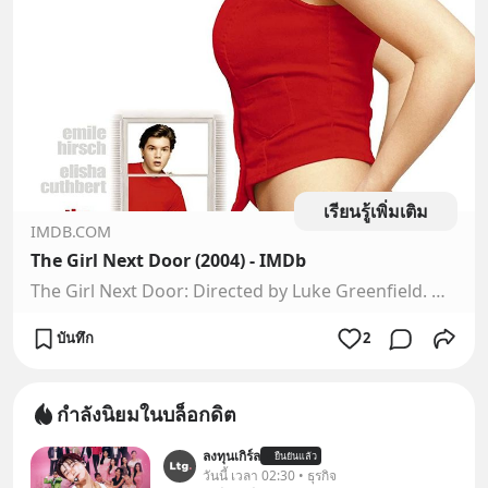
เรียนรู้เพิ่มเติม
IMDB.COM
The Girl Next Door (2004) - IMDb
The Girl Next Door: Directed by Luke Greenfield. With Emile Hirsch, Elisha Cuthbert, Timothy Olyphant, James Remar. A teenager’s dreams come true when a former porn star moves in next door and they fall in love.
บันทึก
2
กำลังนิยมในบล็อกดิต
ลงทุนเกิร์ล
ยืนยันแล้ว
วันนี้ เวลา 02:30 • ธุรกิจ