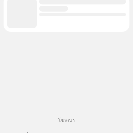
โฆษณา