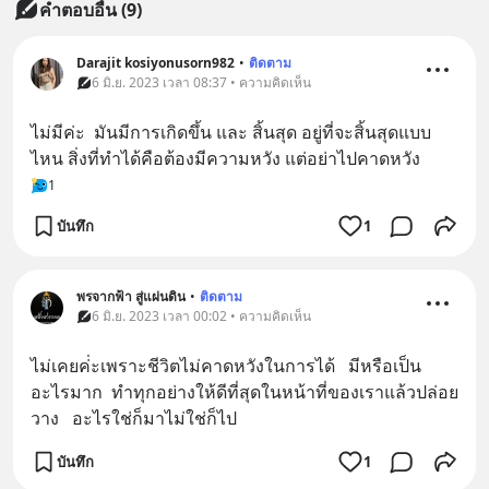
คำตอบอื่น
(
9
)
Darajit kosiyonusorn982
•
ติดตาม
6 มิ.ย. 2023 เวลา 08:37 • ความคิดเห็น
ไม่มีค่ะ  มันมีการเกิดขึ้น และ สิ้นสุด อยู่ที่จะสิ้นสุดแบบ
ไหน สิ่งที่ทำได้คือต้องมีความหวัง แต่อย่าไปคาดหวัง
1
บันทึก
1
พรจากฟ้า สู่แผ่นดิน
•
ติดตาม
6 มิ.ย. 2023 เวลา 00:02 • ความคิดเห็น
ไม่เคยค่่ะเพราะชีวิตไม่คาดหวังในการได้   มีหรือเป็น
อะไรมาก  ทำทุกอย่างให้ดีที่สุดในหน้าที่ของเราแล้วปล่อย
วาง   อะไรใช่ก็มาไม่ใช่ก็ไป
บันทึก
1