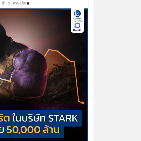
 หุ้น & เศรษฐกิจ