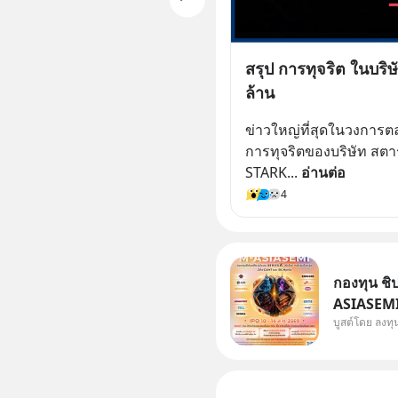
สรุป การทุจริต ในบร
ล้าน
ข่าวใหญ่ที่สุดในวงการตล
การทุจริตของบริษัท สตาร
STARK
... 
อ่านต่อ
4
กองทุน ชิป
ASIASEMI 
บูสต์โดย ลงท
TSMC จากไ
Kioxia จาก