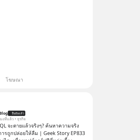
โฆษณา
Blog
ยืนยันแล้ว
โมงที่แล้ว • ธุรกิจ
QL จะตายแล้วจริงๆ? ค้นหาความจริง
งการถูกปล่อยให้ลืม | Geek Story EP833