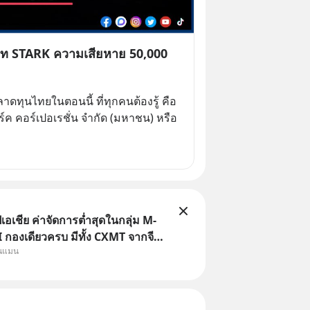
ิษัท STARK ความเสียหาย 50,000
าดทุนไทยในตอนนี้ ที่ทุกคนต้องรู้ คือ
์ค คอร์เปอเรชั่น จำกัด (มหาชน) หรือ 
เอเชีย ค่าจัดการต่ำสุดในกลุ่ม M-
กองเดียวครบ มีทั้ง CXMT จากจีน
ุนแมน
ต้หวัน SK Hynix จากเกาหลีใต้
ญี่ปุ่น