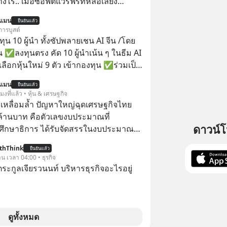
งไร.. เมื่อซอฟต์แวร์ฟรีที่หล่อเลี้ยง
่าครึ่งโลก ถูกมหาเศรษฐีคู่แข่งทุ่มเงินซื้อ
นแมน
ยืนยันแล้ว
ข้อมูล
การบูสต์
านที่โปรแกรมเมอร์คนหนึ่งใช้เวลา 27 ปี
น 10 ผู้นำ ทั้งซัปพลายเชน AI จีน /โดย
ั้งชื่อตามลูกสาวของตัวเอง เมื่อรู้ว่าผล
 ✅ลงทุนตรง คัด 10 ผู้นำเน้น ๆ ในธีม AI
อกกำลังจะตกไปอยู่ในมือของอาณาจักรที่
ลือกหุ้นใหม่ 9 ตัว เข้ากองทุน ✅ร่วมเป็น
ลายมัน เขาถึงขั้นต้องเขียนจดหมายเปิด
้นำ AI จีน ตั้งแต่โรงงานผลิตชิป หน่วย
นแมน
คนทั้งอินเทอร์เน็ตให้ช่วยหยุดยั้งดีลนี้!
ยืนยันแล้ว
มเดล AI ยันหุ่นยนต์ ✅ได้การรับยกเว้น
โมงที่แล้ว • หุ้น & เศรษฐกิจ
ขึ้นหลังจากการควบรวมกิจการครั้ง
ital Gain ตามกฎหมายภาษีของ
เหลื่อมล้ำ ปัญหาใหญ่ฉุดเศรษฐกิจไทย
สตร์? ยักษ์ใหญ่ตั้งใจซื้อไปพัฒนาต่อ หรือ
ทย
ล้านบาท คือตัวเลขงบประมาณที่
 “ฆ่า” ให้พ้นทางกันแน่? และทำไมจุดจบ
ดาวน์
ึกษาธิการ ได้รับจัดสรรในงบประมาณ
นี้ ถึงเป็นการฆาตกรรมแบบสโลว์โมชันที่
ะจำปี 2568 ซึ่งมากที่สุดเป็นอันดับ 2 รอง
เลือกฟังกันได้เลยนะครับ อย่า
thThink
ยืนยันแล้ว
รวงการคลัง
าน เวลา 04:00 • ธุรกิจ
llow ติดตาม PodCast ช่อง Geek
ะกูลเจียรวนนท์ บริหารธุรกิจอะไรอยู่
 Podcast ของผมกันด้วยนะครับ 🎧 ฟัง
4SW17 🎧 ฟังผ่าน
ast : https://bit.ly/4cw7rdh 🎧 ฟัง
.ly/4hVgqrY 🎧 ฟัง
ดูทั้งหมด
tu.be/Jj3neoUL72g