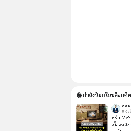
กำลังนิยมในบล็อกดิต
ด.ดล 
8 ชั่ว
หรือ MyS
เบื้องหลั