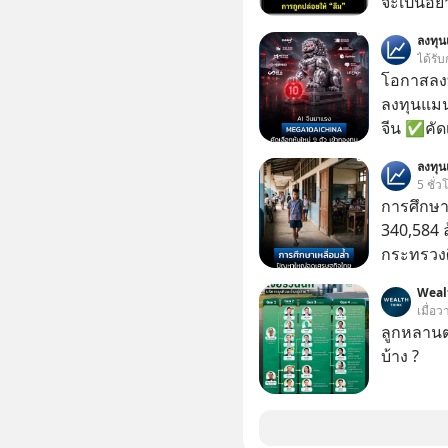
จะเป็นอย่า
เว็บไซต์กว
ลงทุ
กิจการไป? นี่คือเรื่องจริงของ MySQL ฐาน
ได้รับ
ระดับตำน
โอกาสลงทุ
ปลุกปั้นและต
ลงทุนแมน
งานชิ้นเ
จีน ✅คัดเ
จ้องจะทำ
เจ้าของผู
ลงทุ
ผนึกขอร้อง
ความจำ โ
5 ชั่ว
เกิดอะไร
ภาษี Cap
การศึกษา
ประวัติศา
ประเทศไ
340,584 
แค่ซื้อไป
กระทรวงศ
ของเรื่อง
รายจ่ายปร
ไม่มีแม้แต่ศพให้เห็น? 
Weal
จากกระท
เมื่อว
ลืมกด Fo
ลูกหลานตร
Forever’s
บ้าง ?
ผ่าน Spotify : https://bit.ly/4g
Apple Podc
ผ่าน Podbean : https://bit
ผ่าน Youtube : https://you