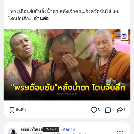
"พระเดือนชัย"หลั่งน้ำตา หลังเจ้าคณะจังหวัดขับไล่ เผย 
โดนจับสึก
... 
อ่านต่อ
บันทึก
3
1
เขียนไว้ให้เธอ
•
ติดตาม
ยืนยันแล้ว