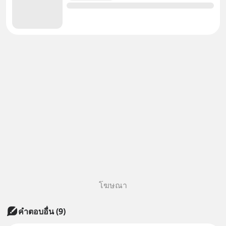
โฆษณา
คำตอบอื่น
(
9
)