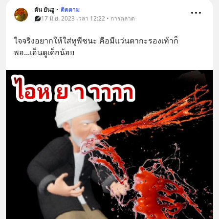
ตัน ยันฮู
•
ติดตาม
17 มิ.ย. 2023 เวลา 12:22 • การตลาด
ใจจริงอยากให้ใส่ทูพีชนะ คือมีแว่นตากะรองเท้าก็
พอ...เอ็นดูเด็กน้อย