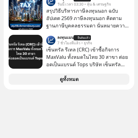
วันนี้ เวลา 03:30 • หุ้น & เศรษฐกิจ
จะดีกับเรา แล้วเราควรรู้ข้อมูลอะไร
สรุปวิธีบริหารภาษีลงทุนนอก ฉบับ
เกี่ยวกับ RMF บ้าง เพื่อให้นำไปใช้ต่อได้
อัปเดต 2569 ภาษีลงทุนนอก คิดตาม
จริง ๆ ลงทุนแมนจะเล่าให้ฟัง
ฐานภาษีบุคคลธรรมดา นั่นหมายความ
ว่าถ้าเรามีกำไร 100,000 บาท
ลงทุนแมน
ยืนยันแล้ว
7 ชั่วโมงที่แล้ว • ธุรกิจ
เซ็นทรัล รีเทล (CRC) เข้าซื้อกิจการ
MaxValu ทั้งหมดในไทย 30 สาขา ต่อย
อดเป็นแบรนด์ Tops บริษัท เซ็นทรัล
รีเทล คอร์ปอเรชั่น จำกัด (มหาชน) หรือ
CRC แจ้งตลาดหลักทรัพย์ฯ ว่า บริษัท
ดูทั้งหมด
เซ็นทรัล ฟู้ด รีเทล จำกัด (CFR) ซึ่งเป็น
บริษัทย่อยที่ CRC ถือหุ้นทั้งทางตรงและ
ทางอ้อม 100%