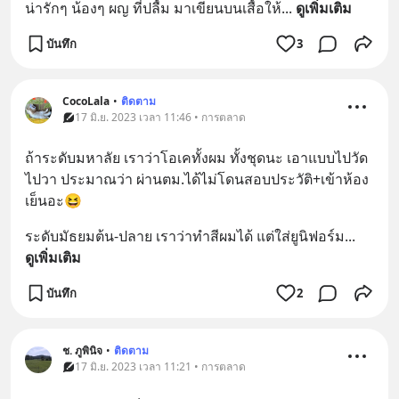
น่ารักๆ น้องๆ ผญ ที่ปลื้ม มาเขียนบนเสื้อให้
... 
ดูเพิ่มเติม
บันทึก
3
CocoLala
•
ติดตาม
17 มิ.ย. 2023 เวลา 11:46 • การตลาด
ถ้าระดับมหาลัย เราว่าโอเคทั้งผม ทั้งชุดนะ เอาแบบไปวัด
ไปวา ประมาณว่า ผ่านตม.ได้ไม่โดนสอบประวัติ+เข้าห้อง
เย็นอะ😆
ระดับมัธยมต้น-ปลาย เราว่าทำสีผมได้ แต่ใส่ยูนิฟอร์ม
... 
ดูเพิ่มเติม
บันทึก
2
ช. ภูพินิจ
•
ติดตาม
17 มิ.ย. 2023 เวลา 11:21 • การตลาด