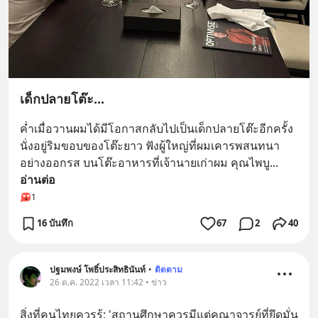
เด็กปลายโต๊ะ...
ค่ำเมื่อวานผมได้มีโอกาสกลับไปเป็นเด็กปลายโต๊ะอีกครั้ง 
นั่งอยู่ริมขอบของโต๊ะยาว ฟังผู้ใหญ่ที่ผมเคารพสนทนา
อย่างออกรส บนโต๊ะอาหารที่เจ้านายเก่าผม คุณไพบู
... 
อ่านต่อ
1
16 บันทึก
67
2
40
ปฐมพงษ์ โพธิ์ประสิทธินันท์
•
ติดตาม
26 ต.ค. 2022 เวลา 11:42 • ข่าว
สิ่งที่คนไทยควรรู้: 'สถานศึกษาควรมีแต่คณาจารย์ที่ยึดมั่น