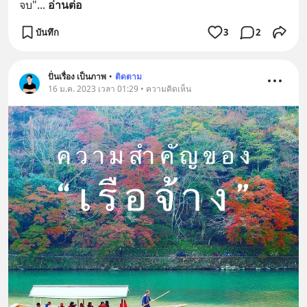
จบ"
... 
อ่านต่อ
บันทึก
3
2
ปั่นเรื่อง เป็นภาพ
•
ติดตาม
16 ม.ค. 2023 เวลา 01:29 • ความคิดเห็น