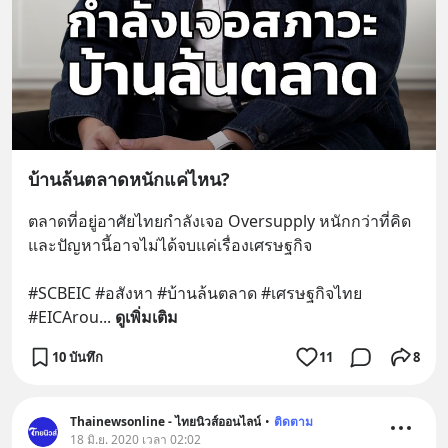
บ้านล้นตลาดหนักแค่ไหน?
ตลาดที่อยู่อาศัยไทยกำลังเจอ Oversupply หนักกว่าที่คิด 
และปัญหานี้อาจไม่ได้จบแค่เรื่องเศรษฐกิจ 
#SCBEIC #อสังหา #บ้านล้นตลาด #เศรษฐกิจไทย 
#EICArou
... 
ดูเพิ่มเติม
10 บันทึก
11
8
Thainewsonline - ไทยนิวส์ออนไลน์
•
ติดตาม
18 มิ.ย. 2020 เวลา 02:02