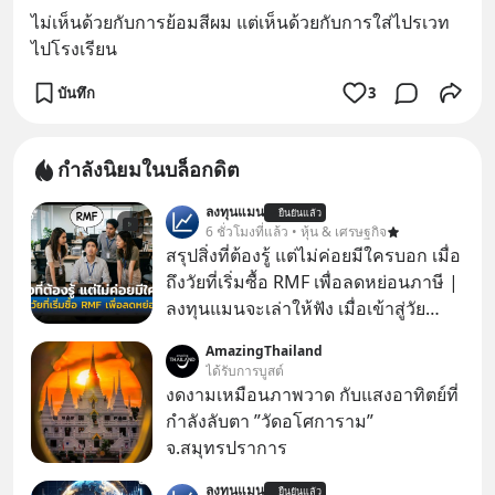
ไม่เห็นด้วยกับการย้อมสีผม แต่เห็นด้วยกับการใส่ไปรเวท
ไปโรงเรียน
บันทึก
3
กำลังนิยมในบล็อกดิต
ลงทุนแมน
ยืนยันแล้ว
6 ชั่วโมงที่แล้ว • หุ้น & เศรษฐกิจ
สรุปสิ่งที่ต้องรู้ แต่ไม่ค่อยมีใครบอก เมื่อ
ถึงวัยที่เริ่มซื้อ RMF เพื่อลดหย่อนภาษี |
ลงทุนแมนจะเล่าให้ฟัง เมื่อเข้าสู่วัย
ทำงานและเริ่มมีรายได้ถึงเกณฑ์เสีย
AmazingThailand
ภาษี หลายคนมักได้รับคำแนะนำให้
ได้รับการบูสต์
ลงทุนใน RMF เพราะนอกจากจะช่วยลด
งดงามเหมือนภาพวาด กับแสงอาทิตย์ที่
หย่อนภาษีได้แล้ว ยังเป็นโอกาสในการ
กำลังลับตา ”วัดอโศการาม”
สร้างความมั่งคั่งระยะยาว แต่น้อยคน
จ.สมุทรปราการ
นักที่จะลงลึกว่า ถ้าลงทุนใน RMF ควรรู้
ลงทุนแมน
อะไรบ้าง ควรดู ตรงไหน ทำอย่างไร ถึง
ยืนยันแล้ว