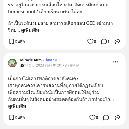
รร. อยู่ไกล สามารถเลือกให้ ผปค. จัดการศึกษาแบบ 
homeschool / เลือกเรียน กศน. ได้ค่ะ
ถ้าเป็นระดับ ม.ปลาย สามารถเลือกสอบ GED เข้ามหา
วิทย
... 
ดูเพิ่มเติม
บันทึก
3
1
Miracle Aum
•
ติดตาม
17 มิ.ย. 2023 เวลา 01:01 • การตลาด
เป็นการไม่เคารพกติกาของสังคมค่ะ
เราทุกคนควรเคารพสถานที่อยู่ภายใต้กฏระเบียบ
เพื่อความมีระเบียบวินัยเป็นการฝึกตนให้อยู่ร่วม
กับคนอื่นๆในสังคมอย่างสอดคล้องกันถ้าเราทำอะไร
... 
ดูเพิ่มเติม
บันทึก
3