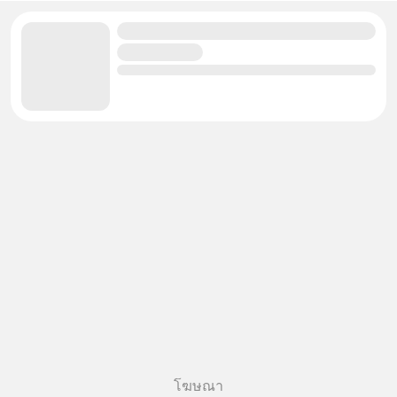
โฆษณา