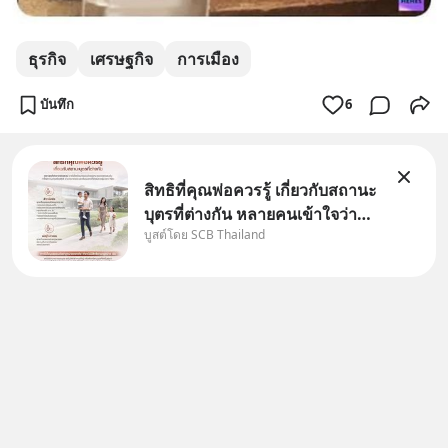
ธุรกิจ
เศรษฐกิจ
การเมือง
บันทึก
6
สิทธิที่คุณพ่อควรรู้ เกี่ยวกับสถานะ
บุตรที่ต่างกัน หลายคนเข้าใจว่า
บูสต์โดย SCB Thailand
"เมื่อเป็นลูกของพ่อและแม่ ก็ย่อม
เป็นบุตรชอบด้วยกฎหมายของทั้ง
สองฝ่าย" แต่ในความเป็นจริง
กฎหมายไทยไม่ได้กำหนดไว้แบบ
นั้น