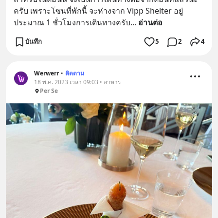
ครับ เพราะโซนที่พักนี้ จะห่างจาก Vipp Shelter อยู่
ประมาณ 1 ชั่วโมงการเดินทางครับ
... 
อ่านต่อ
บันทึก
5
2
4
Werwerr
•
ติดตาม
18 พ.ค. 2023 เวลา 09:03 • อาหาร
Per Se