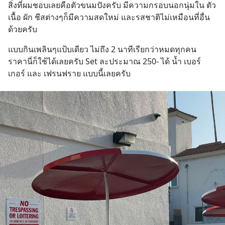
สิ่งที่ผมชอบเลยคือตัวขนมปังครับ มีความกรอบนอกนุ่มใน ตัว
เนื้อ ผัก ชีสต่างๆก็มีความสดใหม่ และรสชาติไม่เหมือนที่อื่น
ด้วยครับ
แบบกินเพลินๆแป้บเดียว ไม่ถึง 2 นาทีเรียกว่าหมดทุกคน 
ราคานี่ก็ใช้ได้เลยครับ Set ละประมาณ 250- ได้ น้ำ เบอร์
เกอร์ และ เฟรนฟราย แบบนี้เลยครับ