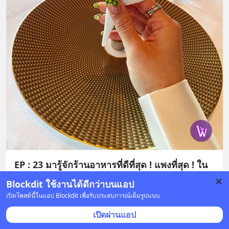
EP : 23 มารู้จักร้านอาหารที่ดีที่สุด ! แพงที่สุด ! ใน
NYC กั้นนนนน
Blockdit ใช้งานได้ดีกว่าบนแอป
เปิดโพสต์นี้ในแอป Blockdit เพื่อรับประสบการณ์เต็มรูปแบบ
เว่อๆไปกับร้านอาหารมิชลิน 3 ดาว ที่ครั้งหนึ่งเคยถูกจัด
อันดับติด Top List ของ The World’s 50 Best 
เปิดผ่านแอป
Restaurants มาแล้วด้วย
... 
อ่านต่อ