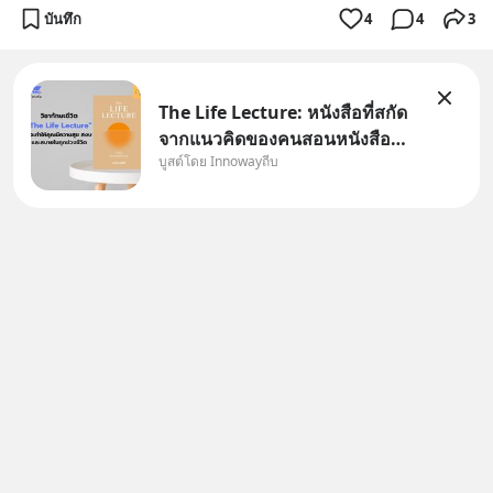
บันทึก
4
4
3
The Life Lecture: หนังสือที่สกัด
จากแนวคิดของคนสอนหนังสือ
บูสต์โดย Innowayถีบ
สวัสดีครับเพื่อนๆชาว
InnowayTeeb วันหยุดสบายๆ วัน
นี้แอดเพิ่งจะอ่านหนังสือที่น่าสนใจ
จบแล้วเกิดคำถามว่า