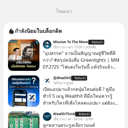
โฆษณา
กำลังนิยมในบล็อกดิต
Mission To The Moon
ยืนยันแล้ว
เมื่อวาน เวลา 13:00 • หนังสือ
"อุปสรรค" อาจเป็นสัญญาณสู่ชีวิตที่ดี
กว่า? #สรุปหนังสือ Greenlights | MM
EP.2725 “ไฟแดงในวันนี้ แท้จริงแล้ว
อาจเป็นสัญญาณไฟเขียวที่ยังไม่ถึงเวลา
WealthX
ยืนยันแล้ว
เปลี่ยนสี” McConaughey ดาราดาวรุ่ง
ได้รับการบูสต์
ในยุคหนึ่ง เคยปฏิเสธเงินค่าตัวหนังรอม
เปิดแอปมาแล้วกดปุ่มไหนต่อดี ? คู่มือ
คอมที่สูงถึง 14.5 ล้านดอลลาร์ (หรือ
ทัวร์ 5 เมนู WealthX ที่มือใหม่ควรรู้
ราว 500 ล้านบาท) เพียงเพราะเขาไม่
สำหรับใครที่เพิ่งโหลดแอปมา แต่ยังงง
อยากขังตัวเองไว้ในกล่องเดิมๆ ผลที่
ๆ ไม่รู้ว่าต้องกดปุ่มไหนต่อ อ่านโพสต์นี้
WealthThink
ตามมาคือ โทรศัพท์ของเขากลายเป็น
ยืนยันแล้ว
เลย WealthX จะขอพาไปทัวร์ 5 เมนู
เมื่อวาน เวลา 04:00 • ธุรกิจ
ความเงียบสนิทนานถึง 14 เดือนเต็ม แต่
หลัก ที่จะทำให้คุณใช้งานแอปเป็นได้ใน
ลูกหลานตระกูลเจียรวนนท์