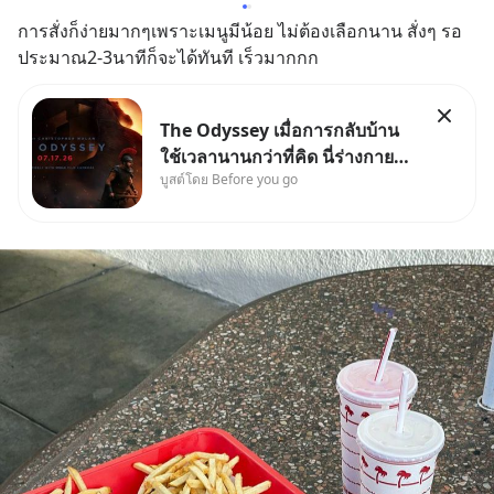
การสั่งก็ง่ายมากๆเพราะเมนูมีน้อย ไม่ต้องเลือกนาน สั่งๆ รอ
ประมาณ2-3นาทีก็จะได้ทันที เร็วมากกก
The Odyssey เมื่อการกลับบ้าน
ใช้เวลานานกว่าที่คิด นี่ร่างกาย
บูสต์โดย Before you go
เราต้องการกลับบ้านจริงหรือ
(SPOILED ALERT!!!) 🔥 264.1