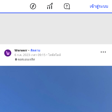
เข้าสู่ระบบ
Werwerr
•
ติดตาม
6 ก.ค. 2023 เวลา 09:15 • ไลฟ์สไตล์
ลอสแอนเจลิส