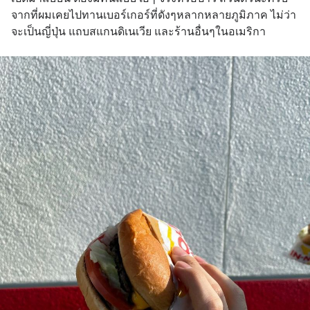
จากที่ผมเคยไปทานเบอร์เกอร์ที่ดังๆหลากหลายภูมิภาค ไม่ว่า
จะเป็นญี่ปุ่น แถบสแกนดิเนเวีย และร้านอื่นๆในอเมริกา