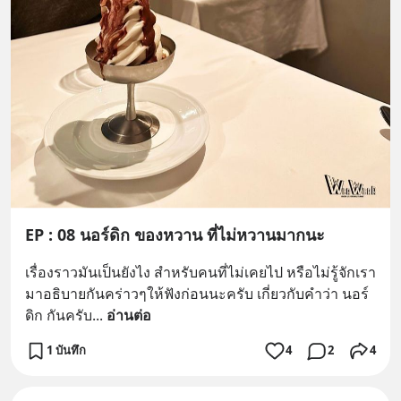
EP : 08 นอร์ดิก ของหวาน ที่ไม่หวานมากนะ
เรื่องราวมันเป็นยังไง สำหรับคนที่ไม่เคยไป หรือไม่รู้จักเรา
มาอธิบายกันคร่าวๆให้ฟังก่อนนะครับ เกี่ยวกับคำว่า นอร์
ดิก กันครับ
... 
อ่านต่อ
1 บันทึก
4
2
4