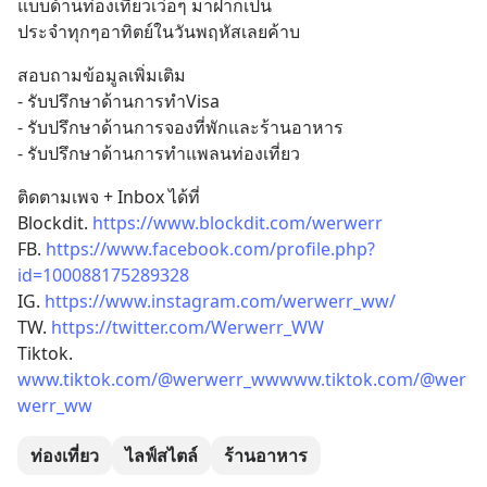
แบบด้านท่องเที่ยวเว่อๆ มาฝากเป็น
ประจำทุกๆอาทิตย์ในวันพฤหัสเลยค้าบ
สอบถามข้อมูลเพิ่มเติม 
- รับปรึกษาด้านการทำVisa
- รับปรึกษาด้านการจองที่พักและร้านอาหาร
- รับปรึกษาด้านการทำแพลนท่องเที่ยว
ติดตามเพจ + Inbox ได้ที่
Blockdit. 
https://www.blockdit.com/werwerr
FB. 
https://www.facebook.com/profile.php?
id=100088175289328
IG. 
https://www.instagram.com/werwerr_ww/
TW. 
https://twitter.com/Werwerr_WW
Tiktok. 
www.tiktok.com/@werwerr_wwwww.tiktok.com/@wer
werr_ww
ท่องเที่ยว
ไลฟ์สไตล์
ร้านอาหาร