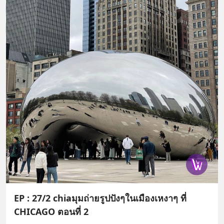
EP : 27/2 chiaมุมถ่ายรูปปังๆในเมืองเหงาๆ ที่
CHICAGO ตอนที่ 2