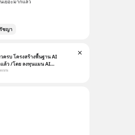
นกันเยอะมากแล้ว
รัชญา
ยวครบ โครงสร้างพื้นฐาน AI
าแล้ว /โดย ลงทุนแมน AI
ุนแมน
e คือช่วงเวลาที่เทคโนโลยีปัญญา
จะกลายเป็นตัวขับเคลื่อนหลัก ของ
ทางเศรษฐกิจ และวิถีชีวิตของผู้คน
านต่