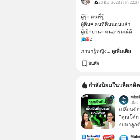
20 มิ.ย. 2023 เวลา 22:37
ผู้รู้= คนที่รู้
ผู้ตื่น= คนที่ตื่นนอนแล้ว
ผู้เบิกบาน= คนอารมณ์ดี
2
ภาษาผู้หญิง
... 
ดูเพิ่มเติม
บันทึก
กำลังนิยมในบล็อกดิต
Miss
เมื่อ
เปลี่ยนข้
"คุณโค้ก
งบหาลูกค้
กลุ่มที่มี
Make
หายไปโดยไม่รู้ตัว ใน M