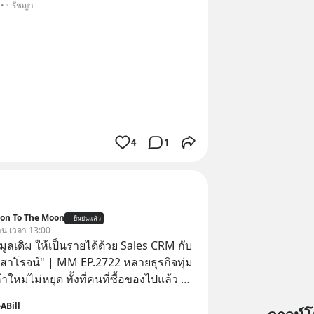
 • ปรัชญา
4
1
ion To The Moon
ยืนยันแล้ว
วาน เวลา 13:00
อมูลเดิม ให้เป็นรายได้ด้วย Sales CRM กับ
 สาโรจน์" | MM EP.2722 หลายธุรกิจทุ่ม
าใหม่ไม่หยุด ทั้งที่คนที่ซื้อของไปแล้ว คือ
โอกาสซื้อซ้ำสูงที่สุด แต่กลับปล่อยให้เงียบ
ABill
ission To The Moon EP