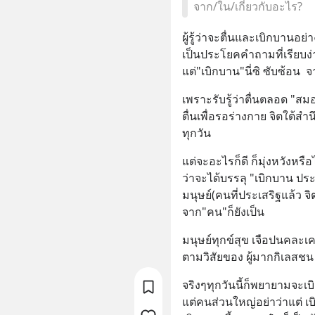
จาก/ใน/เกี่ยวกับอะไร?
ผู้รู้ว่าจะตื่นและเบิกบานอย่
เป็นประโยคคำถามที่เรียบง
แต่"เบิกบาน"นี่ซิ ซับซ้อน  จ
เพราะรับรู้ว่าตื่นตลอด "สม
ตื่นเพื่อรอร่างกาย จิตใต้สำ
ทุกวัน
แต่จะอะไรก็ดี ก็มุ่งหวังหรือ
ว่าจะได้บรรลุ "เบิกบาน ประภ
มนุษย์(คนที่ประเสริฐแล้ว จิต
จาก"คน"ก็ยังเป็น
มนุษย์ทุกข์สุข เจือปนคละเคล
ตามวิสัยของ ผู้มากกิเลสชน
จริงๆทุกวันนี้ก็พยายามจะเ
แต่คนส่วนใหญ่อย่าว่าแต่ 