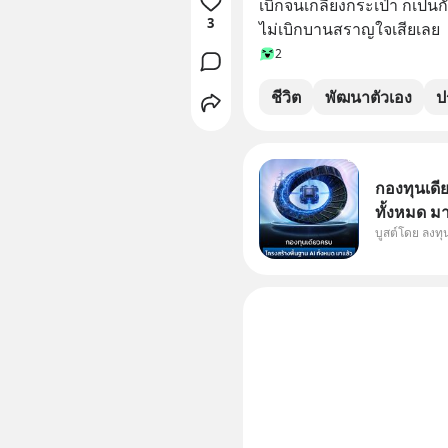
เบิกจนเกลี้ยงกระเป๋า ก็เป็
3
ไม่เบิกบานสราญใจเสียเลย
2
ชีวิต
พัฒนาตัวเอง
ป
กองทุนเดี
ทั้งหมด ม
บูสต์โดย ลงท
Supercycl
ประดิษฐ์ 
การเติบโต
อย่างยาวน