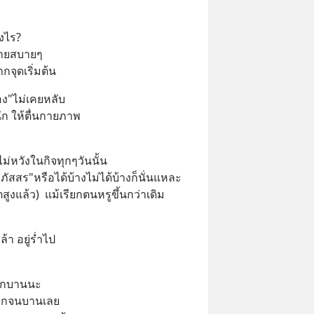
างไร?
่ายสบายๆ
ากจุดเริ่มต้น
อง"ไม่เคยหลับ
นึก ให้ตื่นกายภาพ
ไม่หวังในกิจทุกๆวันนั้น
ัสสร"หรือได้บ้างไม่ได้บ้างก็นั่นแหละ 
สูงแล้ว)  แม้เรียกตนหรูขึ้นกว่าเดิม
้า อยู่ร่ำไป
บิกบานนะ
เบิกจนบานเลย