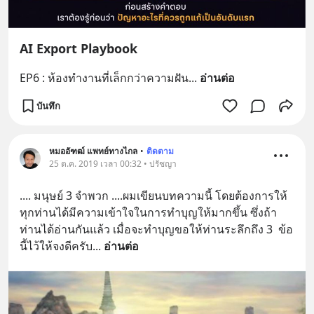
AI Export Playbook
EP6 : ห้องทำงานที่เล็กกว่าความฝัน
... 
อ่านต่อ
บันทึก
หมออัฑฒ์ แพทย์ทางไกล
•
ติดตาม
25 ต.ค. 2019 เวลา 00:32 • ปรัชญา
.... มนุษย์ 3 จำพวก ....ผมเขียนบทความนี้ โดยต้องการให้
ทุกท่านได้มีความเข้าใจในการทำบุญให้มากขึ้น ซึ่งถ้า
ท่านได้อ่านกันแล้ว เมื่อจะทำบุญขอให้ท่านระลึกถึง 3  ข้อ
นี้ไว้ให้จงดีครับ
... 
อ่านต่อ