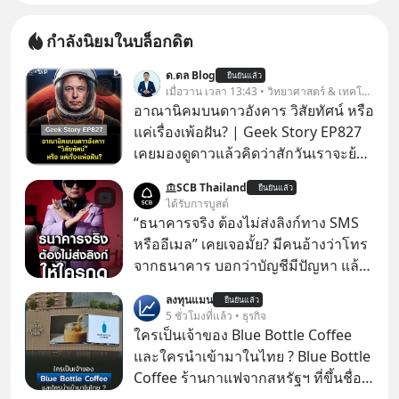
กำลังนิยมในบล็อกดิต
ด.ดล Blog
ยืนยันแล้ว
เมื่อวาน เวลา 13:43 • วิทยาศาสตร์ & เทคโนโลยี
อาณานิคมบนดาวอังคาร วิสัยทัศน์ หรือ
แค่เรื่องเพ้อฝัน? | Geek Story EP827
เคยมองดูดาวแล้วคิดว่าสักวันเราจะย้าย
ไปอยู่บนดาวอังคารตามที่ Elon Musk
SCB Thailand
ยืนยันแล้ว
หรือ Jeff Bezos บอกไว้หรือเปล่า ภาพ
ได้รับการบูสต์
ฝันที่มหาเศรษฐีซิลิคอนแวลลีย์วาดไว้ว่า
“ธนาคารจริง ต้องไม่ส่งลิงก์ทาง SMS
มนุษย์นับล้านจะไปสร้างอาณานิคม
หรืออีเมล” เคยเจอมั้ย? มีคนอ้างว่าโทร
ใหม่ ล้อมรอบด้วยเทคโนโลยีสุดล้ำ อาจ
จากธนาคาร บอกว่าบัญชีมีปัญหา แล้ว
จะฟังดูน่าตื่นเต้น แต่ความจริงที่ถูกซ่อน
ให้กดลิงก์โน่นนี่ หรือสแกนคิวอาร์โค้ด
ลงทุนแมน
ไว้ใต้พรมคือ ดาวอังคารเป็นเพียงนรกที่
ยืนยันแล้ว
ทันที มาฟัง “ป้าเก๋าเล่ากลโกง” เพื่อรู้ทัน
5 ชั่วโมงที่แล้ว • ธุรกิจ
เต็มไปด้วยรังสีมรณะและฝุ่นพิษ แล้ว
มุกหลอกลวงในคราบความน่าเชื่อถือ
ใครเป็นเจ้าของ Blue Bottle Coffee
ทำไมบรรดาผู้นำเทคโนโลยีถึงยัง
กันค่ะ #แก้เกมกลโกง #ป้าเก๋าเล่ากล
และใครนำเข้ามาในไทย ? Blue Bottle
พยายามหลอกขายฝันลมๆ แล้งๆ นี้ให้
โกง #LivesSustainably #อยู่อย่าง
Coffee ร้านกาแฟจากสหรัฐฯ ที่ขึ้นชื่อ
กับคนทั้งโลก พวกเขากำลังซ่อนความ
ยั่งยืน #CyberSecurity #ป้าเก๋า
เรื่องความพิถีพิถัน กำลังจะเปิดสาขา