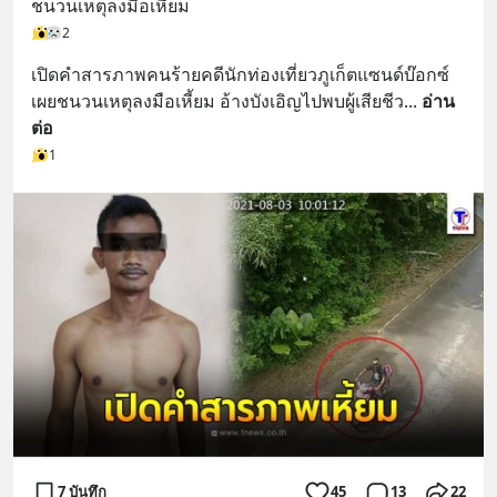
ชนวนเหตุลงมือเหี้ยม
2
เปิดคำสารภาพคนร้ายคดีนักท่องเที่ยวภูเก็ตแซนด์บ๊อกซ์ 
เผยชนวนเหตุลงมือเหี้ยม อ้างบังเอิญไปพบผู้เสียชีว
... 
อ่าน
ต่อ
1
7 บันทึก
45
13
22