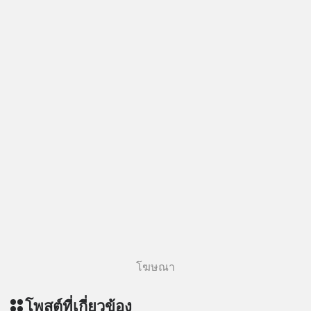
Line OA ด.ดล Blog คลิกเลย -->
https://lin.ee/aMEkyNA
========================= 📣
สนับสนุนโดย 📣
=========================
เครียด หลับยาก ผมอยากแนะนำ
ผลิตภัณฑ์เสริมอาหาร Diip CBD ช่วย
บรรเทาความเครียด ลดความวิตกกังวล
เพิ่มการผ่อนคลาย ซึ่งช่วยให้การนอน
หลับมีประสิทธิภาพมากยิ่งขึ้น 📍 สนใจ
สั่งซื้อสินค้า Diip CBD 💬 LINE :
@diipgeek 🔗 หรือกดลิงก์
https://lin.ee/U91Fzyz
โฆษณา
โพสต์ที่เกี่ยวข้อง