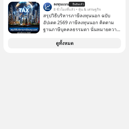
ลับอะไรไว้เบื้องหลังโปรเจกต์อวกาศที่
ลงทุนแมน
#FraudEducation #FinancialLiteracy
ยืนยันแล้ว
แรกในประเทศไทย ที่ Central Park
8 ชั่วโมงที่แล้ว • หุ้น & เศรษฐกิจ
ผลาญทรัพยากรมหาศาล วันนี้เราจะมา
#DigitalBankWithHumanTouch
สรุปวิธีบริหารภาษีลงทุนนอก ฉบับ
กะเทาะเปลือกความลวงโลกนี้กัน ใครที่
อัปเดต 2569 ภาษีลงทุนนอก คิดตาม
คิดว่าอนาคตของมนุษยชาติอยู่บนดาว
ฐานภาษีบุคคลธรรมดา นั่นหมายความ
ดวงอื่น เลือกฟังกันได้เลยนะครับ อย่า
ว่าถ้าเรามีกำไร 100,000 บาท
ลืมกด Follow ติดตาม PodCast ช่อง
ดูทั้งหมด
Geek Forever’s Podcast ของผมกัน
ด้วยนะครับ 🎧 ฟังผ่าน Spotify :
https://tinyurl.com/3yma5h3e 🎧
ฟังผ่าน Apple Podcast :
https://apple.co/2lEqPPg 🎧 ฟังผ่าน
Podbean :
https://tinyurl.com/4kurcs6x 🎧 ฟัง
ผ่าน Youtube :
https://youtu.be/W2U60tbaMqM
The original article appeared here
https://www.tharadhol.com/geek-
story-ep827-is-a-colony-on-mars-
real/ ติดตามสาระดี ๆ อัพเดททุกวันผ่าน