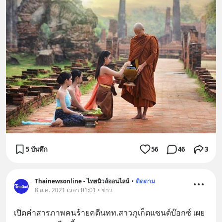
5 บันทึก
56
46
3
Thainewsonline - ไทยนิวส์ออนไลน์
•
ติดตาม
8 ส.ค. 2021 เวลา 01:01 • ข่าว
เปิดคำสารภาพคนร้ายคดีนทท.สาวภูเก็ตแซนด์บ๊อกซ์ เผย