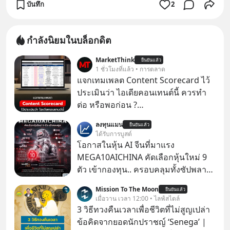
บันทึก
2
กำลังนิยมในบล็อกดิต
MarketThink
ยืนยันแล้ว
1 ชั่วโมงที่แล้ว • การตลาด
แจกเทมเพลต Content Scorecard ไว้
ประเมินว่า ไอเดียคอนเทนต์นี้ ควรทำ
ต่อ หรือพอก่อน ?
https://docs.google.com/spreadsh
ลงทุนแมน
ยืนยันแล้ว
eets/d/1J0ZkTtNLjIWLZaxcK2dVL40i
ได้รับการบูสต์
MZl4127-t4nWawpiK5I/copy
โอกาสในหุ้น AI จีนที่มาแรง
MEGA10AICHINA คัดเลือกหุ้นใหม่ 9
ตัว เข้ากองทุน.. ครอบคลุมทั้งซัปพลาย
เชน AI จีน พิเศษ ช่วง 3 - 19 ส.ค. 69 มี
Mission To The Moon
ยืนยันแล้ว
โปรโมชัน ลด 50% ค่าธรรมเนียมซื้อ |
เมื่อวาน เวลา 12:00 • ไลฟ์สไตล์
ยอด 2 ล้านบาทขึ้นไป ฟรีค่าธรรมเนียม
3 วิธีทวงคืนเวลาเพื่อชีวิตที่ไม่สูญเปล่า
ซื้อ
ข้อคิดจากยอดนักปราชญ์ ‘Senega’ |