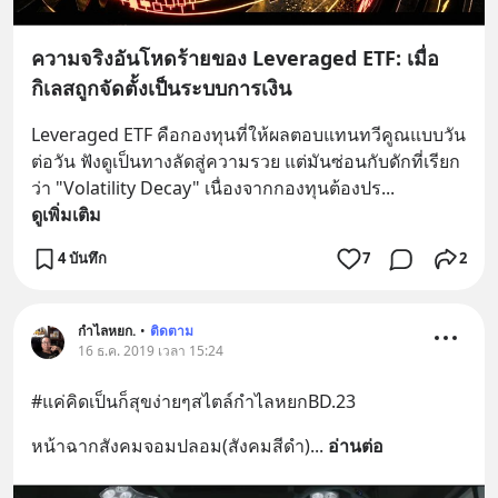
ความจริงอันโหดร้ายของ Leveraged ETF: เมื่อ
กิเลสถูกจัดตั้งเป็นระบบการเงิน
Leveraged ETF คือกองทุนที่ให้ผลตอบแทนทวีคูณแบบวัน
ต่อวัน ฟังดูเป็นทางลัดสู่ความรวย แต่มันซ่อนกับดักที่เรียก
ว่า "Volatility Decay" เนื่องจากกองทุนต้องปร
... 
ดูเพิ่มเติม
4 บันทึก
7
2
กำไลหยก.
•
ติดตาม
16 ธ.ค. 2019 เวลา 15:24
#แค่คิดเป็นก็สุขง่ายๆสไตล์กำไลหยกBD.23
หน้าฉากสังคมจอมปลอม(สังคมสีดำ)
... 
อ่านต่อ