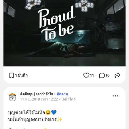
1 บันทึก
11
16
คิดอีกมุม|ออกกำลังใจ
•
ติดตาม
11 พ.ย. 2019 เวลา 12:22 • ไลฟ์สไตล์
บุญช่วยให้ใจไม่ท้อ😆💙
หมั่นทำบุญลดบาปตัดเวร✨