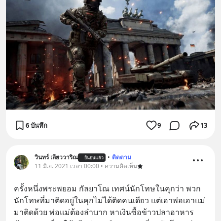
6 บันทึก
9
13
วินทร์ เลียววาริณ
•
ติดตาม
ยืนยันแล้ว
11 มิ.ย. 2021 เวลา 00:00 • ความคิดเห็น
ครั้งหนึ่งพระพยอม กัลยาโณ เทศน์นักโทษในคุกว่า พวก
นักโทษที่มาติดอยู่ในคุกไม่ได้ติดคนเดียว แต่เอาพ่อเอาแม่
มาติดด้วย พ่อแม่ต้องลำบาก หาเงินซื้อข้าวปลาอาหาร 