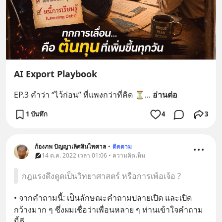
AI Export Playbook
EP.3 คำว่า “ไว้ก่อน” ที่แพงกว่าที่คิด ⏳
... 
อ่านต่อ
1 บันทึก
4
3
ก้องภพ ปัญญาเลิศสินไพศาล
•
ติดตาม
14 ต.ค. 2022 เวลา 01:06 • ความคิดเห็น
กฎแรงดึงดูดเป็นวิทยาศาสตร์ หรือการเพ้อเจ้อ ?
• จากคำถามนี้: เป็นลักษณะคำถามปลายเปิด และเปิด
กว้างมาก ๆ ซึ่งผมเชื่อว่าเพื่อนหลาย ๆ ท่านเข้าใจคำถาม
นี้ดี