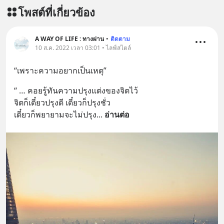
========================= 📣
โพสต์ที่เกี่ยวข้อง
สนับสนุนโดย 📣
=========================
เครียด หลับยาก ผมอยากแนะนำ
A WAY OF LIFE : ทางผ่าน
•
ติดตาม
10 ส.ค. 2022 เวลา 03:01 • ไลฟ์สไตล์
ผลิตภัณฑ์เสริมอาหาร Diip CBD ช่วย
บรรเทาความเครียด ลดความวิตกกังวล
“เพราะความอยากเป็นเหตุ”
เพิ่มการผ่อนคลาย ซึ่งช่วยให้การนอน
หลับมีประสิทธิภาพมากยิ่งขึ้น 📍 สนใจ
“ … คอยรู้ทันความปรุงแต่งของจิตไว้ 
สั่งซื้อสินค้า Diip CBD 💬 LINE :
จิตก็เดี๋ยวปรุงดี เดี๋ยวก็ปรุงชั่ว 
@diipgeek 🔗 หรือกดลิงก์
เดี๋ยวก็พยายามจะไม่ปรุง
... 
อ่านต่อ
https://lin.ee/U91Fzyz