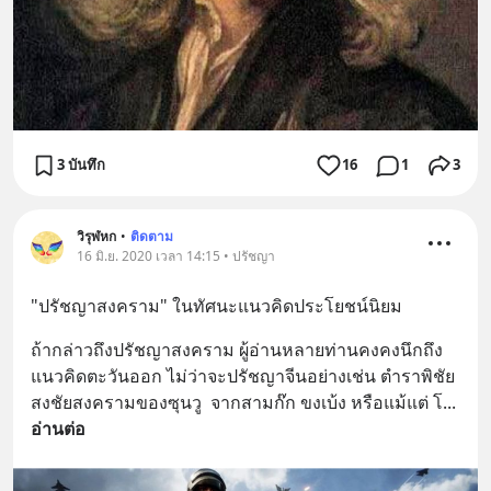
3 บันทึก
16
1
3
วิรุฬหก
•
ติดตาม
16 มิ.ย. 2020 เวลา 14:15 • ปรัชญา
"ปรัชญาสงคราม" ในทัศนะแนวคิดประโยชน์นิยม
ถ้ากล่าวถึงปรัชญาสงคราม ผู้อ่านหลายท่านคงคงนึกถึง
แนวคิดตะวันออก ไม่ว่าจะปรัชญาจีนอย่างเช่น ตำราพิชัย
สงชัยสงครามของซุนวู  จากสามก๊ก ขงเบ้ง หรือแม้แต่ โ
... 
อ่านต่อ