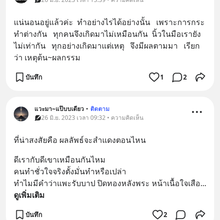
แน่นอนอยู่แล้วค่ะ  ทำอย่างไรได้อย่างนั้น   เพราะการกระ
ทำต่างกัน   ทุกคนจึงเกิดมาไม่เหมือนกัน  นิ้วในมือเรายัง
ไม่เท่ากัน   ทุกอย่างเกิดมาแต่เหตุ   จึงมีผลตามมา   เรียก
ว่า เหตุต้น~ผลกรรม
บันทึก
1
2
แวะมา~แป๊บบเดียว
•
ติดตาม
26 มิ.ย. 2023 เวลา 09:32 • ความคิดเห็น
ที่น่าสงสัยคือ ผลลัพธ์จะสำแดงตอนไหน
ดีเรากับดีเขาเหมือนกันไหม
คนทำชั่วใจจริงตั้งมั่นทำหรือเปล่า 
ทำไมมีคำว่าแพะรับบาป ปิดทองหลังพระ หน้าเนื้อใจเสือ
... 
ดูเพิ่มเติม
บันทึก
2