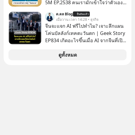
5M EP.2538 คนเรามักเข้าใจว่าตัวเอง
ไม่ค่อยมีเวลา แต่ Senega นักปราชญ์
ด.ดล Blog
ยืนยันแล้ว
แห่งยุคโรมันได้กล่าวถึง ‘เวลา’ อันเป็น
เมื่อวาน เวลา 14:28 • ธุรกิจ
ทรัพย์ที่มีค่าที่สุดเอาไว้เมื่อราวๆ 2,000
จีนจะแจก AI ฟรีไปทำไม? เจาะลึกแผน
ปีก่อนนี้ว่า “เราไม่ได้มีเวลาน้อยหรอก
โค่นบัลลังก์เทคตะวันตก | Geek Story
เราทำเวลาหล่นหายไปมากต่างหาก”
EP834 เกิดอะไรขึ้นเมื่อ AI จากจีนที่เปิด
แล้วเราจะทวงคืนเวลากลับมาเพื่อไม่ให้
ให้ใช้งานฟรี กลับทำผลงานได้เทียบเท่า
ชีวิตสูญเปล่าไปมากกว่านี้ได้อย่างไร?
AI ระดับท็อปของอเมริกาที่ใช้เงินลงทุน
ดูทั้งหมด
ติดตามได้ในพอดแคสต์ 5M EP. นี้
สร้างกว่าร้อยล้านดอลลาร์
#goodtime #5minutespodcast
ปรากฏการณ์นี้ทำเอาซีอีโอผู้ทรง
#missiontothemoonpodcast
อิทธิพลอย่าง Jensen Huang แห่ง
Nvidia ถึงกับออกปากเชียร์สุดตัวว่านี่
คืออนาคต แต่ในขณะเดียวกัน บริษัท
ยักษ์ใหญ่อย่าง OpenAI และ
Anthropic กลับนั่งไม่ติด ถึงขั้นรีบส่ง
สัญญาณเตือนรัฐบาลอเมริกาว่าสิ่งนี้คือ
ภัยความมั่นคงระดับชาติ ทำไมจีนถึง
ยอมหงายการ์ดแจกเทคโนโลยีระดับ
โลกให้ทุกคนดาวน์โหลดไปใช้แบบฟรีๆ