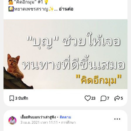
💁"คิดอีกมุม" #1💡
🎑หยาดเพชรสราญ✨
... 
อ่านต่อ
3 บันทึก
23
7
5
เอื้อยทินบอกเว่าเล่าสู่ฟัง
•
ติดตาม
3 เม.ย. 2021 เวลา 11:11 • การศึกษา