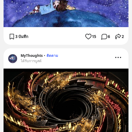
3 บันทึก
15
6
2
MyThoughts
•
ติดตาม
ได้รับการบูสต์