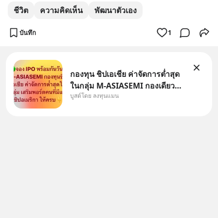
ชีวิต
ความคิดเห็น
พัฒนาตัวเอง
บันทึก
1
กองทุน ชิปเอเชีย ค่าจัดการต่ำสุด
ในกลุ่ม M-ASIASEMI กองเดียว
บูสต์โดย ลงทุนแมน
ครบ มีทั้ง CXMT จากจีน TSMC
จากไต้หวัน SK Hynix จาก
เกาหลีใต้ Kioxia จากญี่ปุ่น