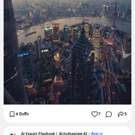
4 บันทึก
7
5
Ai Export Playbook | นักรบส่งออกยุค AI
•
ติดตาม