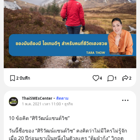
2 บันทึก
4
1
2
ThaiSMEsCenter
•
ติดตาม
1 พ.ค. 2021 เวลา 11:00 • ธุรกิจ
10 ข้อคิด “ศิริวัฒน์แซนด์วิช”
วันนี้ชื่อของ “ศิริวัฒน์แซนด์วิช” คงคิดว่าไม่มีใครไม่รู้จัก 
เมื่อ 20 ปีก่อนเขาเป็นหนึ่งในตัวละคร “ต้มยำกุ้ง” วิกฤต