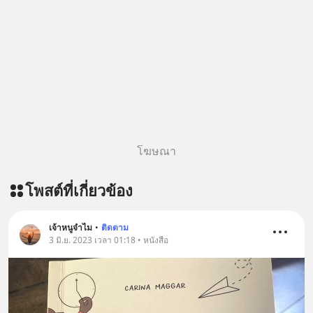
https://youtu.be/B6IZDYopZLw The
ฟังผ่าน Youtube :
original article appeared here
https://youtu.be/IF27yAxJVDE The
https://www.tharadhol.com/geek-
original article appeared here
story-ep831-who-killed-harman-
https://www.tharadhol.com/geek-
kardon/ ติดตามสาระดี ๆ อัพเดททุกวัน
story-ep830-the-rebirth-of-
ผ่าน Line OA ด.ดล Blog คลิกเลย -->
panasonic/ ติดตามสาระดี ๆ อัพเดททุก
https://lin.ee/aMEkyNA
วันผ่าน Line OA ด.ดล Blog คลิกเลย -->
=========================
https://lin.ee/aMEkyNA
สนับสนุนโดย Inspire English
========================= 📣
โฆษณา
========================= 📍กด
สนับสนุนโดย 📣
รับสิทธิ์ทดลองเรียนฟรี! กับ Inspire
=========================
โพสต์ที่เกี่ยวข้อง
English ที่นี่ : inspire-
เครียด หลับยาก ผมอยากแนะนำ
english.in.th/event/inspire-english-
ผลิตภัณฑ์เสริมอาหาร Diip CBD ช่วย
x-ด-ดล-blog-mrtharadhol-แคมเปญ
บรรเทาความเครียด ลดความวิตกกังวล
เจ้าหนูจำไม
•
ติดตาม
พิเศษ/ ติดต่อสอบถามคอร์สเรียนเพิ่ม
3 มิ.ย. 2023 เวลา 01:18 • หนังสือ
เพิ่มการผ่อนคลาย ซึ่งช่วยให้การนอน
เติม Line : https://lin.ee/uaQvU5C
หลับมีประสิทธิภาพมากยิ่งขึ้น 📍 สนใจ
#เรียนรู้ผ่านการใช้จริง #มากกว่าการ
สั่งซื้อสินค้า Diip CBD 💬 LINE :
เรียนภาษา #InspireEnglish
@diipgeek 🔗 หรือกดลิงก์
https://lin.ee/U91Fzyz