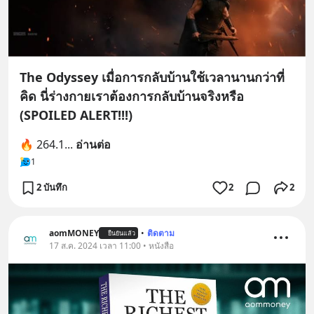
The Odyssey เมื่อการกลับบ้านใช้เวลานานกว่าที่
คิด นี่ร่างกายเราต้องการกลับบ้านจริงหรือ
(SPOILED ALERT!!!)
🔥 264.1
... 
อ่านต่อ
1
2 บันทึก
2
2
aomMONEY
•
ติดตาม
ยืนยันแล้ว
17 ส.ค. 2024 เวลา 11:00 • หนังสือ