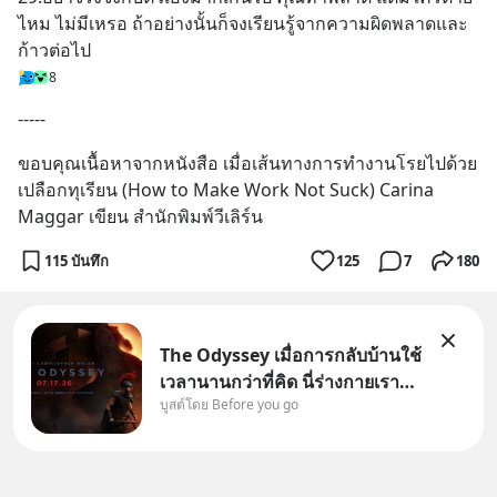
ไหม ไม่มีเหรอ ถ้าอย่างนั้นก็จงเรียนรู้จากความผิดพลาดและ
ก้าวต่อไป
8
-----
ขอบคุณเนื้อหาจากหนังสือ เมื่อเส้นทางการทำงานโรยไปด้วย
เปลือกทุเรียน (How to Make Work Not Suck) Carina 
Maggar เขียน สำนักพิมพ์วีเลิร์น
115 บันทึก
125
7
180
The Odyssey เมื่อการกลับบ้านใช้
เวลานานกว่าที่คิด นี่ร่างกายเรา
บูสต์โดย Before you go
ต้องการกลับบ้านจริงหรือ
(SPOILED ALERT!!!) 🔥 264.1