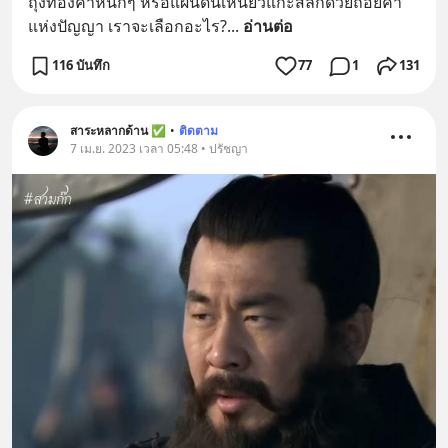
ถุงทองคำหนักๆ หรือแผ่นดินเหนียวแกะสลักด้วยถ้อยคำ
แห่งปัญญา เราจะเลือกอะไร?
... 
อ่านต่อ
116 บันทึก
77
1
131
สาระหลากด้าน ✅
•
ติดตาม
7 เม.ย. 2023 เวลา 05:48 • ปรัชญา