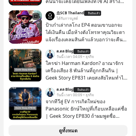
คนน่าจะเคยได้ยินเพลงที่ใช้ AI สร้าง
ผ่านหูกันมาบ้าง เช่น เพลง “ไม่มีใคร
SCB Thailand
ยืนยันแล้ว
รู้ตัวเรา” จากช่องชื่อว่า UNHEARD
ได้รับการบูสต์
MUSIC ที่ตอนนี้มียอดรับชมกว่า 26
ป้าเก๋าเล่ากลโกง EP4 ตอนเขาบอกจะ
ล้านครั้งแล้ว
ได้เงินคืน เมื่อห้างดังโทรหาคุณวิยะดา
แจ้งเรื่องเคลมสินค้าแล้วบอกว่าจะคืน
เงิน คุณวิยะดาจะได้เงินจริง หรือเป็น
ด.ดล Blog
ยืนยันแล้ว
เรื่องจ้อจี้ หาคำตอบได้ที่ “ป้าเก๋าเล่ากล
วันนี้ เวลา 04:09 • ธุรกิจ
โกง” EP4 ตอน “เขาบอกว่าจะได้เงิน
ใครฆ่า Harman Kardon? อาณาจักร
คืน” #ป้าเก๋าเล่ากลโกง #แก้เกมกลโกง
เครื่องเสียง 8 พันล้านที่ถูกกลืนกิน |
#อยู่อย่างยั่งยืน #Cybersecurity #เตือน
Geek Story EP831 เคยสงสัยไหมทำไม
ภัยออนไลน์
หูฟัง AKG ถึงกลายเป็นแค่ของแถมใน
ด.ดล Blog
ยืนยันแล้ว
กล่องมือถือ? หรือลำโพง JBL ถึงวางขาย
วันนี้ เวลา 00:09 • ธุรกิจ
เกลื่อนตามห้างทั่วไป? ทั้งที่จริง ๆ แล้ว
จากทีวีสู่ EV การเกิดใหม่ของ
ชื่อเหล่านี้คือ “ตำนาน” ระดับเทพที่นัก
Panasonic ยักษ์ใหญ่ที่เกือบเหลือแค่ชื่อ
เล่นเครื่องเสียงยุคก่อนยอมจ่ายเงินหลัก
| Geek Story EP830 ถ้าผมพูดชื่อ
แสนเพื่อครอบครอง แต่เบื้องหลังความ
Panasoni คุณนึกถึงอะไร? ทีวี, ตู้เย็น,
แมสนี้ มีโศกนาฏกรรมของโลกธุรกิจ
ถ่านไฟฉาย? ถ้าคุณยังคิดแบบนั้น แสดง
ดูทั้งหมด