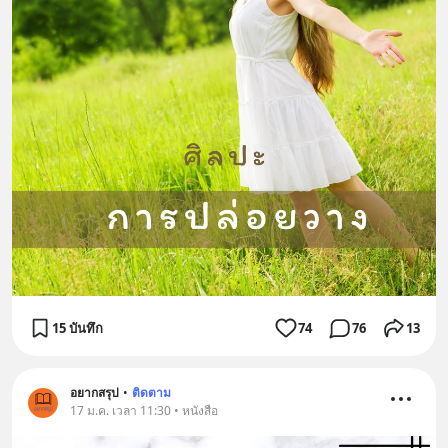
15 บันทึก
74
76
13
อยากสรุป
•
ติดตาม
17 ม.ค. เวลา 11:30 • หนังสือ