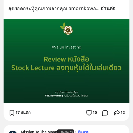
สุดยอดกระทู้คุณภาพจากคุณ amornkowa
... 
อ่านต่อ
17 บันทึก
10
12
Mission To The Moon
•
ติดตาม
ยืนยันแล้ว