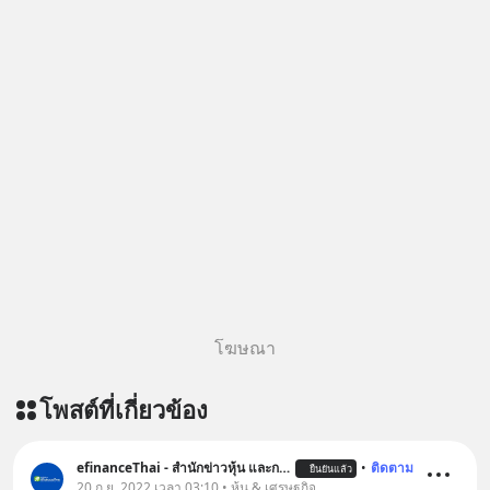
https://lin.ee/aMEkyNA
https://youtu.be/IF27yAxJVDE The
=========================
original article appeared here
สนับสนุนโดย Inspire English
https://www.tharadhol.com/geek-
========================= 📍กด
story-ep830-the-rebirth-of-
รับสิทธิ์ทดลองเรียนฟรี! กับ Inspire
panasonic/ ติดตามสาระดี ๆ อัพเดททุก
English ที่นี่ : inspire-
วันผ่าน Line OA ด.ดล Blog คลิกเลย -->
english.in.th/event/inspire-english-
https://lin.ee/aMEkyNA
x-ด-ดล-blog-mrtharadhol-แคมเปญ
========================= 📣
พิเศษ/ ติดต่อสอบถามคอร์สเรียนเพิ่ม
สนับสนุนโดย 📣
เติม Line : https://lin.ee/uaQvU5C
=========================
#เรียนรู้ผ่านการใช้จริง #มากกว่าการ
เครียด หลับยาก ผมอยากแนะนำ
เรียนภาษา #InspireEnglish
ผลิตภัณฑ์เสริมอาหาร Diip CBD ช่วย
บรรเทาความเครียด ลดความวิตกกังวล
โฆษณา
เพิ่มการผ่อนคลาย ซึ่งช่วยให้การนอน
หลับมีประสิทธิภาพมากยิ่งขึ้น 📍 สนใจ
โพสต์ที่เกี่ยวข้อง
สั่งซื้อสินค้า Diip CBD 💬 LINE :
@diipgeek 🔗 หรือกดลิงก์
https://lin.ee/U91Fzyz
efinanceThai - สำนักข่าวหุ้น และการลงทุน
•
ติดตาม
ยืนยันแล้ว
20 ก.ย. 2022 เวลา 03:10 • หุ้น & เศรษฐกิจ