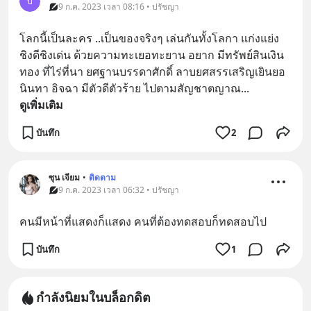
ป
9 ก.ค. 2023 เวลา 08:16 • ปรัชญา
โลกนี้เป็นละคร ..เป็นของจริงๆ เล่นกันทั้งโลกา แก่งแย่ง
ชิงดีชิงเด่น ด้วยความทะเยอทะยาน อยาก มีทรัพย์สินเงิน
ทอง ที่ไร่ที่นา ยศฐานบรรดาศักดิ์ ลาบยศสรรเสริญเยินยอ 
นินทา อิจฉา มีตัวดีตัวร้าย ไปตามสัญชาตญาณ
... 
ดูเพิ่มเติม
บันทึก
2
ซุน เจียม
•
ติดตาม
9 ก.ค. 2023 เวลา 06:32 • ปรัชญา
คนมีหน้าที่แสดงก็แสดง คนที่ต้องทดสอบก็ทดสอบไป
บันทึก
1
กำลังนิยมในบล็อกดิต