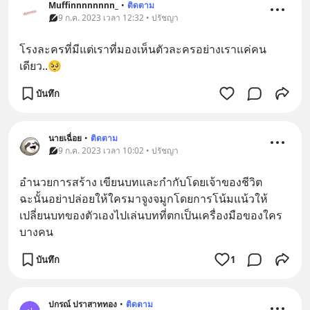
Muffinnnnnnnn_
•
ติดตาม
9 ก.ค. 2023 เวลา 12:32 • ปรัชญา
โรงละครที่มีแต่เราที่มองเห็นตัวละครอย่างเราแค่คน
เดียว..🥺
บันทึก
นายเฉื่อย
•
ติดตาม
9 ก.ค. 2023 เวลา 10:02 • ปรัชญา
อำนวยการสร้าง เขียนบทและกำกับโดยเจ้าของชีวิต
ฉะนั้นอย่าปล่อยให้ใครมาจูงจมูกโดยการโน้มแน้วให้
เปลี่ยนบทของตัวเองไปเล่นบทที่ตกเป็นเครื่องมือของใคร
บางคน
บันทึก
1
ปกรณ์ ปราสาททอง
•
ติดตาม