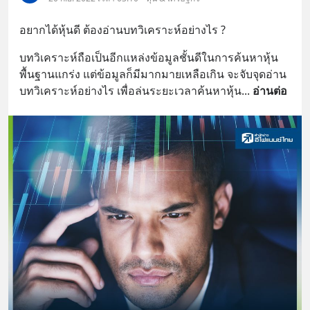
อยากได้หุ้นดี ต้องอ่านบทวิเคราะห์อย่างไร ?
บทวิเคราะห์ถือเป็นอีกแหล่งข้อมูลชั้นดีในการค้นหาหุ้น
พื้นฐานแกร่ง แต่ข้อมูลก็มีมากมายเหลือเกิน จะจับจุดอ่าน
บทวิเคราะห์อย่างไร เพื่อล่นระยะเวลาค้นหาหุ้น
... 
อ่านต่อ