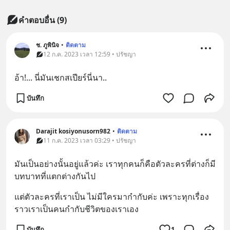
คำตอบอื่น
(
9
)
ช. ภูพินิจ
•
ติดตาม
12 ก.ค. 2023 เวลา 12:59 • ปรัชญา
อ้า!... นี่มันเชกสเปียร์นี่นา..
บันทึก
Darajit kosiyonusorn982
•
ติดตาม
11 ก.ค. 2023 เวลา 03:29 • ปรัชญา
มันเป็นอย่างนั้นอยู่แล้วค่ะ เราทุกคนก็คือตัวละครที่ต่างก็มี
บทบาทที่แตกต่างกันไป
แต่ตัวละครที่เราเป็น ไม่มีใครมากำกับค่ะ เพราะทุกเรื่อง
ราวเราเป็นคนกำกับชีวิตของเราเอง
บันทึก
1