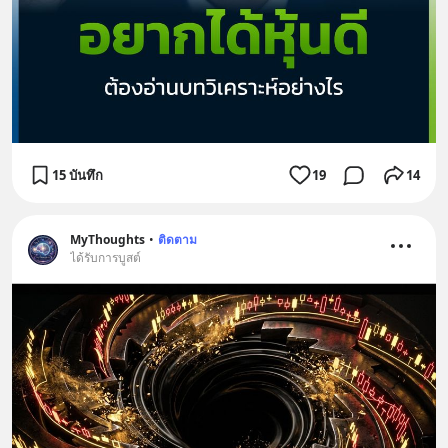
15 บันทึก
19
14
MyThoughts
•
ติดตาม
ได้รับการบูสต์