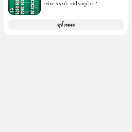
‘Rebranding’ ที่ดุเดือดที่สุดใน
บริหารธุรกิจอะไรอยู่บ้าง ?
อัจฉริยะ จากจุดสูงสุดของศิลปะแห่ง
ประวัติศาสตร์ญี่ปุ่น! รู้หรือไม่ว่า ในวันที่
เสียงดนตรี ทำไมถึงจบลงด้วยการเป็น
พวกเขาขาดทุนย่อยยับเกือบ 3 แสนล้าน
แค่บรรทัดหนึ่งในบัญชีทรัพย์สินของ
บาท Panasonic ตัดสินใจหักดิบ ทิ้ง
ดูทั้งหมด
บริษัทอื่น เลือกฟังกันได้เลยนะครับ อย่า
ตลาดเครื่องใช้ไฟฟ้าที่สู้ B2C ไม่ไหว
ลืมกด Follow ติดตาม PodCast ช่อง
แล้วหันไปเดิมพันครั้งใหญ่กับ Tesla
Geek Forever’s Podcast ของผมกัน
และ Software Solutions จนวันนี้พวก
ด้วยนะครับ 🎧 ฟังผ่าน Spotify :
เขากลายเป็นกระดูกสันหลังของ
https://tinyurl.com/mr39sd7c 🎧 ฟัง
อุตสาหกรรม EV โลกไปแล้ว… พวกเขา
ผ่าน Apple Podcast :
ทำได้อย่างไร เลือกฟังกันได้เลยนะครับ
https://bit.ly/4yVPIpg 🎧 ฟังผ่าน
อย่าลืมกด Follow ติดตาม PodCast
Podbean : https://bit.ly/4hr2jL3 🎧
ช่อง Geek Forever’s Podcast ของผม
ฟังผ่าน Youtube :
กันด้วยนะครับ 🎧 ฟังผ่าน Spotify :
https://youtu.be/B6IZDYopZLw The
https://tinyurl.com/mr39sd7c 🎧 ฟัง
original article appeared here
ผ่าน Apple Podcast :
https://www.tharadhol.com/geek-
https://tinyurl.com/rnca48jp 🎧 ฟัง
story-ep831-who-killed-harman-
ผ่าน Podbean :
kardon/ ติดตามสาระดี ๆ อัพเดททุกวัน
https://tinyurl.com/mryu7dv7 🎧
ผ่าน Line OA ด.ดล Blog คลิกเลย -->
ฟังผ่าน Youtube :