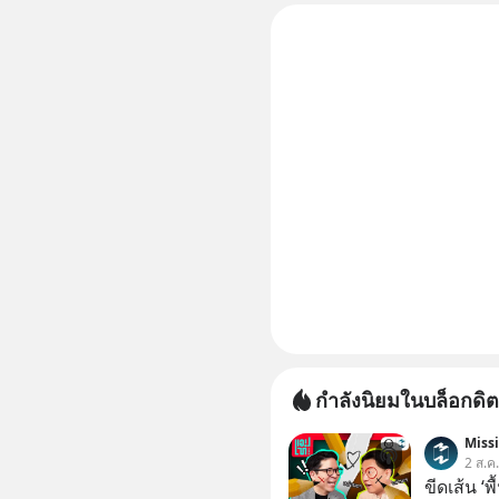
โรงงานผล
กำลังนิยมในบล็อกดิต
Miss
2 ส.ค
ขีดเส้น ‘พ