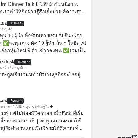
ปเท๋ Dinner Talk EP.39 ถ้าวันหนึ่งการ
เราทำให้อีกฝ่ายรู้สึกเจ็บปวด คิดว่าเรา
ใส่และมองว่าเราเห็นแก่ตัวทั้งที่เราเองก็
นแมน
ยืนยันแล้ว
เสธใครอย่างนี้มาก่อน แต่พอตั้งใจจะ
การบูสต์
ขต’ เพื่อตัวเองดูสักครั้ง กลับทำให้เกิด
น 10 ผู้นำ ทั้งซัปพลายเชน AI จีน /โดย
ามสัมพันธ์เสียอย่างนั้น โดยรายการ
 ✅ลงทุนตรง คัด 10 ผู้นำเน้น ๆ ในธีม AI
nner Talk ในวันนี้โฮสต์ทั้ง 2 ท่าน แทป-
ลือกหุ้นใหม่ 9 ตัว เข้ากองทุน ✅ร่วมเป็น
ุตสาหะ และ เอ๋ นิ้วกลม-สราวุธ เฮ้ง
้นำ AI จีน ตั้งแต่โรงงานผลิตชิป หน่วย
thThink
ะพาทุกคนไปสำรวจวิธีสร้างขอบเขตเพื่อ
ยืนยันแล้ว
มเดล AI ยันหุ่นยนต์ ✅ได้การรับยกเว้น
โมงที่แล้ว • ธุรกิจ
องตัวเองและรักษาความสัมพันธ์ของคน
ital Gain ตามกฎหมายภาษีของ
ะกูลเจียรวนนท์ บริหารธุรกิจอะไรอยู่
อมกัน #boundary
ทย
elopment #แอปเท๋dinnertalk
ntothemoonpodcast
นแมน
ยืนยันแล้ว
าน เวลา 12:00 • หุ้น & เศรษฐกิจ
ต้องรู้ แต่ไม่ค่อยมีใครบอก เมื่อถึงวัยที่เริ่ม
เพื่อลดหย่อนภาษี | ลงทุนแมนจะเล่าให้
ข้าสู่วัยทำงานและเริ่มมีรายได้ถึงเกณฑ์เสีย