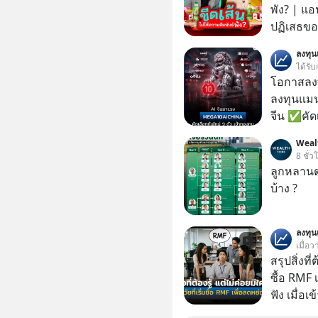
พัง? | แอ
ปฏิเสธของ
ตั้งกำแพง
ลงทุ
ไม่เคยปฏิ
ได้รับ
‘สร้างขอบเ
โอกาสลงทุ
รอยร้าวในคว
ลงทุนแมน
แอปเท๋ Di
จีน ✅คัดเ
รวิศ หาญอ
เจ้าของผู
Weal
สวัสดิ์ จ
ความจำ โ
8 ชั่ว
รักษาใจข
ภาษี Cap
ลูกหลานตร
รอบข้างไปพร้
ประเทศไ
บ้าง ?
#selfdev
#missio
ลงทุ
เมื่อว
สรุปสิ่งที่
ซื้อ RMF 
ฟัง เมื่อเ
ภาษี หลายคนมักได้รับคำแนะนำให้ลงทุนใน RMF