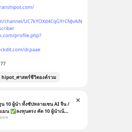
transhipot.com/
om/channel/UC7kYOXd4CqGYrCNJvAiN
criber
k.com/profile.php?
ockdit.com/dr.paae
177
hipot_ศาสตร์ชีวิตองค์รวม
 10 ผู้นำ ทั้งซัปพลายเชน AI จีน /
แมน ✅ลงทุนตรง คัด 10 ผู้นำเน้น
ุนแมน
 จีน ✅คัดเลือกหุ้นใหม่ 9 ตัว เข้า
วมเป็นเจ้าของผู้นำ AI จีน ตั้งแต่