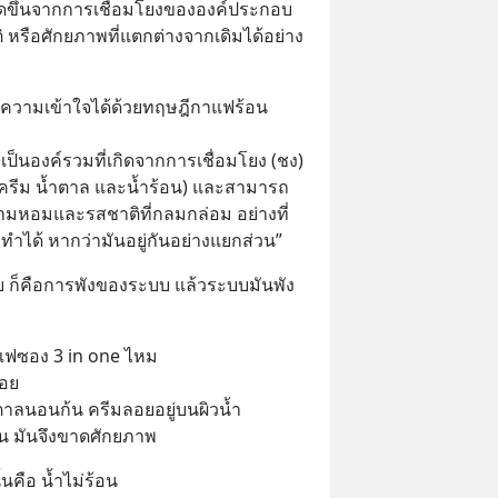
ิดขึ้นจากการเชื่อมโยงขององค์ประกอบ
ราบ
รือศักยภาพที่แตกต่างจากเดิมได้อย่าง
ความเข้าใจได้ด้วยทฤษฎีกาแฟร้อน 
็นองค์รวมที่เกิดจากการเชื่อมโยง (ชง) 
รีม น้ำตาล และน้ำร้อน) และสามารถ
หอมและรสชาติที่กลมกล่อม อย่างที่
ำได้ หากว่ามันอยู่กันอย่างแยกส่วน”
ก็คือการพังของระบบ แล้วระบบมันพัง
แฟซอง 3 in one ไหม
อย 
ลนอนก้น ครีมลอยอยู่บนผิวน้ำ 
กัน มันจึงขาดศักยภาพ
นคือ น้ำไม่ร้อน