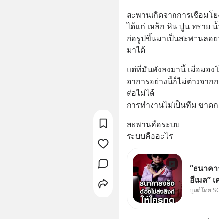
สะพานเกิดจากการเชื่อมโ
ได้แก่ เหล็ก หิน ปูน ทราย น
ก่อรูปขึ้นมาเป็นสะพานลอ
มาได้
แต่ที่มันพังลงมานี้ เมื่อม
อาการอย่างนี้ก็ไม่ต่างจา
ต่อไม่ได้ 
การทำงานไม่เป็นทีม ขาดก
สะพานคือระบบ
ระบบคืออะไร
“ธนาคารจ
อีเมล” เ
บูสต์โดย S
ธนาคาร 
ลิงก์โน่
ฟัง “ป้าเ