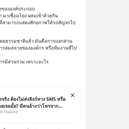
ยงขององค์ประกอบ
้ำ มาเชื่อมโยง ผสมเข้าด้วยกัน
ยที่สามารถแสดงศักยภาพให้รถสัญจรไป
องโดยธรรมชาติแล้ว มันคือการแยกส่วน  
กการล่มสลายขององค์กร หรือทีมงานที่ไป
ารมีส่วนร่วม เพราะอะไร
ริง ต้องไม่ส่งลิงก์ทาง SMS หรือ
คยเจอมั้ย? มีคนอ้างว่าโทรจาก
CB Thailand
บอกว่าบัญชีมีปัญหา แล้วให้กด
นนี่ หรือสแกนคิวอาร์โค้ดทันที มา
ก๋าเล่ากลโกง” เพื่อรู้ทันมุกหลอก