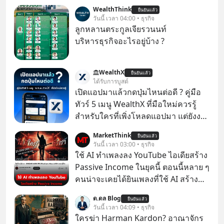
WealthThink
ยืนยันแล้ว
วันนี้ เวลา 04:00 • ธุรกิจ
ลูกหลานตระกูลเจียรวนนท์
บริหารธุรกิจอะไรอยู่บ้าง ?
WealthX
ยืนยันแล้ว
ได้รับการบูสต์
เปิดแอปมาแล้วกดปุ่มไหนต่อดี ? คู่มือ
ทัวร์ 5 เมนู WealthX ที่มือใหม่ควรรู้
สำหรับใครที่เพิ่งโหลดแอปมา แต่ยังงง
ๆ ไม่รู้ว่าต้องกดปุ่มไหนต่อ อ่านโพสต์นี้
MarketThink
ยืนยันแล้ว
เลย WealthX จะขอพาไปทัวร์ 5 เมนู
วันนี้ เวลา 03:00 • ธุรกิจ
หลัก ที่จะทำให้คุณใช้งานแอปเป็นได้ใน
ใช้ AI ทำเพลงลง YouTube ไอเดียสร้าง
ทันที
Passive Income ในยุคนี้ ตอนนี้หลาย ๆ
คนน่าจะเคยได้ยินเพลงที่ใช้ AI สร้าง
ผ่านหูกันมาบ้าง เช่น เพลง “ไม่มีใคร
ด.ดล Blog
ยืนยันแล้ว
รู้ตัวเรา” จากช่องชื่อว่า UNHEARD
วันนี้ เวลา 04:09 • ธุรกิจ
MUSIC ที่ตอนนี้มียอดรับชมกว่า 26
ใครฆ่า Harman Kardon? อาณาจักร