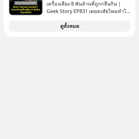
ล้านครั้งแล้ว
เครื่องเสียง 8 พันล้านที่ถูกกลืนกิน |
Geek Story EP831 เคยสงสัยไหมทำไม
หูฟัง AKG ถึงกลายเป็นแค่ของแถมใน
กล่องมือถือ? หรือลำโพง JBL ถึงวางขาย
ดูทั้งหมด
เกลื่อนตามห้างทั่วไป? ทั้งที่จริง ๆ แล้ว
ชื่อเหล่านี้คือ “ตำนาน” ระดับเทพที่นัก
เล่นเครื่องเสียงยุคก่อนยอมจ่ายเงินหลัก
แสนเพื่อครอบครอง แต่เบื้องหลังความ
แมสนี้ มีโศกนาฏกรรมของโลกธุรกิจ
ซ่อนอยู่ อาณาจักรเครื่องเสียงที่ยิ่งใหญ่
ที่สุดบนโลก ถูกกว้านซื้อไปด้วยมูลค่า 8
พันล้านดอลลาร์โดย Samsung และสิ่ง
ที่เจ็บปวดที่สุดคือ ยักษ์ใหญ่จาก
เกาหลีใต้ไม่ได้ซื้อเพราะหลงใหลใน
เสียงเพลง แต่ซื้อเพื่อเป็นทางลัดเอา
เทคโนโลยีไปใส่ในหน้าปัดรถยนต์
อัจฉริยะ จากจุดสูงสุดของศิลปะแห่ง
เสียงดนตรี ทำไมถึงจบลงด้วยการเป็น
แค่บรรทัดหนึ่งในบัญชีทรัพย์สินของ