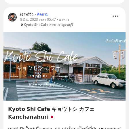
iอาทรีวิว
•
ติดตาม
8 มิ.ย. 2023 เวลา 05:47 • อาหาร
Kyoto Shi Cafe สาขากาญจนบุรี
𝗞𝘆𝗼𝘁𝗼 𝗦𝗵𝗶 𝗖𝗮𝗳𝗲 キョウトシ カフェ
𝗞𝗮𝗻𝗰𝗵𝗮𝗻𝗮𝗯𝘂𝗿𝗶🇯🇵
คาเฟ่เปิดใหม่เมืองกาญ ตกแต่งร้านสไตล์ญี่ปุ่น บรรยากาศ