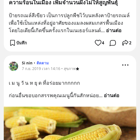
ความร้อนในเมือง เพิ่มจำนวนผึ้งไม่ให้สูญพันธุ์
ป้ายรถเมล์สีเขียว เป็นการปลูกพืชไว้บนหลังคาป้ายรถเมล์ 
เพื่อใช้เป็นแหล่งที่อยู่อาศัยของแมลงผสมเกสรพื้นเมือง 
โดยไอเดียนี้เกิดขึ้นครั้งแรกในเนเธอร์แลนด์
... 
อ่านต่อ
บันทึก
4
2
Si nin
•
ติดตาม
7 ก.ย. 2019 เวลา 14:16 • สุขภาพ
เ ม นู วั น ห ยุ ด ที่อร่อยมากกกกก
ก่อนอื่นขอบอกสรรพคุณเมนูนี้กันสักหน่อย
... 
อ่านต่อ