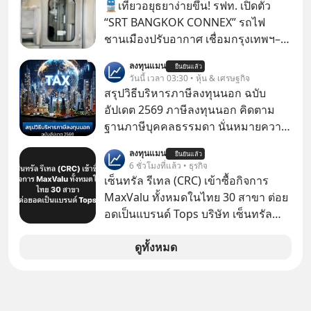
🚆เที่ยวอยุธยาง่ายขึ้น! รฟท. เปิดตัว
“SRT BANGKOK CONNEX” รถไฟ
ชานเมืองปรับอากาศ เชื่อมกรุงเทพฯ–
อยุธยา ที่จะเริ่มเสิร์ฟให้ทุกคนได้มาร่วม
ลงทุนแมน
ยืนยันแล้ว
ประสบการณ์ไปด้วยกัน ตั้งแค่วันที่ 1
วันนี้ เวลา 03:30 • หุ้น & เศรษฐกิจ
สิงหาคม 2569 นี้! ค่าตั๋วเริ่มต้นเพียง 30
สรุปวิธีบริหารภาษีลงทุนนอก ฉบับ
บาท เส้นทางให้บริการหลัก ได้แก่
อัปเดต 2569 ภาษีลงทุนนอก คิดตาม
สถานีกลางกรุงเทพอภิวัฒน์ →
ฐานภาษีบุคคลธรรมดา นั่นหมายความ
ดอนเมือง → รังสิต → คลองพุทรา →
ว่าถ้าเรามีกำไร 100,000 บาท
ลงทุนแมน
บางปะอิน → บ้านโพ → อยุธยา การ
ยืนยันแล้ว
6 ชั่วโมงที่แล้ว • ธุรกิจ
รถไฟแห่งประเทศไทย ยกระดับบริการ
เซ็นทรัล รีเทล (CRC) เข้าซื้อกิจการ
รถไฟชานเมืองด้วยขบวน SRT
MaxValu ทั้งหมดในไทย 30 สาขา ต่อย
BANGKOK CONNEX (BNEX) นำรถ
อดเป็นแบรนด์ Tops บริษัท เซ็นทรัล
ดีเซลราง KIHA 40/48 จากประเทศญี่ปุ่น
รีเทล คอร์ปอเรชั่น จำกัด (มหาชน) หรือ
มาปรับปรุงใหม่ทั้งคัน ปรับอากาศ ที่นั่ง
CRC แจ้งตลาดหลักทรัพย์ฯ ว่า บริษัท
ดูทั้งหมด
สบาย พร้อมขยายต้นทางมาที่สถานี
เซ็นทรัล ฟู้ด รีเทล จำกัด (CFR) ซึ่งเป็น
กลางกรุงเทพอภิวัฒน์ เชื่อมต่อรถไฟฟ้า
บริษัทย่อยที่ CRC ถือหุ้นทั้งทางตรงและ
สายต่าง ๆ ได้สะดวกยิ่งขึ้น
ทางอ้อม 100%
#AmazingThailand #สุขทันทีที่เที่ยว