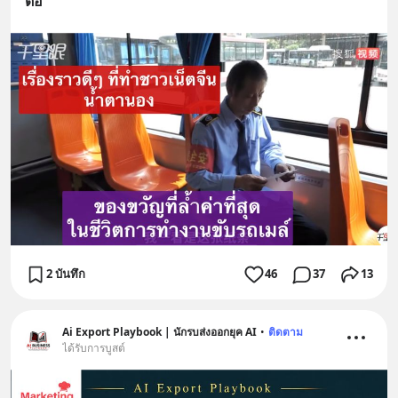
ต่อ
2 บันทึก
46
37
13
Ai Export Playbook | นักรบส่งออกยุค AI
•
ติดตาม
ได้รับการบูสต์