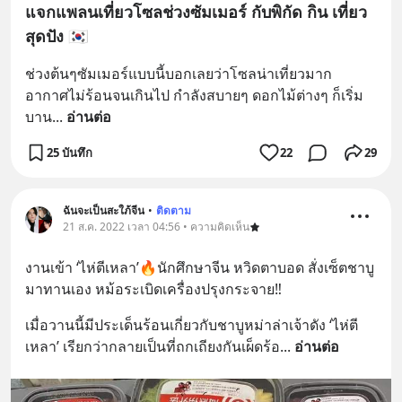
แจกแพลนเที่ยวโซลช่วงซัมเมอร์ กับพิกัด กิน เที่ยว
สุดปัง 🇰🇷
ช่วงต้นๆซัมเมอร์แบบนี้บอกเลยว่าโซลน่าเที่ยวมาก
อากาศไม่ร้อนจนเกินไป กำลังสบายๆ ดอกไม้ต่างๆ ก็เริ่ม
บาน
... 
อ่านต่อ
25 บันทึก
22
29
ฉันจะเป็นสะใภ้จีน
•
ติดตาม
21 ส.ค. 2022 เวลา 04:56 • ความคิดเห็น
งานเข้า ‘ไห่ตีเหลา’🔥นักศึกษาจีน หวิดตาบอด สั่งเซ็ตชาบู 
มาทานเอง หม้อระเบิดเครื่องปรุงกระจาย‼️
เมื่อวานนี้มีประเด็นร้อนเกี่ยวกับชาบูหม่าล่าเจ้าดัง ‘ไห่ตี
เหลา’ เรียกว่ากลายเป็นที่ถกเถียงกันเผ็ดร้อ
... 
อ่านต่อ