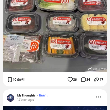
10 บันทึก
36
34
17
MyThoughts
•
ติดตาม
ได้รับการบูสต์