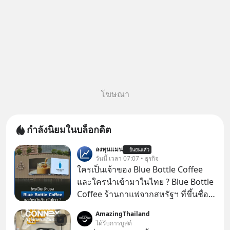
โฆษณา
กำลังนิยมในบล็อกดิต
ลงทุนแมน
ยืนยันแล้ว
วันนี้ เวลา 07:07 • ธุรกิจ
ใครเป็นเจ้าของ Blue Bottle Coffee
และใครนำเข้ามาในไทย ? Blue Bottle
Coffee ร้านกาแฟจากสหรัฐฯ ที่ขึ้นชื่อ
เรื่องความพิถีพิถัน กำลังจะเปิดสาขา
AmazingThailand
แรกในประเทศไทย ที่ Central Park
ได้รับการบูสต์