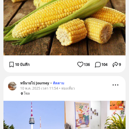
10 บันทึก
136
104
9
หนีนายไป Journey
•
ติดตาม
10 พ.ค. 2025 เวลา 11:54 • ท่องเที่ยว
โซล