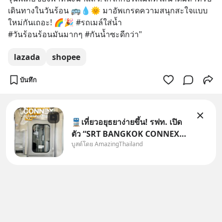
เดินทางในวันร้อน 🚌💧🌞 มาอัพเกรดความสนุกสะใจแบบ
ใหม่กันเถอะ! 🌈🎉 #รถเมล์ใส่น้ำ 
#วันร้อนร้อนมันมากๆ #กันน้ำซะดีกว่า"
lazada
shopee
บันทึก
🚆เที่ยวอยุธยาง่ายขึ้น! รฟท. เปิด
ตัว “SRT BANGKOK CONNEX”
บูสต์โดย AmazingThailand
รถไฟชานเมืองปรับอากาศ เชื่อม
กรุงเทพฯ–อยุธยา ที่จะเริ่มเสิร์ฟให้
ทุกคนได้มาร่วมประสบการณ์ไป
ด้วยกัน ตั้งแค่วันที่ 1 สิงหาคม
2569 นี้! ค่าตั๋วเริ