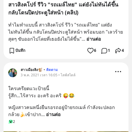
สาวสิงคโปร์ รีวิว "รถเมล์ไทย" แต่ยังไม่ทันได้ขึ้น
กลับโดนปิดประตูใส่หน้า (คลิป)
ทำไมทำแบบนี้ สาวสิงคโปร์ รีวิว "รถเมล์ไทย" แต่ยัง
ไม่ทันได้ขึ้น กลับโดนปิดประตูใส่หน้า พร้อมบอก "เลวร้าย
สุดๆ ขับออกไปโดยที่เธอยังไม่ได้ขึ้น"
... 
อ่านต่อ
บันทึก
6
1
4
สาวเมืองลิง🐒
•
ติดตาม
3 พ.ค. 2021 เวลา 16:05 • ไลฟ์สไตล์
ใครเครียดแวะป้ายนี้
รู้สึก...ไร้สาระ อะคริ อะคริ 😜😂
หญิงสาวคนหนึ่งยืนรอรถอยู่ป้ายรถเมล์ กำลังจะปลอก
กล้วย🍌เข้าปาก
... 
อ่านต่อ
2