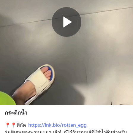
กระติกน้ำ
📍📍พิกัด  
https://lnk.bio/rotten_egg
รุ่นพิเศษของพาหนะมาแล้ว! เก๋ไก๋กับรถเมล์ที่ใส่น้ำดื่มสำหรับ