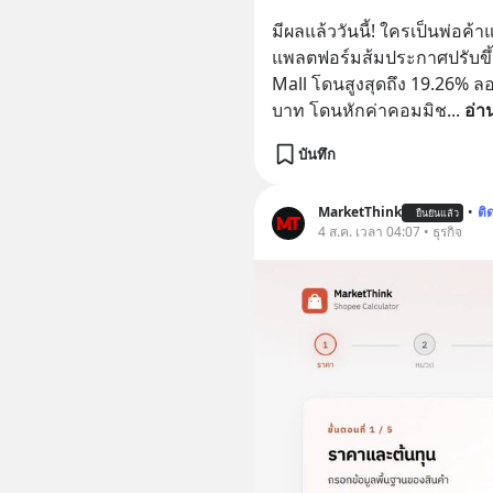
มีผลแล้ววันนี้! ใครเป็นพ่อค้า
แพลตฟอร์มส้มประกาศปรับขึ้นค
Mall โดนสูงสุดถึง 19.26% ล
บาท โดนหักค่าคอมมิช
... 
อ่า
บันทึก
MarketThink
•
ติ
ยืนยันแล้ว
4 ส.ค. เวลา 04:07 • ธุรกิจ