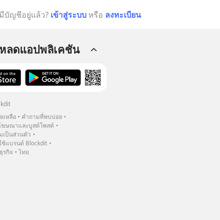
มีบัญชีอยู่แล้ว?
เข้าสู่ระบบ
หรือ
ลงทะเบียน
โหลดแอปพลิเคชัน
kdit
วยเหลือ
คำถามที่พบบ่อย
ฆษณาและบูสต์โพสต์
เป็นส่วนตัว
้แบรนด์ Blockdit
ธุรกิจ
ไทย