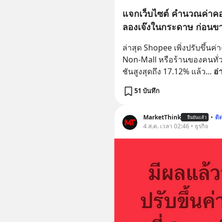
แจกเว็บไซต์ คำนวณค่าคอม
ลองเจ๊งในกระดาษ ก่อนขา
ล่าสุด Shopee เพิ่งปรับขึ้นค
Non-Mall หรือร้านของคนทั่ว
ชันสูงสุดถึง 17.12% แล้ว
... 
อ่
51 บันทึก
MarketThink
•
ติ
ยืนยันแล้ว
4 ส.ค. เวลา 02:46 • ธุรกิจ