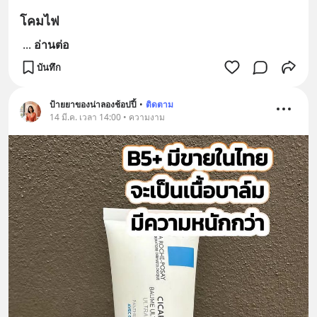
โคมไฟ
...
อ่านต่อ
บันทึก
ป้ายยาของน่าลองช้อปปี้
•
ติดตาม
14 มี.ค. เวลา 14:00 • ความงาม