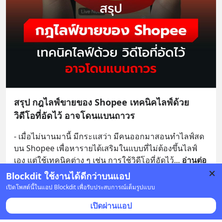
สรุป กฎไลฟ์ขายของ Shopee เทคนิคไลฟ์ด้วย
วิดีโอที่อัดไว้ อาจโดนแบนถาวร
- เมื่อไม่นานมานี้ มีกระแสว่า มีคนออกมาสอนทำไลฟ์สด
บน Shopee เพื่อหารายได้เสริมในแบบที่ไม่ต้องขึ้นไลฟ์
เอง แต่ใช้เทคนิคต่าง ๆ เช่น การใช้วิดีโอที่อัดไว้
... 
อ่านต่อ
Blockdit ใช้งานได้ดีกว่าบนแอป
4 บันทึก
14
3
เปิดโพสต์นี้ในแอป Blockdit เพื่อรับประสบการณ์เต็มรูปแบบ
เปิดผ่านแอป
แต่งองค์ทรงเครื่อง
•
ติดตาม
23 พ.ย. 2025 เวลา 00:23 • ไลฟ์สไตล์