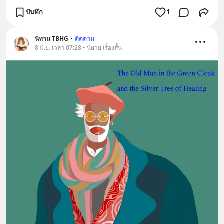
บันทึก
1
นิทาน TBHG
•
ติดตาม
8 มิ.ย. เวลา 07:28 • นิยาย เรื่องสั้น