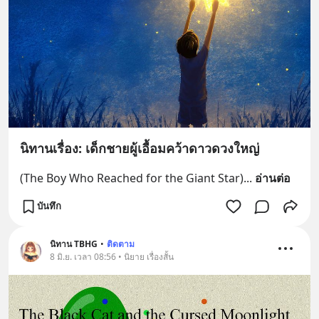
นิทานเรื่อง: เด็กชายผู้เอื้อมคว้าดาวดวงใหญ่
(The Boy Who Reached for the Giant Star)
... 
อ่านต่อ
บันทึก
นิทาน TBHG
•
ติดตาม
8 มิ.ย. เวลา 08:56 • นิยาย เรื่องสั้น