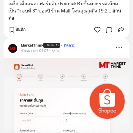
เหงื่อ เมื่อแพลตฟอร์มส้มประกาศปรับขึ้นค่าธรรมเนียม
เป็น "รอบที่ 3" ของปี ร้าน Mall โดนสูงสุดถึง 19.2
... 
อ่าน
ต่อ
บันทึก
MarketThink
•
ติดตาม
ยืนยันแล้ว
4 ส.ค. เวลา 04:07 • ธุรกิจ