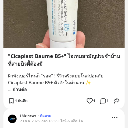
"Cicaplast Baume B5+" ไอเทมสามัญประจำบ้าน
ที่สายบิวตี้ต้องมี
ผิวพังเบอร์ไหนก็ "รอด" ! รีวิวจริงแบบโนสปอนกับ 
Cicaplast Baume B5+ ตัวดังในตำนาน ✨
... 
อ่านต่อ
1 บันทึก
1
1
IBiz news
•
ติดตาม
23 ธ.ค. 2025 เวลา 18:36 • ไอที & แก็ดเจ็ต