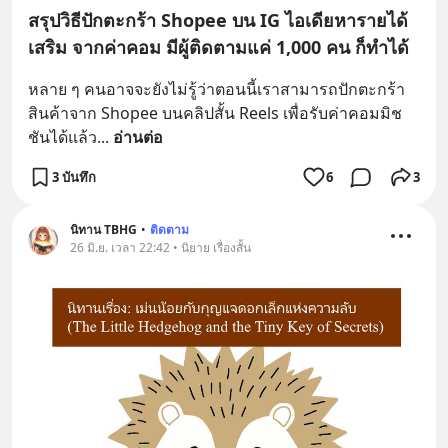
สรุปวิธีปักตะกร้า Shopee บน IG ไอเดียหารายได้
เสริม จากค่าคอม มีผู้ติดตามแค่ 1,000 คน ก็ทำได้
หลาย ๆ คนอาจจะยังไม่รู้ว่าตอนนี้เราสามารถปักตะกร้า
สินค้าจาก Shopee บนคลิปสั้น Reels เพื่อรับค่าคอมมิช
ชันได้แล้ว
... 
อ่านต่อ
3 บันทึก
6
3
นิทาน TBHG
•
ติดตาม
26 มิ.ย. เวลา 22:42 • นิยาย เรื่องสั้น