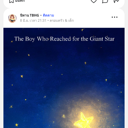
บันทึก
นิทาน TBHG
•
ติดตาม
8 มิ.ย. เวลา 21:31 • ครอบครัว & เด็ก