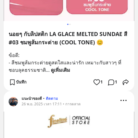
นอยๆ กับลิปสติก LA GLACE MELTED SUNDAE สี
#03 ชมพูส้มกระต่าย (COOL TONE) 😊
ข้อดี:
- สีชมพูส้มกระต่ายดูสดใสและน่ารัก เหมาะกับสาวๆ ที่
ชอบลุคธรรมชาติ
... 
ดูเพิ่มเติม
บันทึก
1
1
แนะนำของดี
•
ติดตาม
26 พ.ย. 2025 เวลา 17:11 • การตลาด