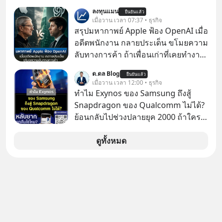
ถึง 91% ของธุรกิจที่พักทั้งหมด กลับโต
เงิน คุณวิยะดาจะได้เงินจริง หรือเป็น
ลงทุนแมน
เพียง 1.3% เท่านั้น เกิดอะไรขึ้นกับที่พัก
ยืนยันแล้ว
เรื่องจ้อจี้ หาคำตอบได้ที่ “ป้าเก๋าเล่ากล
เมื่อวาน เวลา 07:37 • ธุรกิจ
รายเล็ก ? อะไรคือข้อจำกัดที่ทำให้โต
โกง” EP4 ตอน “เขาบอกว่าจะได้เงิน
สรุปมหากาพย์ Apple ฟ้อง OpenAI เมื่อ
ไม่สุด และต้องปลดล็อกกฎเกณฑ์ไหน
คืน” #ป้าเก๋าเล่ากลโกง #แก้เกมกลโกง
อดีตพนักงาน กลายประเด็น ขโมยความ
เพื่อให้รายเล็กเติบโตได้มากกว่าที่เป็น
#อยู่อย่างยั่งยืน #Cybersecurity #เตือน
ลับทางการค้า ถ้าเพื่อนเก่าที่เคยทำงาน
อยู่ ? Talk ลงทุนแมนชวนมาวิเคราะห์
ภัยออนไลน์
ด้วยกัน ทักมาขอให้เราช่วยหาไฟล์งาน
เรื่องนี้ กับคุณนรี สุเนต์ตา นายกสมาคม
ด.ดล Blog
ยืนยันแล้ว
เก่าที่เขาเคยทำไว้ ตอนยังอยู่บริษัท
เมื่อวาน เวลา 12:00 • ธุรกิจ
โฮสเทลและที่พักขนาดเล็ก
เดียวกัน
ทำไม Exynos ของ Samsung ถึงสู้
(ประเทศไทย)
Snapdragon ของ Qualcomm ไม่ได้?
ย้อนกลับไปช่วงปลายยุค 2000 ถ้าใคร
ยังจำกันได้ตอนนั้นเรียกได้ว่าตลาดมือ
ถือกำลังเดือดจัดทีเดียวนะครับ
ดูทั้งหมด