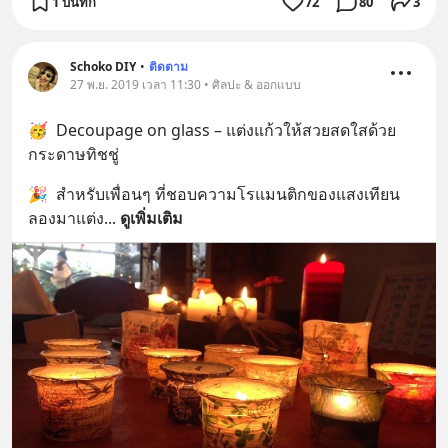
1 บันทึก
72
80
3
Schoko DIY
•
ติดตาม
27 พ.ย. 2019 เวลา 11:30 • ศิลปะ & ออกแบบ
🥳  Decoupage on glass – แต่งแก้วให้สวยสดใสด้วย
กระดาษทิชชู่
🎉  สำหรับเพื่อนๆ ที่ชอบความโรแมนติกของแสงเทียน 
ลองมาแต่ง
... 
ดูเพิ่มเติม