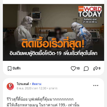
บันทึก
10
9
โปรแลนด์
•
ติดตาม
6 พ.ย. 2020 เวลา 12:30 • อาหาร
รีวิวสุกี้ตี๋น้อย บุฟเฟต์สุกี้คุ้มมากกกกกกกก
มีให้เลือกหลายเมนู ในราคาแค่ 199.- เท่านั้น