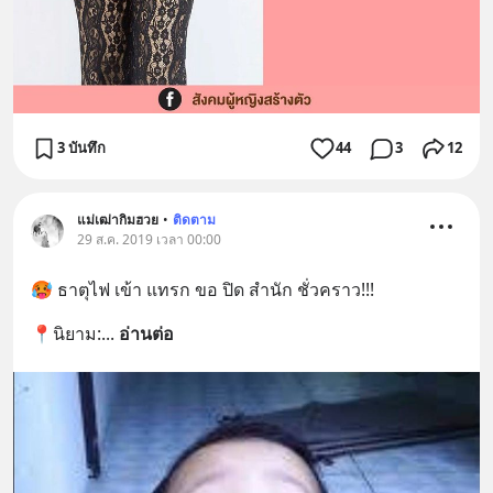
3 บันทึก
44
3
12
แม่เฒ่ากิมฮวย
•
ติดตาม
29 ส.ค. 2019 เวลา 00:00
🥵 ธาตุไฟ เข้า แทรก ขอ ปิด สำนัก ชั่วคราว!!!
📍นิยาม:
... 
อ่านต่อ