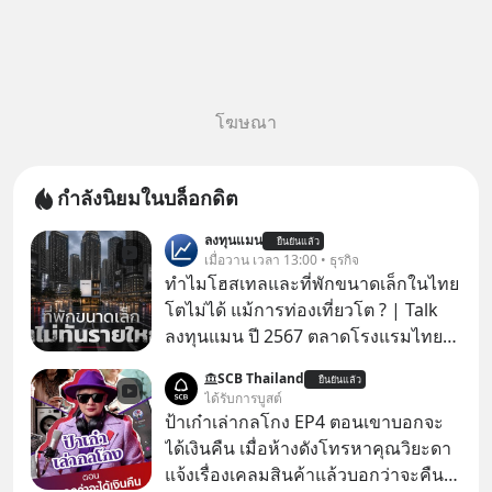
โฆษณา
กำลังนิยมในบล็อกดิต
ลงทุนแมน
ยืนยันแล้ว
เมื่อวาน เวลา 13:00 • ธุรกิจ
ทำไมโฮสเทลและที่พักขนาดเล็กในไทย
โตไม่ได้ แม้การท่องเที่ยวโต ? | Talk
ลงทุนแมน ปี 2567 ตลาดโรงแรมไทย
มูลค่ารวมเฉียด 4 แสนล้านบาท แต่รู้
SCB Thailand
ยืนยันแล้ว
หรือไม่ว่า รายได้กว่า 85% กระจุกอยู่กับ
ได้รับการบูสต์
ผู้ประกอบการรายใหญ่ และมีอัตราการ
ป้าเก๋าเล่ากลโกง EP4 ตอนเขาบอกจะ
เติบโตได้ถึง 16% ขณะที่ผู้ประกอบการ
ได้เงินคืน เมื่อห้างดังโทรหาคุณวิยะดา
โฮสเทลและที่พักขนาดเล็ก ซึ่งมีสัดส่วน
แจ้งเรื่องเคลมสินค้าแล้วบอกว่าจะคืน