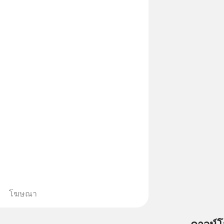
โฆษณา