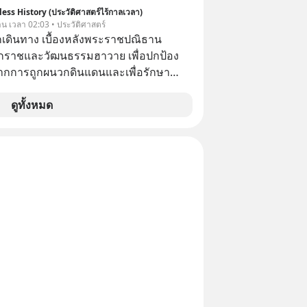
ึ่งพันเรื่อง
nToTheMoonPodcast
ess History (ประวัติศาสตร์ไร้กาลเวลา)
วาน เวลา 02:03 • ประวัติศาสตร์
ักเดินทาง เบื้องหลังพระราชปณิธาน
กราชและวัฒนธรรมฮาวาย เพื่อปกป้อง
กการถูกผนวกดินแดนและเพื่อรักษา
ฮาวายไว้ “พระเจ้าคาลาคาอัวแห่ง
alākaua)” พระมหากษัตริย์พระองค์
ดูทั้งหมด
ห่งราชอาณาจักรฮาวาย ได้เสด็จ
เนินเยือนรอบโลกในปีค.ศ.1881
4) โดยพระองค์ทรงสร้างสัมพันธไมตรีกับ
ปุ่น ทรงหารือเรื่องการค้าในทวีปเอเชีย
ราชดำเนินเยือนตะวันออกกลาง และเข้า
ันตะปาปา อีกทั้งยังทรงเป็นพระมหา
ระองค์แรกที่เสด็จฯ รอบโลก