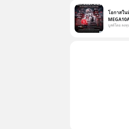
โอกาสในหุ
MEGA10AIC
บูสต์โดย ลงท
กองทุน.. 
พิเศษ ช่วง 3 - 19 ส.ค. 69 มีโปรโมชัน ลด
50% ค่าธร
ไป ฟรีค่า