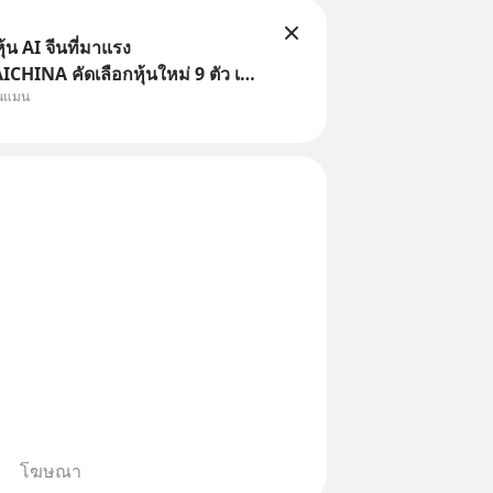
้น AI จีนที่มาแรง
HINA คัดเลือกหุ้นใหม่ 9 ตัว เข้า
ุนแมน
ครอบคลุมทั้งซัปพลายเชน AI จีน
รมเนียมซื้อ | ยอด 2 ล้านบาทขึ้น
ธรร
โฆษณา