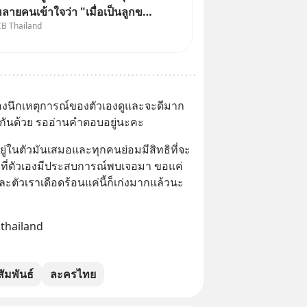
หลายคนเข้าใจว่า "เมื่อเป็นลูกของ
CB Thailand
่ ก็ย่อมเป็นบุตรชอบด้วย
องทั้งสองฝ่าย" แต่ในความเป็น
หมายไทยไม่ได้กำหนดไว้แบบนั้น
ลองนึกเหตุการณ์ของตัวเองดูและจะดีมาก
กันด้วย รออ่านคำตอบอยู่นะคะ
ยู่ในตัวมันเสมอและทุกคนย่อมมีสิทธิที่จะ
ี่ตัวเองมีประสบการณ์พบเจอมา ขอแค่
ละตัวเราเดือดร้อนแค่นี้ก็เก่งมากแล้วนะ
thailand
ัมพันธ์
ละครไทย