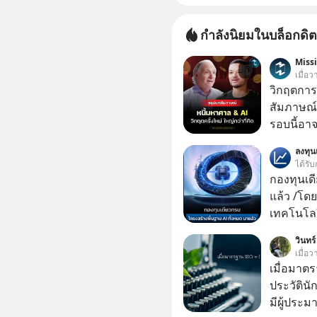
กำลังนิยมในบล็อกดิต
Miss
เมื่อ
วิกฤตการเ
สัมภาษณ์
รอบนี้อาจ
Dalio ชา
ลงทุ
ต่อหลายค
ได้รับ
ลูกใหม่ที่
กองทุนเด
มหาศาล" ผ
แล้ว /โดย
กำลังแห่ไล่ร
เทคโนโลย
ประวัติศ
เคลื่อนห
วินทร์
กำลังจะเ
ชีวิตของผ
เมื่อว
รับมืออย่
เมื่อมาต
เจาะลึกบ
ประวัตินัก
กันได้ใน EP. นี้ #RayDalio #สรุ
มีผู้ประม
การลงทุ