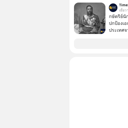
มากกว่าหน
#Missio
Timel
เมื่อ
กษัตริย์น
ปกป้องเอ
ประเทศจา
วัฒนธรรม
ฮาวาย (K
สุดท้ายแ
พระราชดำ
(พ.ศ.242
ประเทศญี่
เสด็จพระ
เฝ้าพระส
กษัตริย์พ