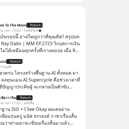
ion To The Moon
ยืนยันแล้ว
วาน เวลา 15:02 • ไลฟ์สไตล์
งินรอบนี้ อาจใหญ่กว่าที่คุณคิด? สรุปบท
 Ray Dalio | MM EP.2723 วิกฤตการเงิน
ไม่ได้เหมือนทุกครั้งที่เราเคยเจอ เมื่อ Ray
ยผู้เคยทำนายวิกฤตเศรษฐกิจมาแล้วหลาย
นแมน
ยืนยันแล้ว
รั้ง ออกมาส่งสัญญาณเตือนระเบิดเวลา
การบูสต์
กำลังก่อตัวขึ้น จาก "ระเบิดหนี้สิน
ียวครบ โครงสร้างพื้นฐาน AI ทั้งหมด มา
สานเข้ากับ "ฟองสบู่กระแส AI" ที่ผู้คน
 ลงทุนแมน AI Supercycle คือช่วงเวลาที่
าคาอย่างบ้าคลั่ง บทเรียนจาก
ีปัญญาประดิษฐ์ จะกลายเป็นตัวขับ
าสตร์ 500 ปี บอกอะไรเรา? ระเบียบโลก
ลัก ของการเติบโตทางเศรษฐกิจ และวิถี
 เลียววาริณ
ปลี่ยนมือไปในทิศทางไหน? และเราควร
ยืนยันแล้ว
ู้คนอย่างยาวนานต่อจากนี้
าน เวลา 11:02 • หนังสือ
างไรก่อนที่ทุกอย่างจะสายเกินไป? ร่วม
ราฐาน ISO = I See Okay ผมเคยอ่าน
ทวิเคราะห์และข้อคิดการเงินฉบับ Dalio
เขียนรุ่นครู มนัส จรรยงค์ ราชาเรื่องสั้น
ปบทเรียน #การเงิน
าณว่าท่านน่าจะเขียนเรื่องสั้นมาแล้ว
น #MissionToTheMoon