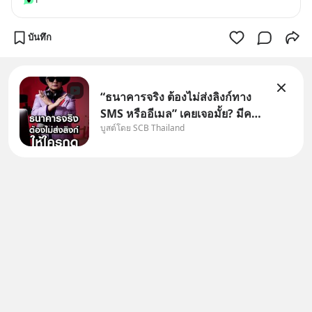
บันทึก
“ธนาคารจริง ต้องไม่ส่งลิงก์ทาง
SMS หรืออีเมล” เคยเจอมั้ย? มีคน
บูสต์โดย SCB Thailand
อ้างว่าโทรจากธนาคาร บอกว่า
บัญชีมีปัญหา แล้วให้กดลิงก์โน่นนี่
หรือสแกนคิวอาร์โค้ดทันที มาฟัง
“ป้าเก๋าเล่ากลโกง” เพื่อรู้ทันมุก
หลอกลวงในคราบ