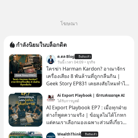
โฆษณา
กำลังนิยมในบล็อกดิต
ด.ดล Blog
ยืนยันแล้ว
วันนี้ เวลา 04:09 • ธุรกิจ
ใครฆ่า Harman Kardon? อาณาจักร
เครื่องเสียง 8 พันล้านที่ถูกกลืนกิน |
Geek Story EP831 เคยสงสัยไหมทำไม
หูฟัง AKG ถึงกลายเป็นแค่ของแถมใน
Ai Export Playbook | นักรบส่งออกยุค AI
กล่องมือถือ? หรือลำโพง JBL ถึงวางขาย
ได้รับการบูสต์
เกลื่อนตามห้างทั่วไป? ทั้งที่จริง ๆ แล้ว
AI Export Playbook EP7 : เมื่อทุกฝ่าย
ชื่อเหล่านี้คือ “ตำนาน” ระดับเทพที่นัก
ต่างก็พูดความจริง | ข้อมูลไม่ได้โกหก
เล่นเครื่องเสียงยุคก่อนยอมจ่ายเงินหลัก
แต่คนเราเลือกมองเฉพาะส่วนที่เกี่ยวกับ
แสนเพื่อครอบครอง แต่เบื้องหลังความ
ตัวเองเสมอ
WealthThink
แมสนี้ มีโศกนาฏกรรมของโลกธุรกิจ
ยืนยันแล้ว