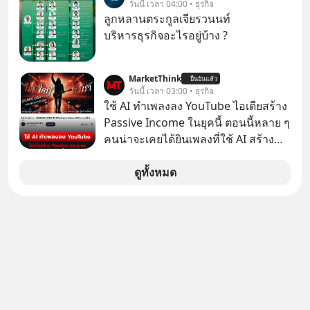
วันนี้ เวลา 04:00 • ธุรกิจ
ซ่อนอยู่ อาณาจักรเครื่องเสียงที่ยิ่งใหญ่
ลูกหลานตระกูลเจียรวนนท์
ที่สุดบนโลก ถูกกว้านซื้อไปด้วยมูลค่า 8
บริหารธุรกิจอะไรอยู่บ้าง ?
พันล้านดอลลาร์โดย Samsung และสิ่ง
ที่เจ็บปวดที่สุดคือ ยักษ์ใหญ่จาก
เกาหลีใต้ไม่ได้ซื้อเพราะหลงใหลใน
MarketThink
ยืนยันแล้ว
วันนี้ เวลา 03:00 • ธุรกิจ
เสียงเพลง แต่ซื้อเพื่อเป็นทางลัดเอา
ใช้ AI ทำเพลงลง YouTube ไอเดียสร้าง
เทคโนโลยีไปใส่ในหน้าปัดรถยนต์
Passive Income ในยุคนี้ ตอนนี้หลาย ๆ
อัจฉริยะ จากจุดสูงสุดของศิลปะแห่ง
คนน่าจะเคยได้ยินเพลงที่ใช้ AI สร้าง
เสียงดนตรี ทำไมถึงจบลงด้วยการเป็น
ผ่านหูกันมาบ้าง เช่น เพลง “ไม่มีใคร
แค่บรรทัดหนึ่งในบัญชีทรัพย์สินของ
รู้ตัวเรา” จากช่องชื่อว่า UNHEARD
ดูทั้งหมด
บริษัทอื่น เลือกฟังกันได้เลยนะครับ อย่า
MUSIC ที่ตอนนี้มียอดรับชมกว่า 26
ลืมกด Follow ติดตาม PodCast ช่อง
ล้านครั้งแล้ว
Geek Forever’s Podcast ของผมกัน
ด้วยนะครับ 🎧 ฟังผ่าน Spotify :
https://tinyurl.com/mr39sd7c 🎧 ฟัง
ผ่าน Apple Podcast :
https://bit.ly/4yVPIpg 🎧 ฟังผ่าน
Podbean : https://bit.ly/4hr2jL3 🎧
ฟังผ่าน Youtube :