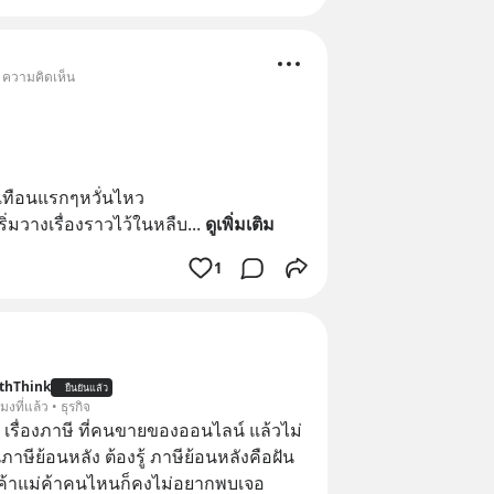
• ความคิดเห็น
ะเทือนแรกๆหวั่นไหว
ิ่มวางเรื่องราวไว้ในหลืบ
... 
ดูเพิ่มเติม
1
thThink
ยืนยันแล้ว
โมงที่แล้ว • ธุรกิจ
อ เรื่องภาษี ที่คนขายของออนไลน์ แล้วไม่
ษีย้อนหลัง ต้องรู้ ภาษีย้อนหลังคือฝัน
พ่อค้าแม่ค้าคนไหนก็คงไม่อยากพบเจอ