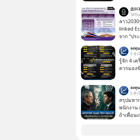
SC
ได้รับ
ลาว2030จ
linked E
จาก “ประ
โลจิสติกส
ลงทุ
5 ชั่ว
รู้จัก 4 เ
ควรมองข
ลงทุ
5 ชั่ว
สรุปมหาก
พนักงาน 
ถ้าเพื่อน
ช่วยหาไฟล
เดียวกัน