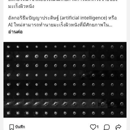
มะเร็งผิวหนัง
อัลกอริธึมปัญญาประดิษฐ์ (artificial intelligence) หรือ 
AI ใหม่สามารถทำนายมะเร็งผิวหนังที่มีศักยภาพใน
... 
อ่านต่อ
บันทึก
1