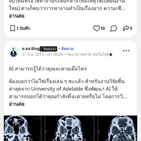
จบใหม่หรือวัยทำงานระดับกลาง (ที่มีเหตุให้เปลี่ยนงาน
ใหม่) ต่างก็พบว่าการหางานทำเป็นเรื่องยาก ความเชื
... 
อ่านต่อ
1 บันทึก
10
5
ด.ดล Blog
•
ติดตาม
ยืนยันแล้ว
27 มิ.ย. 2019 เวลา 00:09 • วิทยาศาสตร์ & เทคโนโลยี
AI สามารถรู้ได้ว่าคุณจะตายเมื่อไหร่
ต้องบอกว่าไม่ใช่เรื่องเล่น ๆ ซะแล้ว สำหรับงานวิจัยชิ้น
ล่าสุดจาก University of Adelaide ซึ่งพัฒนา AI ให้
สามารถบอกได้ว่าคุณกำลังที่จะตายหรือไม่ โดยการวิ
... 
อ่านต่อ