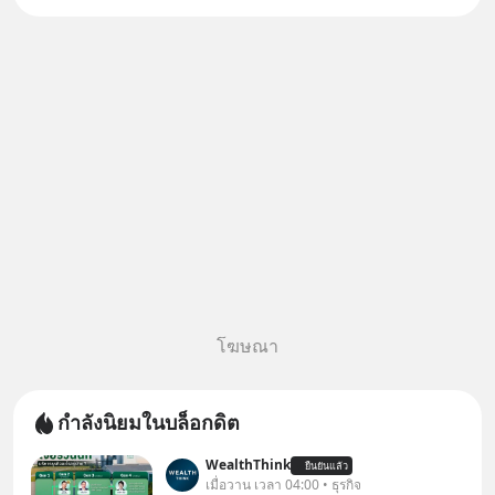
บอกว่าจะคืนเงิน คุณวิยะดาจะได้
เงินจริง หรือเป็นเรื่องจ้อจี้ หาคำ
ตอบได้ที่ “ป้าเก๋าเล่ากลโกง” EP4
ตอน “เขา
โฆษณา
กำลังนิยมในบล็อกดิต
WealthThink
ยืนยันแล้ว
เมื่อวาน เวลา 04:00 • ธุรกิจ