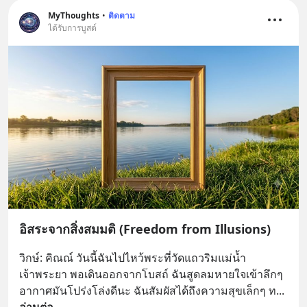
MyThoughts
•
ติดตาม
ได้รับการบูสต์
อิสระจากสิ่งสมมติ (Freedom from Illusions)
วิกษ์: คิณณ์ วันนี้ฉันไปไหว้พระที่วัดแถวริมแม่น้ำ
เจ้าพระยา พอเดินออกจากโบสถ์ ฉันสูดลมหายใจเข้าลึกๆ 
อากาศมันโปร่งโล่งดีนะ ฉันสัมผัสได้ถึงความสุขเล็กๆ ท
... 
อ่านต่อ