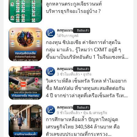
ลูกหลานตระกูลเจียรวนนท์
บริหารธุรกิจอะไรอยู่บ้าง ?
ลงทุนแมน
ยืนยันแล้ว
ได้รับการบูสต์
กองทุน ชิปเอเชีย ค่าจัดการต่ำสุดใน
กลุ่ม มาแล้ว.. รู้ไหมว่า CXMT อยู่ดี ๆ
ขึ้นมาเป็นบริษัทอันดับ 1 ในจีนแซงหน้า
Tencent ขณะเดียวกัน TSMC เป็น
ลงทุนแมน
ยืนยันแล้ว
บริษัทอันดับ 1 ในไต้หวันมานานแล้ว
3 ชั่วโมงที่แล้ว • ธุรกิจ
วิเคราะห์ดีล เซ็นทรัล รีเทล ทำไมอยาก
ซื้อ MaxValu ที่ขาดทุนสะสมติดต่อกัน
4 ปี จากข่าวล่าสุดที่เครือเซ็นทรัล รีเทล
หรือ CRC เจ้าของ Tops ประกาศซื้อซู
ลงทุนแมน
ยืนยันแล้ว
เปอร์มาร์เก็ต MaxValu ในประเทศไทย
9 ชั่วโมงที่แล้ว • หุ้น & เศรษฐกิจ
ที่มีอยู่ทั้งหมด 30 สาขา และจะเปลี่ยน
การศึกษาเหลื่อมล้ำ ปัญหาใหญ่ฉุด
MaxValu เป็นแบรนด์ Tops ทั้งหมด
เศรษฐกิจไทย 340,584 ล้านบาท คือ
ตัวเลขงบประมาณที่กระทรวง