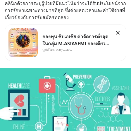
คลินิกด้วยการระบุผู้ป่วยที่มีแนวโน้มว่าจะได้รับประโยชน์จาก
การรักษาเฉพาะทางมากที่สุด ซึ่งช่วยลดเวลาและค่าใช้จ่ายที่
เกี่ยวข้องกับการรับสมัครทดลอง
กองทุน ชิปเอเชีย ค่าจัดการต่ำสุด
ในกลุ่ม M-ASIASEMI กองเดียว
บูสต์โดย ลงทุนแมน
ครบ มีทั้ง CXMT จากจีน TSMC
จากไต้หวัน SK Hynix จาก
เกาหลีใต้ Kioxia จากญี่ปุ่น