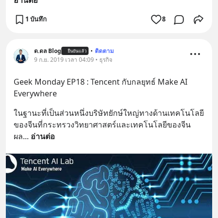
1 บันทึก
8
ด.ดล Blog
•
ติดตาม
ยืนยันแล้ว
9 ก.ย. 2019 เวลา 04:09 • ธุรกิจ
Geek Monday EP18 : Tencent กับกลยุทธ์ Make AI 
Everywhere
ในฐานะที่เป็นส่วนหนึ่งบริษัทยักษ์ใหญ่ทางด้านเทคโนโลยี
ของจีนที่กระทรวงวิทยาศาสตร์และเทคโนโลยีของจีน
ผล
... 
อ่านต่อ