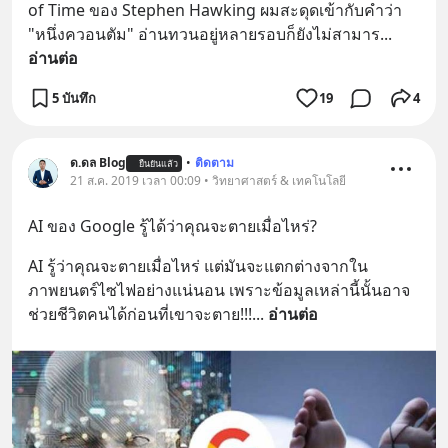
of Time ของ Stephen Hawking ผมสะดุดเข้ากับคำว่า 
"หนึ่งควอนตัม" อ่านทวนอยู่หลายรอบก็ยังไม่สามาร
... 
อ่านต่อ
5 บันทึก
19
4
ด.ดล Blog
•
ติดตาม
ยืนยันแล้ว
21 ส.ค. 2019 เวลา 00:09 • วิทยาศาสตร์ & เทคโนโลยี
AI ของ Google รู้ได้ว่าคุณจะตายเมื่อไหร่?
AI รู้ว่าคุณจะตายเมื่อไหร่ แต่มันจะแตกต่างจากใน
ภาพยนตร์ไซไฟอย่างแน่นอน เพราะข้อมูลเหล่านี้นั้นอาจ
ช่วยชีวิตคนได้ก่อนที่เขาจะตาย!!!
... 
อ่านต่อ