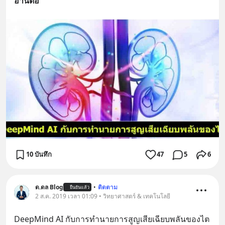
อ่านต่อ
10 บันทึก
47
5
6
ด.ดล Blog
•
ติดตาม
ยืนยันแล้ว
2 ส.ค. 2019 เวลา 01:09 • วิทยาศาสตร์ & เทคโนโลยี
DeepMind AI กับการทำนายการสูญเสียเฉียบพลันของไต