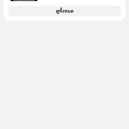
ศึกษาธิการ ได้รับจัดสรรในงบประมาณ
รายจ่ายประจำปี 2568 ซึ่งมากที่สุดเป็น
ดูทั้งหมด
อันดับ 2 รองจากกระทรวงการคลัง