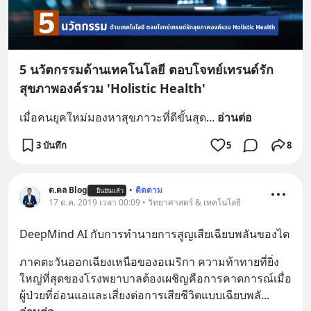
5 นวัตกรรมด้านเทคโนโลยี ตอบโจทย์เทรนด์รัก
สุขภาพองค์รวม 'Holistic Health'
เมื่อคนยุคใหม่มองหาสุขภาวะที่ดีขั้นสุด
... 
อ่านต่อ
3 บันทึก
5
8
ด.ดล Blog
•
ติดตาม
ยืนยันแล้ว
17 ต.ค. 2019 เวลา 00:09 • วิทยาศาสตร์ & เทคโนโลยี
DeepMind AI กับการทำนายการสูญเสียเฉียบพลันของไต
ภาคตะวันออกเฉียงเหนือของอเมริกา ความท้าทายที่ยิ่ง
ใหญ่ที่สุดของโรงพยาบาลต้องเผชิญคือการคาดการณ์เมื่อ
ผู้ป่วยที่อ่อนแอและเสี่ยงต่อการเสียชีวิตแบบเฉียบพลั
... 