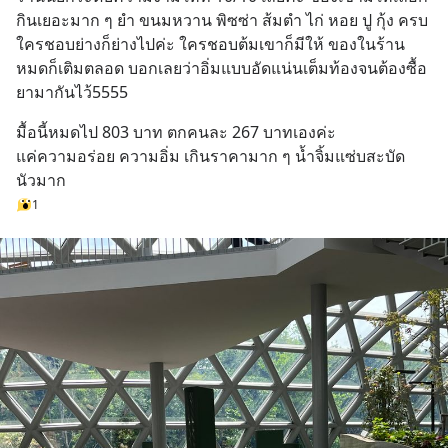
กินเยอะมาก ๆ ยำ ขนมหวาน พิซซ่า ส้มตำ ไก่ หอย ปู กุ้ง ครบ 
ใครชอบย่างก็ย่างไปค่ะ ใครชอบต้มเขาก็มีให้ ของในร้าน
หมดก็เติมตลอด บอกเลยว่าอิ่มแบบอัดแน่นเต็มท้องจนต้องซื้อ
ยามากันไว้5555
มื้อนี้หมดไป 803 บาท ตกคนละ 267 บาทเองค่ะ
แค่ความอร่อย ความอิ่ม เกินราคามาก ๆ น้ำจิ้มแซ่บสะบัด
นัวมาก
1