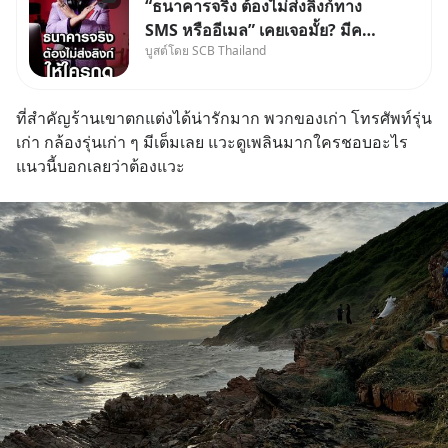
“ธนาคารจริง ต้องไม่ส่งลิงก์ทาง
SMS หรืออีเมล” เคยเจอมั้ย? มีคน
บูสต์โดย SCB Thailand
อ้างว่าโทรจากธนาคาร บอกว่า
บัญชีมีปัญหา แล้วให้กดลิงก์โน่นนี่
หรือสแกนคิวอาร์โค้ดทันที มาฟัง
ที่สำคัญร้านเขาตกแต่งได้น่ารักมาก พวกของเก่า โทรศัพท์รุ่น
“ป้าเก๋าเล่ากลโกง” เพื่อรู้ทันมุก
เก่า กล้องรุ่นเก่า ๆ มีเต็มเลย แวะดูเพลินมากใครชอบอะไร
หลอกลวงในคราบ
แนวนี้บอกเลยว่าต้องแวะ