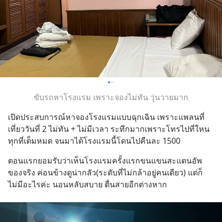
ขับรถหาโรงแรม เพราะจองไม่ทัน วุ่นวายมาก
เปิดประสบการณ์หาจองโรงแรมแบบฉุกเฉิน เพราะแพลนที่
เที่ยววันที่ 2 ไม่ทัน + ไม่มีเวลา ระทึกมากเพราะโทรไปที่ใหน 
ทุกที่เต็มหมด จนมาได้โรงแรมนี้โดนไปคืนละ 1500
ตอนแรกยอมรับว่าเห็นโรงแรมครั้งแรกขนแขนสะแตนอัพ
ของจริง ค่อนข้างดูน่ากลัว(ระดับที่ไม่กล้าอยู่คนเดียว) แต่ก็
ไม่มีอะไรค่ะ นอนหลับสบาย ตื่นสายอีกต่างหาก