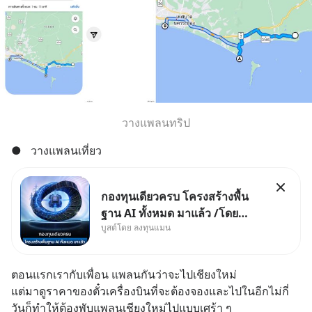
วางแพลนทริป
●
วางแพลนเที่ยว
กองทุนเดียวครบ โครงสร้างพื้น
ฐาน AI ทั้งหมด มาแล้ว /โดย
บูสต์โดย ลงทุนแมน
ลงทุนแมน AI Supercycle คือ
ช่วงเวลาที่เทคโนโลยีปัญญา
ประดิษฐ์ จะกลายเป็นตัวขับเคลื่อน
ตอนแรกเรากับเพื่อน แพลนกันว่าจะไปเชียงใหม่
หลัก ของการเติบโตทางเศรษฐกิจ
แต่มาดูราคาของตั๋วเครื่องบินที่จะต้องจองและไปในอีกไม่กี่
และวิถีชีวิตของผู้คนอย่างยาวนา
วันก็ทำให้ต้องพับแพลนเชียงใหม่ไปแบบเศร้า ๆ 