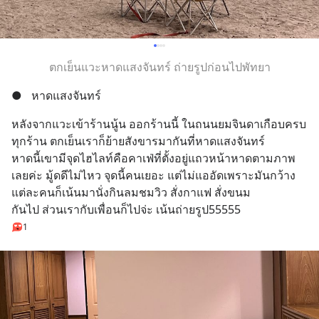
ตกเย็นแวะหาดแสงจันทร์ ถ่ายรูปก่อนไปพัทยา
●
หาดแสงจันทร์
หลังจากแวะเข้าร้านนู้น ออกร้านนี้ ในถนนยมจินดาเกือบครบ
ทุกร้าน ตกเย็นเราก็ย้ายสังขารมากันที่หาดแสงจันทร์
หาดนี้เขามีจุดไฮไลท์คือคาเฟ่ที่ตั้งอยู่แถวหน้าหาดตามภาพ
เลยค่ะ มู้ดดีไม่ไหว จุดนี้คนเยอะ แต่ไม่แออัดเพราะมันกว้าง 
แต่ละคนก็เน้นมานั่งกินลมชมวิว สั่งกาแฟ สั่งขนม
กันไป ส่วนเรากับเพื่อนก็ไปจ่ะ เน้นถ่ายรูป55555
1