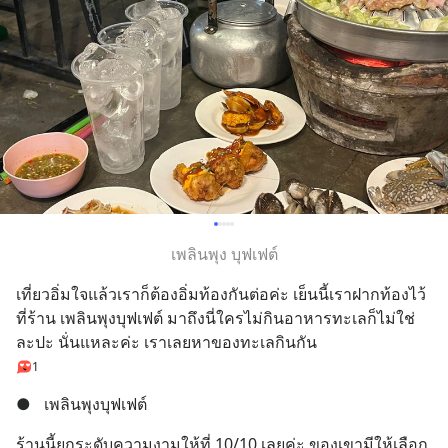
เพลินพุง บุฟเฟต์
เที่ยวอิ่มใจแล้วเราก็ต้องอิ่มท้องกันต่อค่ะ เย็นนี้เราฝากท้องไว้
ที่ร้าน เพลินพุงบุฟเฟต์ มาถึงนี่ใครไม่กินอาหารทะเลก็ไม่ใช่
ละปะ นั่นแหละค่ะ เราเลยหาของทะเลกินกัน
1
●
เพลินพุงบุฟเฟต์
ร้านนี้ยกระดับความงามให้ที่ 10/10 เลยค่ะ ของเขามีให้เลือก