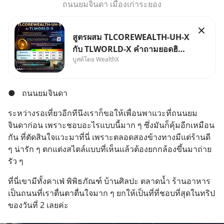
ถนนยมจินดา เมืองเก่าระยอง
สูตรผสม TLCOREWEALTH-UH-X
กับ TLWORLD-X คำถามยอดฮิตที่
บูสต์โดย WealthX
คนใช้ WealthX ถามเข้ามา
●
ถนนยมจินดา
ระหว่างรอเที่ยวอีกทีนึงเราก็ขอให้เพื่อนพาแวะที่ถนนยม
จินดาก่อน เพราะชอบอะไรแบบนี้มาก ๆ ซึ่งมันก็คุ้มอีกเหมือน
กัน ที่ตัดสินใจแวะมาที่นี่ เพราะตลอดสองข้างทางมีแต่ร้านดี 
ๆ น่ารัก ๆ ตกแต่งสไตล์แบบที่เห็นแล้วต้องยกกล้องขึ้นมาถ่าย
รัว ๆ
ที่นี่เขามีทั้งคาเฟ่ พิพิธภัณฑ์ บ้านศิลปะ ตลาดน้ำ ร้านอาหาร 
เป็นถนนที่เราตื่นตาตื่นใจมาก ๆ ยกให้เป็นที่ที่ชอบที่สุดในทริป
ของวันที่ 2 เลยค่ะ