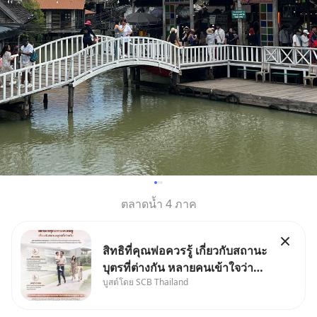
ตลาดน้ำ 4 ภาค
สิทธิที่คุณพ่อควรรู้ เกี่ยวกับสถานะ
บุตรที่ต่างกัน หลายคนเข้าใจว่า
บูสต์โดย SCB Thailand
"เมื่อเป็นลูกของพ่อและแม่ ก็ย่อม
เป็นบุตรชอบด้วยกฎหมายของทั้ง