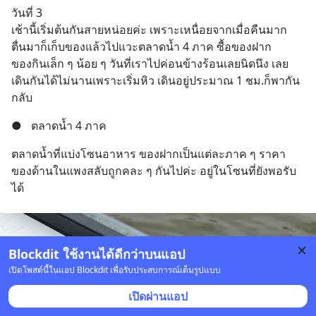
สองฝ่าย" แต่ในความเป็นจริง
วันที่ 3
กฎหมายไทยไม่ได้กำหนดไว้แบบ
เช้านี้เริ่มต้นกันสายหน่อยค่ะ เพราะเหนื่อยจากเมื่อคืนมาก 
นั้น
ตื่นมาก็เก็บของแล้วไปแวะตลาดน้ำ 4 ภาค ซื้อของฝาก
ของกินเล็ก ๆ น้อย ๆ วันที่เราไปค่อนข้างร้อนเลยนิดนึง เลย
เดินกันได้ไม่นานเพราะเริ่มหิว เดินอยู่ประมาณ 1 ชม.ก็พากัน
กลับ
●
ตลาดน้ำ 4 ภาค
ตลาดน้ำที่แบ่งโซนอาหาร ของฝากเป็นแต่ละภาค ๆ ราคา
ของด้านในแพงสลับถูกคละ ๆ กันไปค่ะ อยู่ในโซนที่ยังพอรับ
ได้
Blockdit ใช้งานได้ดีกว่าบนแอป
เปิดโพสต์นี้ในแอป Blockdit เพื่อรับประสบการณ์เต็มรูปแบบ
เปิดผ่านแอป
60 บันทึก
60
10
100