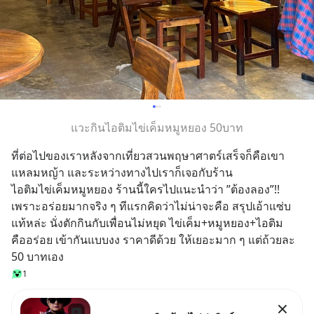
แวะกินไอติมไข่เค็มหมูหยอง 50บาท
ที่ต่อไปของเราหลังจากเที่ยวสวนพฤษาศาตร์เสร็จก็คือเขา
แหลมหญ้า และระหว่างทางไปเราก็เจอกับร้าน
ไอติมไข่เค็มหมูหยอง ร้านนี้ใครไปแนะนำว่า ”ต้องลอง”!!
เพราะอร่อยมากจริง ๆ ทีแรกคิดว่าไม่น่าจะคือ สรุปเอ้าแซ่บ
แท้หล่ะ นั่งตักกินกับเพื่อนไม่หยุด ไข่เค็ม+หมูหยอง+ไอติม
คืออร่อย เข้ากันแบบงง ราคาดีด้วย ให้เยอะมาก ๆ แต่ถ้วยละ 
50 บาทเอง
1