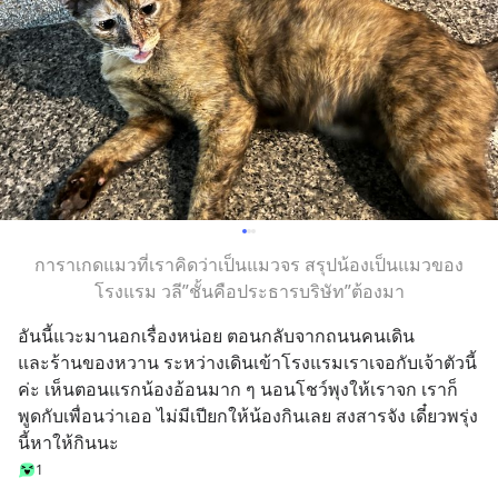
การาเกดแมวที่เราคิดว่าเป็นแมวจร สรุปน้องเป็นแมวของ
โรงแรม วลี”ชั้นคือประธารบริษัท”ต้องมา
อันนี้แวะมานอกเรื่องหน่อย ตอนกลับจากถนนคนเดิน 
และร้านของหวาน ระหว่างเดินเข้าโรงแรมเราเจอกับเจ้าตัวนี้
ค่ะ เห็นตอนแรกน้องอ้อนมาก ๆ นอนโชว์พุงให้เราจก เราก็
พูดกับเพื่อนว่าเออ ไม่มีเปียกให้น้องกินเลย สงสารจัง เดี๋ยวพรุ่ง
นี้หาให้กินนะ
1