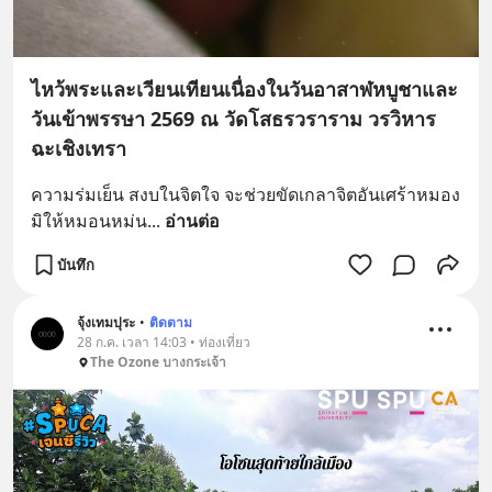
ไหว้พระและเวียนเทียนเนื่องในวันอาสาฬหบูชาและ
วันเข้าพรรษา 2569 ณ วัดโสธรวราราม วรวิหาร
ฉะเชิงเทรา
ความร่มเย็น สงบในจิตใจ จะช่วยขัดเกลาจิตอันเศร้าหมอง
มิให้หมอนหม่น
... 
อ่านต่อ
บันทึก
จุ้งเทมปุระ
•
ติดตาม
28 ก.ค. เวลา 14:03 • ท่องเที่ยว
The Ozone บางกระเจ้า