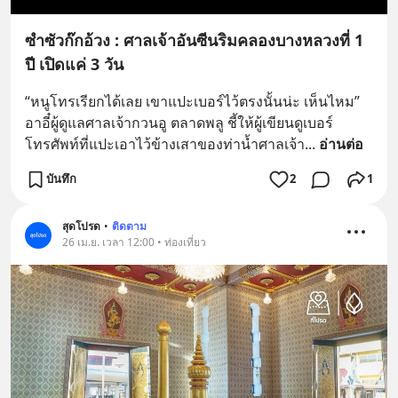
ซำซัวก๊กอ้วง : ศาลเจ้าอันซีนริมคลองบางหลวงที่ 1
ปี เปิดแค่ 3 วัน
“หนูโทรเรียกได้เลย เขาแปะเบอร์ไว้ตรงนั้นน่ะ เห็นไหม” 
อาอี๋ผู้ดูแลศาลเจ้ากวนอู ตลาดพลู ชี้ให้ผู้เขียนดูเบอร์
โทรศัพท์ที่แปะเอาไว้ข้างเสาของท่าน้ำศาลเจ้า
... 
อ่านต่อ
บันทึก
2
1
สุดโปรด
•
ติดตาม
26 เม.ย. เวลา 12:00 • ท่องเที่ยว