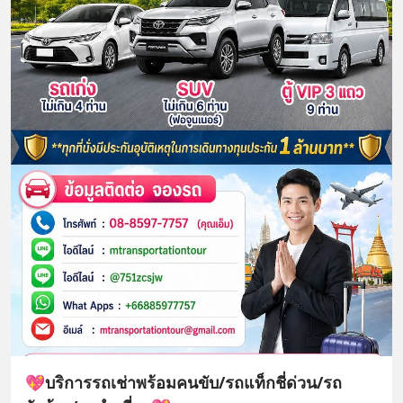
💖บริการรถเช่าพร้อมคนขับ/รถแท็กชี่ด่วน/รถ