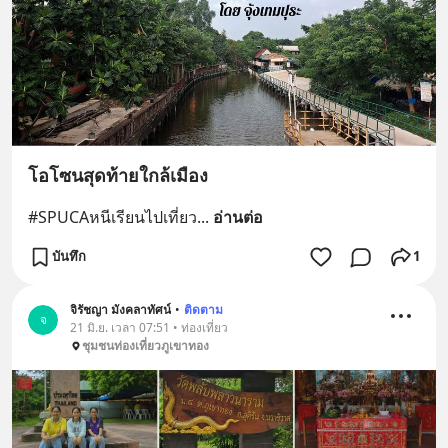
โอโซนสุดท้ายใกล้เมือง
#SPUCAหนีเรียนไปเที่ยว
... 
อ่านต่อ
บันทึก
1
จิรัชญา มังคลาทัศน์
•
ติดตาม
จ
21 มิ.ย. เวลา 07:51 • ท่องเที่ยว
ชุมชนท่องเที่ยวภูเขาทอง