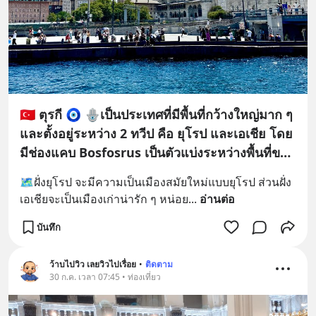
🇹🇷 ตุรกี 🧿 🪬เป็นประเทศที่มีพื้นที่กว้างใหญ่มาก ๆ
และตั้งอยู่ระหว่าง 2 ทวีป คือ ยุโรป และเอเชีย โดย
มีช่องแคบ Bosfosrus เป็นตัวแบ่งระหว่างพื้นที่ของ
2 ทวีป 🗾🛳️
🗺️ฝั่งยุโรป จะมีความเป็นเมืองสมัยใหม่แบบยุโรป ส่วนฝั่ง
เอเชียจะเป็นเมืองเก่าน่ารัก ๆ หน่อย
... 
อ่านต่อ
บันทึก
ว้าบไปวิว เลยวิวไปเรื่อย
•
ติดตาม
30 ก.ค. เวลา 07:45 • ท่องเที่ยว