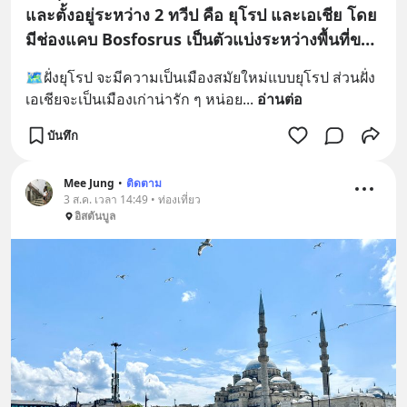
และตั้งอยู่ระหว่าง 2 ทวีป คือ ยุโรป และเอเชีย โดย
มีช่องแคบ Bosfosrus เป็นตัวแบ่งระหว่างพื้นที่ของ
2 ทวีป 🗾🛳️
🗺️ฝั่งยุโรป จะมีความเป็นเมืองสมัยใหม่แบบยุโรป ส่วนฝั่ง
เอเชียจะเป็นเมืองเก่าน่ารัก ๆ หน่อย
... 
อ่านต่อ
บันทึก
Mee Jung
•
ติดตาม
3 ส.ค. เวลา 14:49 • ท่องเที่ยว
อิสตันบูล