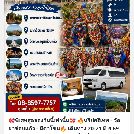
🎯พิเศษสุดจองวันนี้เท่านั้น🎯 🔥ทริปศรีเทพ - วัด
ผาซ่อนแก้ว - ผีตาโขน🔥 เดินทาง 20-21 มิ.ย.69