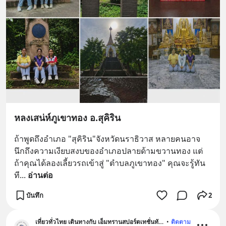
หลงเสน่ห์ภูเขาทอง อ.สุคิริน
ถ้าพูดถึงอำเภอ "สุคิริน"จังหวัดนราธิวาส หลายคนอาจ
นึกถึงความเงียบสงบของอำเภอปลายด้ามขวานทอง แต่
ถ้าคุณได้ลองเลี้ยวรถเข้าสู่ "ตำบลภูเขาทอง" คุณจะรู้ทัน
ที
... 
อ่านต่อ
บันทึก
2
เที่ยวทั่วไทย เดินทางกับ เอ็มทรานสปอร์ตเทชั่นทัวร์
•
ติดตาม