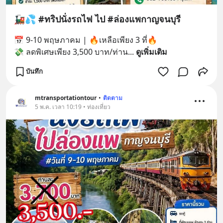
🚂💦 #ทริปนั่งรถไฟ ไป #ล่องแพกาญจนบุรี
📅 9-10 พฤษภาคม | 🔥เหลือเพียง 3 ที่🔥
💸 ลดพิเศษเพียง 3,500 บาท/ท่าน
... 
ดูเพิ่มเติม
บันทึก
mtransportationtour
•
ติดตาม
5 พ.ค. เวลา 10:19 • ท่องเที่ยว