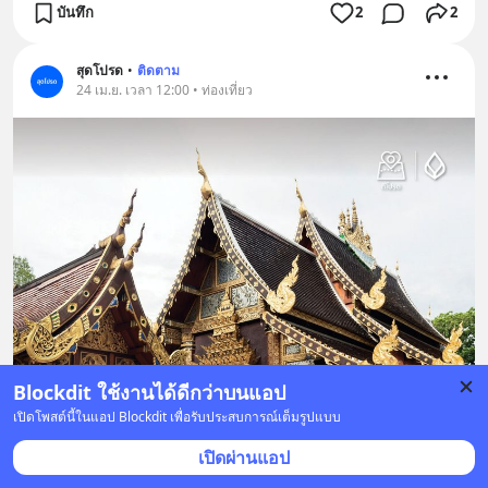
บันทึก
2
2
สุดโปรด
•
ติดตาม
24 เม.ย. เวลา 12:00 • ท่องเที่ยว
Blockdit ใช้งานได้ดีกว่าบนแอป
เปิดโพสต์นี้ในแอป Blockdit เพื่อรับประสบการณ์เต็มรูปแบบ
เปิดผ่านแอป