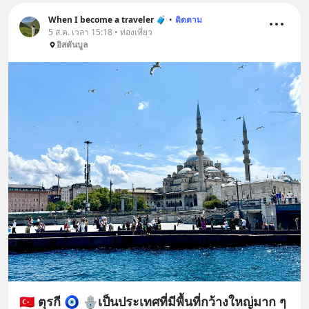
When I become a traveler 🧳
•
ติดตาม
5 ส.ค. เวลา 15:18 • ท่องเที่ยว
อิสตันบูล
🇹🇷 ตุรกี 🧿 🪬เป็นประเทศที่มีพื้นที่กว้างใหญ่มาก ๆ