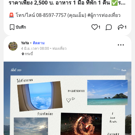
ราคาเพียง 2,500 บ. อาหาร 1 มื้อ ที่พัก 1 คืน ✅️️️รถ
ตู้ ว่าง : 6 ที่ ✅️️️ฟอจูนเนอร์ ว่าง : 5 ที่
🚨 โทร/ไลน์ 08-8597-7757 (คุณเอ็ม) #ผู้การท่องเที่ยว
บันทึก
1
1
YaYa
•
ติดตาม
4 มิ.ย. เวลา 08:00 • ท่องเที่ยว
กระบี่