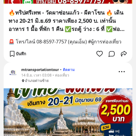
🔥ทริปศรีเทพ - วัดผาซ่อนแก้ว - ผีตาโขน 🔥 เดิน
ทาง 20-21 มิ.ย.69 ราคาเพียง 2,500 บ. เท่านั้น
อาหาร 1 มื้อ ที่พัก 1 คืน ✅️️️รถตู้ ว่าง : 6 ที่ ✅️️️ฟอจูน
เนอร์ ว่าง : 5 ที่
🚨 โทร/ไลน์ 08-8597-7757 (คุณเอ็ม) #ผู้การท่องเที่ยว
บันทึก
mtransportationtour
•
ติดตาม
14 มิ.ย. เวลา 03:08 • ท่องเที่ยว
อำเภอด่านซ้าย