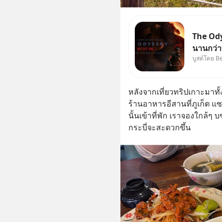
The Ody
นานกว่าท
บูสต์โดย B
บ้านจริ
264.1
หลังจากเที่ยวทริปเกาะมาทั
ร้านอาหารอีสานที่ภูเก็ต แซ
นั้นเข้าที่พัก เราจองใกล้ๆ
กระบี่จะสะดวกขึ้น