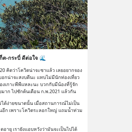
็ต-กระบี่ ดีต่อใจ 🌊
2020 คิดว่าโควิดน่าจะซาแล้ว เลยอยากจอง
นบอกน่าจะสงบดีนะ แทบไม่มีนักท่องเที่ยว
้องเกาะพีพีแหละนะ บวกกับมีน้องที่รู้จัก
่ายมาก ไปซักต้นเดือน ก.พ.2021 แล้วกัน
่ได้ง่ายขนาดนั้น เมื่อสถานการณ์ไม่เป็น
ลื่อนอีก เพราะโควิดระลอกใหญ่ แถมน้ำท่วม
หมดอายุ เรายังแอบหวังว่ามันจะเป็นไปได้