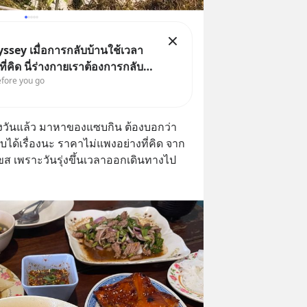
ssey เมื่อการกลับบ้านใช้เวลา
ี่คิด นี่ร่างกายเราต้องการกลับ
efore you go
งหรือ (SPOILED ALERT!!!) 🔥
้งวันแล้ว มาหาของแซบกิน ต้องบอกว่า 
บได้เรื่องนะ ราคาไม่แพงอย่างที่คิด จาก
 บขส เพราะวันรุ่งขึ้นเวลาออกเดินทางไป