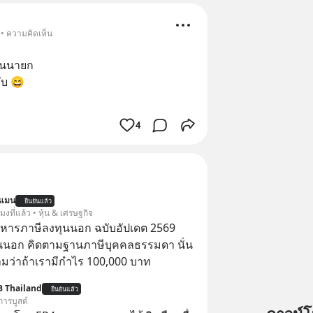
 • ความคิดเห็น
ป็นนายก 
ับ 😄
4
นแมน
ยืนยันแล้ว
โมงที่แล้ว • หุ้น & เศรษฐกิจ
บริหารภาษีลงทุนนอก ฉบับอัปเดต 2569
นนอก คิดตามฐานภาษีบุคคลธรรมดา นั่น
ว่าถ้าเรามีกำไร 100,000 บาท
B Thailand
ยืนยันแล้ว
การบูสต์