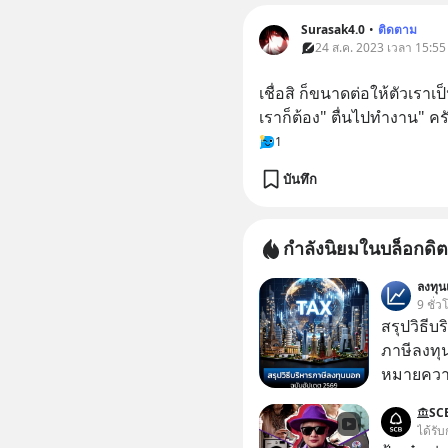
Surasak4.0
•
ติดตาม
24 ส.ค. 2023 เวลา 15:55
เชื่อสิ ก็ขนาดต่อให้ตัวเราเ
เราก็ต้อง" ตื่นไปทำงาน" คร
1
บันทึก
กำลังนิยมในบล็อกดิต
ลงทุ
9 ชั่ว
สรุปวิธี
ภาษีลงทุ
หมายความ
SC
ได้รับ