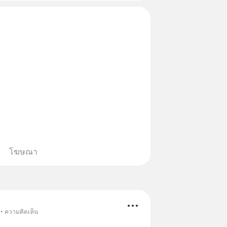
โฆษณา
 • ความคิดเห็น