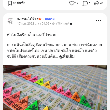
16 บันทึก
12
7
28
จะเล่าอะไรให้ฟัง🍁
•
ติดตาม
17 ก.พ. 2022 เวลา 01:02 • ประวัติศาสตร์
ทำไมถึงเรียกล็อตเตอรี่ว่าหวย
การพนันเป็นสิ่งคู่สังคมไทยมายาวนาน พบการพนันหลาย
ชนิดในประเทศไทย เช่น ปลากัด ชนไก่ แข่งม้า แทงถั่ว 
จับยี่กี เสี่ยงดวงกับหวยเป็นต้น
... 
ดูเพิ่มเติม