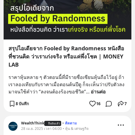
สรุปไอเดียจาก Fooled by Randomness หนังสือ
ที่ชวนคิด ว่าเราเก่งจริง หรือแค่พึ่งโชค | MONEY
LAB
ราคาหุ้นหลาย ๆ ตัวตอนนี้ที่มีรายชื่อเซียนหุ้นถือไว้อยู่ ถ้า
เราลองเทียบกับราคาเมื่อตอนต้นปีดู ก็จะเห็นว่าปรับตัวลง
มาจนใช้คำว่า “ลงจนต้องร้องขอชีวิต”
... 
อ่านต่อ
8 บันทึก
16
7
WealthThink
•
ติดตาม
ยืนยันแล้ว
28 เม.ย. 2025 เวลา 04:00 • หุ้น & เศรษฐกิจ