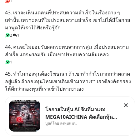
1
43. เราจะเห็นแต่คนที่ประสบความสำเร็จในเรื่องต่าง ๆ 
เท่านั้น เพราะคนที่ไม่ประสบความสำเร็จ เขาไม่ได้มีโอกาส
มาพูดให้เราได้ฟังหรือรู้จัก
2
1
44. คนจะไม่ยอมรับผลกระทบจากการสุ่ม เมื่อประสบความ
สำเร็จ แต่จะยอมรับ เมื่อเขาประสบความล้มเหลว
1
45. ทำไมกองทุนต้องโฆษณา ถ้าเขาทำกำไรมากกว่าตลาด
อยู่แล้ว ถ้ากองทุนไหนเขาเดินเข้ามาหาเรา เราต้องคัดกรอง
ให้ดีกว่ากองทุนที่เราเข้าไปหาเขาเอง
โอกาสในหุ้น AI จีนที่มาแรง
MEGA10AICHINA คัดเลือกหุ้น
บูสต์โดย ลงทุนแมน
ใหม่ 9 ตัว เข้ากองทุน.. ครอบคลุม
ทั้งซัปพลายเชน AI จีน พิเศษ ช่วง
3 - 19 ส.ค. 69 มีโปรโมชัน ลด