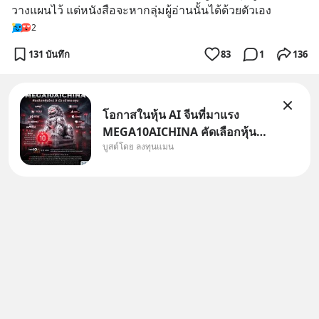
วางแผนไว้ แต่หนังสือจะหากลุ่มผู้อ่านนั้นได้ด้วยตัวเอง
2
131 บันทึก
83
1
136
โอกาสในหุ้น AI จีนที่มาแรง
MEGA10AICHINA คัดเลือกหุ้น
บูสต์โดย ลงทุนแมน
ใหม่ 9 ตัว เข้ากองทุน.. ครอบคลุม
ทั้งซัปพลายเชน AI จีน พิเศษ ช่วง
3 - 19 ส.ค. 69 มีโปรโมชัน ลด
50% ค่าธรรมเนียมซื้อ | ยอด 2
ล้านบาทขึ้นไป ฟรีค่าธรร