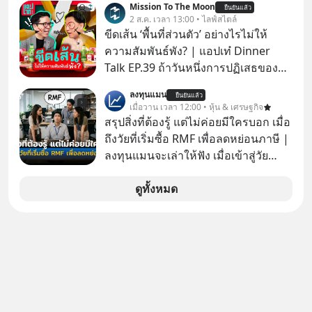
Mission To The Moon
ยืนยันแล้ว
2 ส.ค. เวลา 13:00 • ไลฟ์สไตล์
ขีดเส้น ‘พื้นที่ส่วนตัว’ อย่างไรไม่ให้
ความสัมพันธ์พัง? | แอปเท๋ Dinner
Talk EP.39 ถ้าวันหนึ่งการปฏิเสธของ
เราทำให้อีกฝ่ายรู้สึกเจ็บปวด คิดว่าเรา
ลงทุนแมน
ยืนยันแล้ว
ตั้งกำแพงใส่และมองว่าเราเห็นแก่ตัวทั้ง
เมื่อวาน เวลา 12:00 • หุ้น & เศรษฐกิจ
ที่เราเองก็ไม่เคยปฏิเสธใครอย่างนี้มา
สรุปสิ่งที่ต้องรู้ แต่ไม่ค่อยมีใครบอก เมื่อ
ก่อน แต่พอตั้งใจจะ ‘สร้างขอบเขต’ เพื่อ
ถึงวัยที่เริ่มซื้อ RMF เพื่อลดหย่อนภาษี |
ตัวเองดูสักครั้ง กลับทำให้เกิดรอยร้าว
ลงทุนแมนจะเล่าให้ฟัง เมื่อเข้าสู่วัย
ในความสัมพันธ์เสียอย่างนั้น โดยราย
ทำงานและเริ่มมีรายได้ถึงเกณฑ์เสีย
การแอปเท๋ Dinner Talk ในวันนี้โฮสต์
ภาษี หลายคนมักได้รับคำแนะนำให้
ดูทั้งหมด
ทั้ง 2 ท่าน แทป-รวิศ หาญอุตสาหะ และ
ลงทุนใน RMF เพราะนอกจากจะช่วยลด
เอ๋ นิ้วกลม-สราวุธ เฮ้งสวัสดิ์ จะพาทุก
หย่อนภาษีได้แล้ว ยังเป็นโอกาสในการ
คนไปสำรวจวิธีสร้างขอบเขตเพื่อรักษา
สร้างความมั่งคั่งระยะยาว แต่น้อยคน
ใจของตัวเองและรักษาความสัมพันธ์
นักที่จะลงลึกว่า ถ้าลงทุนใน RMF ควรรู้
ของคนรอบข้างไปพร้อมกัน
อะไรบ้าง ควรดู ตรงไหน ทำอย่างไร ถึง
#boundary #selfdevelopment #แอป
จะดีกับเรา แล้วเราควรรู้ข้อมูลอะไร
เท๋dinnertalk
เกี่ยวกับ RMF บ้าง เพื่อให้นำไปใช้ต่อได้