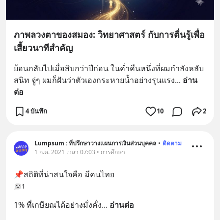
ภาพลวงตาของสมอง: วิทยาศาสตร์ กับการตื่นรู้เพื่อ
เสี้ยวนาทีสำคัญ
ย้อนกลับไปเมื่อสิบกว่าปีก่อน ในค่ำคืนหนึ่งที่ผมกำลังหลับ
สนิท จู่ๆ ผมก็ฝันว่าตัวเองกระหายน้ำอย่างรุนแรง
... 
อ่าน
ต่อ
4 บันทึก
10
2
Lumpsum : ที่ปรึกษาวางแผนการเงินส่วนบุคคล
•
ติดตาม
1 ก.ค. 2021 เวลา 07:03 • การศึกษา
📌สถิติที่น่าสนใจคือ มีคนไทย
1
1% ที่เกษียณได้อย่างมั่งคั่ง
... 
อ่านต่อ