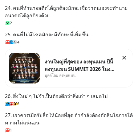
24. คนที่ทำนายอดีตได้ถูกต้องมักจะเชื่อว่าตนเองจะทำนาย
อนาคตได้ถูกต้องด้วย
2
25. คนที่ไม่มีโชคมักจะมีทักษะที่เพิ่มขึ้น
4
งานใหญ่ที่สุดของ ลงทุนแมน ปีนี้
ลงทุนแมน SUMMIT 2026 ในงาน
บูสต์โดย ลงทุนแมน
นี้จะมีเจ้าของธุรกิจ Dr.PONG,
หมึกกรุบ, Srichand, Jones’
Salad, LA GLACE, Fastwork,
26. สิ่งใหม่ ๆ ไม่จำเป็นต้องดีกว่าสิ่งเก่า ๆ เสมอไป
MizuMi, KARMART, อิชิตัน มา
6
แชร์ความรู้การสร้างธุรกิจ
27. เราควรเปิดรับสื่อให้น้อยที่สุด ถ้ากำลังต้องตัดสินใจภายใต้
ความไม่แน่นอน
1