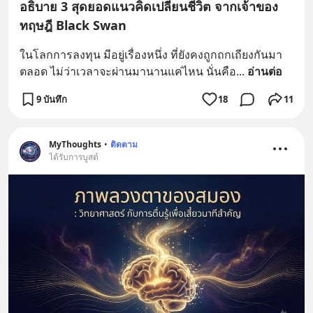
อธิบาย 3 สุดยอดแนวคิดเปลี่ยนชีวิต จากเจ้าของ
ทฤษฎี Black Swan
ในโลกการลงทุน มีอยู่เรื่องหนึ่ง ที่ยังคงถูกถกเถียงกันมา
ตลอด ไม่ว่าเวลาจะผ่านมานานแค่ไหน นั่นคือ
... 
อ่านต่อ
9 บันทึก
18
11
MyThoughts
•
ติดตาม
ได้รับการบูสต์