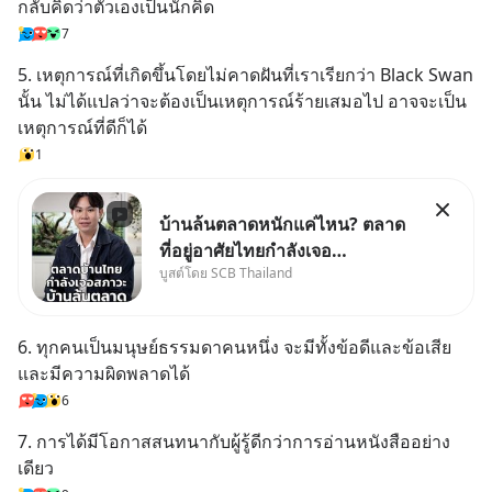
กลับคิดว่าตัวเองเป็นนักคิด
7
5. เหตุการณ์ที่เกิดขึ้นโดยไม่คาดฝันที่เราเรียกว่า Black Swan 
นั้น ไม่ได้แปลว่าจะต้องเป็นเหตุการณ์ร้ายเสมอไป อาจจะเป็น
เหตุการณ์ที่ดีก็ได้
1
บ้านล้นตลาดหนักแค่ไหน? ตลาด
ที่อยู่อาศัยไทยกำลังเจอ
บูสต์โดย SCB Thailand
Oversupply หนักกว่าที่คิด และ
ปัญหานี้อาจไม่ได้จบแค่เรื่อง
เศรษฐกิจ #SCBEIC #อสังหา
6. ทุกคนเป็นมนุษย์ธรรมดาคนหนึ่ง จะมีทั้งข้อดีและข้อเสีย 
#บ้านล้นตลาด #เศรษฐกิจไทย
และมีความผิดพลาดได้
#EICAround #SCBThailand
6
สามารถดูคลิปท
7. การได้มีโอกาสสนทนากับผู้รู้ดีกว่าการอ่านหนังสืออย่าง
เดียว