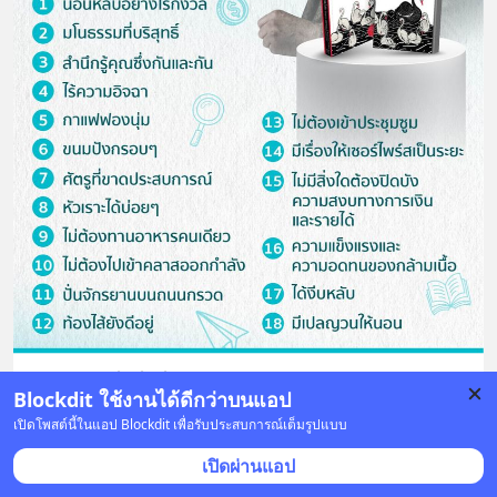
18 ความมั่งคั่งที่แท้จริง จาก Nassim Taleb ผู้
Blockdit ใช้งานได้ดีกว่าบนแอป
เขียน The Black Swan & Fooled by
เปิดโพสต์นี้ในแอป Blockdit เพื่อรับประสบการณ์เต็มรูปแบบ
Randomness
เปิดผ่านแอป
1 ) นอนหลับอย่างไร้กังวล