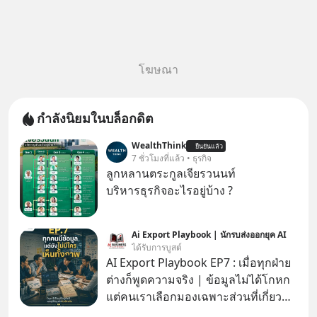
โฆษณา
กำลังนิยมในบล็อกดิต
WealthThink
ยืนยันแล้ว
7 ชั่วโมงที่แล้ว • ธุรกิจ
ลูกหลานตระกูลเจียรวนนท์
บริหารธุรกิจอะไรอยู่บ้าง ?
Ai Export Playbook | นักรบส่งออกยุค AI
ได้รับการบูสต์
AI Export Playbook EP7 : เมื่อทุกฝ่าย
ต่างก็พูดความจริง | ข้อมูลไม่ได้โกหก
แต่คนเราเลือกมองเฉพาะส่วนที่เกี่ยวกับ
ตัวเองเสมอ