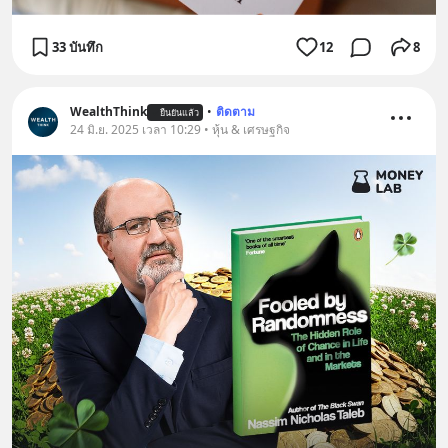
33 บันทึก
12
8
WealthThink
•
ติดตาม
ยืนยันแล้ว
24 มิ.ย. 2025 เวลา 10:29 • หุ้น & เศรษฐกิจ