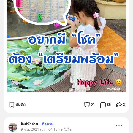
บันทึก
91
85
2
สิงห์นักอ่าน
•
ติดตาม
9 ก.ค. 2021 เวลา 04:18 • หนังสือ