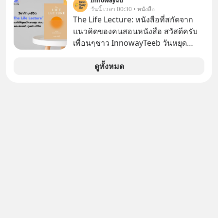
Innowayถีบ
รู้ตัวเรา” จากช่องชื่อว่า UNHEARD
วันนี้ เวลา 00:30 • หนังสือ
เสียงเพลง แต่ซื้อเพื่อเป็นทางลัดเอา
MUSIC ที่ตอนนี้มียอดรับชมกว่า 26
The Life Lecture: หนังสือที่สกัดจาก
เทคโนโลยีไปใส่ในหน้าปัดรถยนต์
ล้านครั้งแล้ว
แนวคิดของคนสอนหนังสือ สวัสดีครับ
อัจฉริยะ จากจุดสูงสุดของศิลปะแห่ง
เพื่อนๆชาว InnowayTeeb วันหยุด
เสียงดนตรี ทำไมถึงจบลงด้วยการเป็น
สบายๆ วันนี้แอดเพิ่งจะอ่านหนังสือที่น่า
แค่บรรทัดหนึ่งในบัญชีทรัพย์สินของ
สนใจจบแล้วเกิดคำถามว่า
ดูทั้งหมด
บริษัทอื่น เลือกฟังกันได้เลยนะครับ อย่า
ลืมกด Follow ติดตาม PodCast ช่อง
Geek Forever’s Podcast ของผมกัน
ด้วยนะครับ 🎧 ฟังผ่าน Spotify :
https://tinyurl.com/mr39sd7c 🎧 ฟัง
ผ่าน Apple Podcast :
https://bit.ly/4yVPIpg 🎧 ฟังผ่าน
Podbean : https://bit.ly/4hr2jL3 🎧
ฟังผ่าน Youtube :
https://youtu.be/B6IZDYopZLw The
original article appeared here
https://www.tharadhol.com/geek-
story-ep831-who-killed-harman-