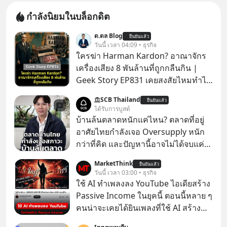
กำลังนิยมในบล็อกดิต
ด.ดล Blog
ยืนยันแล้ว
วันนี้ เวลา 04:09 • ธุรกิจ
ใครฆ่า Harman Kardon? อาณาจักร
เครื่องเสียง 8 พันล้านที่ถูกกลืนกิน |
Geek Story EP831 เคยสงสัยไหมทำไม
หูฟัง AKG ถึงกลายเป็นแค่ของแถมใน
SCB Thailand
ยืนยันแล้ว
กล่องมือถือ? หรือลำโพง JBL ถึงวางขาย
ได้รับการบูสต์
เกลื่อนตามห้างทั่วไป? ทั้งที่จริง ๆ แล้ว
บ้านล้นตลาดหนักแค่ไหน? ตลาดที่อยู่
ชื่อเหล่านี้คือ “ตำนาน” ระดับเทพที่นัก
อาศัยไทยกำลังเจอ Oversupply หนัก
เล่นเครื่องเสียงยุคก่อนยอมจ่ายเงินหลัก
กว่าที่คิด และปัญหานี้อาจไม่ได้จบแค่
แสนเพื่อครอบครอง แต่เบื้องหลังความ
เรื่องเศรษฐกิจ #SCBEIC #อสังหา #บ้าน
MarketThink
แมสนี้ มีโศกนาฏกรรมของโลกธุรกิจ
ยืนยันแล้ว
ล้นตลาด #เศรษฐกิจไทย #EICAround
วันนี้ เวลา 03:00 • ธุรกิจ
ซ่อนอยู่ อาณาจักรเครื่องเสียงที่ยิ่งใหญ่
#SCBThailand สามารถดูคลิปที่
ใช้ AI ทำเพลงลง YouTube ไอเดียสร้าง
ที่สุดบนโลก ถูกกว้านซื้อไปด้วยมูลค่า 8
youtube ประกอบได้ที่ link :
Passive Income ในยุคนี้ ตอนนี้หลาย ๆ
พันล้านดอลลาร์โดย Samsung และสิ่ง
https://youtube.com/shorts/-
คนน่าจะเคยได้ยินเพลงที่ใช้ AI สร้าง
ที่เจ็บปวดที่สุดคือ ยักษ์ใหญ่จาก
xU9gYcfVJk?feature=share
ผ่านหูกันมาบ้าง เช่น เพลง “ไม่มีใคร
เกาหลีใต้ไม่ได้ซื้อเพราะหลงใหลใน