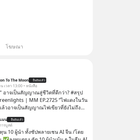
โฆษณา
ion To The Moon
ยืนยันแล้ว
าน เวลา 13:00 • หนังสือ
 อาจเป็นสัญญาณสู่ชีวิตที่ดีกว่า? #สรุป
Greenlights | MM EP.2725 “ไฟแดงในวัน
ิงแล้วอาจเป็นสัญญาณไฟเขียวที่ยังไม่ถึง
่ยนสี” McConaughey ดาราดาวรุ่งในยุค
นแมน
ยืนยันแล้ว
ปฏิเสธเงินค่าตัวหนังรอมคอมที่สูงถึง 14.5
การบูสต์
าร์ (หรือราว 500 ล้านบาท) เพียงเพราะ
น 10 ผู้นำ ทั้งซัปพลายเชน AI จีน /โดย
กขังตัวเองไว้ในกล่องเดิมๆ ผลที่ตามมา
 ✅ลงทุนตรง คัด 10 ผู้นำเน้น ๆ ในธีม AI