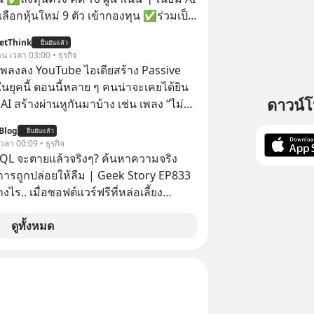
ัพท์ของเขากลายเป็นความเงียบสนิทนาน
ลือกหุ้นใหม่ 9 ตัว เข้ากองทุน ✅ร่วมเป็น
บและ "ไฟแดง" ในวัน
้นำ AI จีน ตั้งแต่โรงงานผลิตชิป หน่วย
etThink
ลายเป็นการถอยหลังเพื่อตั้งหลัก จนส่งให้
ยืนยันแล้ว
มเดล AI ยันหุ่นยนต์ ✅ได้การรับยกเว้น
าน เวลา 03:00 • ธุรกิจ
้นไปยืนถือรางวัลออสการ์ ในบทบาทที่
ital Gain ตามกฎหมายภาษีของ
ำเพลงลง YouTube ไอเดียสร้าง Passive
ไปตลอดกาล ใน MM EP. นี้ เราจะ
ทย
ยุคนี้ ตอนนี้หลาย ๆ คนน่าจะเคยได้ยิน
ดรหัสและปรับวิธีคิดกันว่า Greenlight
ดาวน์
 AI สร้างผ่านหูกันมาบ้าง เช่น เพลง “ไม่มี
 จะสร้างมันขึ้นมาล่วงหน้าด้วยวินัยและ
เรา” จากช่องชื่อว่า UNHEARD MUSIC ที่
ได้อย่างไร? Yellowlight (ไฟเหลือง) จะ
Blog
ยืนยันแล้ว
อดรับชมกว่า 26 ล้านครั้งแล้ว
 เวลา 00:09 • ธุรกิจ
บสัญญาณเตือน และชะลอตัวอย่างมีสติ
QL จะตายแล้วจริงๆ? ค้นหาความจริง
 Redlight (ไฟแดง) จะเปลี่ยนอุปสรรคและ
งการถูกปล่อยให้ลืม | Geek Story EP833
ลาดให้กลายเป็นบทเรียนที่ส่งเราไปได้
งไร.. เมื่อซอฟต์แวร์ฟรีที่หล่อเลี้ยง
ไร? หากคุณกำลังรู้สึกว่าชีวิต
่าครึ่งโลก ถูกมหาเศรษฐีคู่แข่งทุ่มเงินซื้อ
ตัน ลองเปิดใจฟัง EP. นี้ แล้วคุณจะพบว่า
ข้อมูล
ดูทั้งหมด
รงหน้าอาจเป็นเพียงทางเลี้ยวที่พาคุณไป
านที่โปรแกรมเมอร์คนหนึ่งใช้เวลา 27 ปี
เดิม #Greenlights
ั้งชื่อตามลูกสาวของตัวเอง เมื่อรู้ว่าผล
onaughey #พัฒนาตัวเอง
อกกำลังจะตกไปอยู่ในมือของอาณาจักรที่
nToTheMoon
ลายมัน เขาถึงขั้นต้องเขียนจดหมายเปิด
ntothemoonpodcast
คนทั้งอินเทอร์เน็ตให้ช่วยหยุดยั้งดีลนี้!