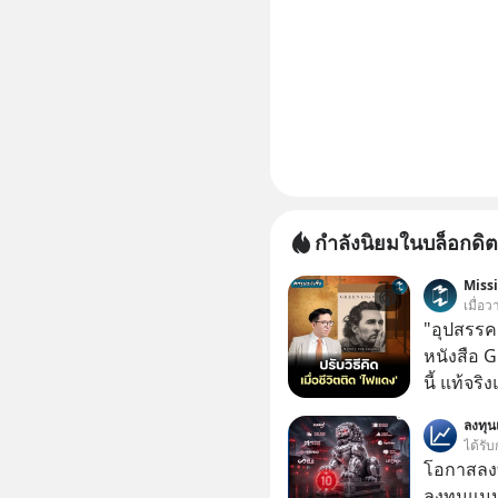
กำลังนิยมในบล็อกดิต
Miss
เมื่อว
"อุปสรรค"
หนังสือ 
นี้ แท้จร
เวลาเปลี
ลงทุ
หนึ่ง เคย
ได้รับ
ล้านดอลล
โอกาสลงทุ
เขาไม่อยา
ลงทุนแมน