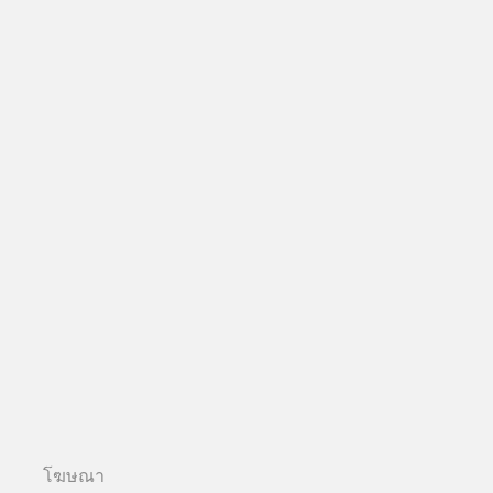
โฆษณา