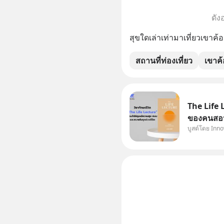
ดัง
สุขใดเล่าเท่ามาเที่ยวเขาค้
สถานที่ท่องเที่ยว
เขาค้
The Life 
ของคนสอนห
บูสต์โดย Inn
InnowayTe
จะอ่านหนั