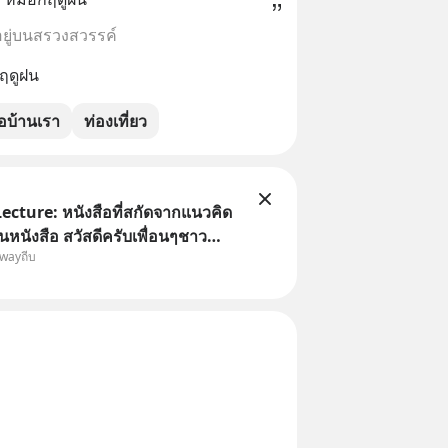
อยู่บนสรวงสวรรค์
อฤดูฝน
อบ้านเรา
ท่องเที่ยว
Lecture: หนังสือที่สกัดจากแนวคิด
นังสือ สวัสดีครับเพื่อนๆชาว
owayถีบ
eb วันหยุดสบายๆ วันนี้แอดเพิ่ง
งสือที่น่าสนใจจบแล้วเกิดคำถามว่า