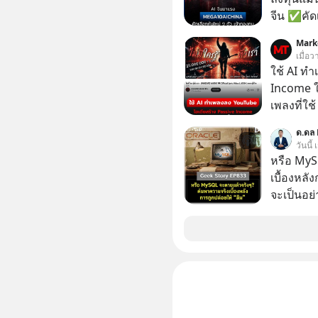
คือ โทรศ
จีน ✅คัดเ
ถึง 14 เดือนเต็ม แต่ความเงีย
เจ้าของผู
Mark
นั้นกลับก
ความจำ โ
เมื่อว
เขาก้าวขึ
ภาษี Cap
ใช้ AI ท
เปลี่ยนชีวิตเขา
ประเทศไ
Income ใน
มาร่วมถอ
เพลงที่ใช้
(ไฟเขียว)
ใครรู้ตัว
ความพร้อม
ด.ดล 
ตอนนี้มีย
วันนี้
รับมือกั
หรือ MyS
อย่างไร?
เบื้องหลั
ความผิดพ
จะเป็นอย่า
ไกลกว่าเดิมได้อย่าง
เว็บไซต์กว
เจอแต่ทาง
กิจการไป? นี่คือเรื่องจริงของ MySQL ฐาน
อุปสรรคต
ระดับตำน
เจอชีวิตที่ดีกว่า
ปลุกปั้นและต
#MatthewMcC
งานชิ้นเ
#Missio
จ้องจะทำ
#missio
ผนึกขอร้อง