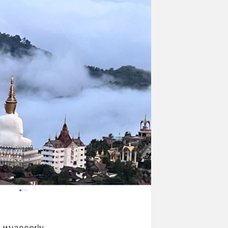
หมอกฤดูฝน