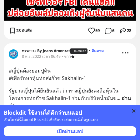
28 บันทึก
59
6
28
หรรสาระ By Jeans Aroonrat
•
ติดตาม
ยืนยันแล้ว
8 พ.ย. 2022 เวลา 06:49 • ข่าว
#ญี่ปุ่นต้องยอมปูติน
#เพื่อรักษาหุ้นท่อส่งก๊าซ Sakhalin-1
รัฐบาลญี่ปุ่นได้ยืนยันแล้วว่า ทางญี่ปุ่นยังคงถือหุ้นใน
โครงการท่อก๊าซ Sakhalin-1 ร่วมกับบริษัทน้ำมันข
... 
อ่าน
ต่อ
Blockdit ใช้งานได้ดีกว่าบนแอป
1
เปิดโพสต์นี้ในแอป Blockdit เพื่อรับประสบการณ์เต็มรูปแบบ
เปิดผ่านแอป