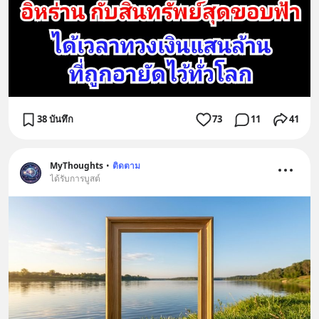
38 บันทึก
73
11
41
MyThoughts
•
ติดตาม
ได้รับการบูสต์