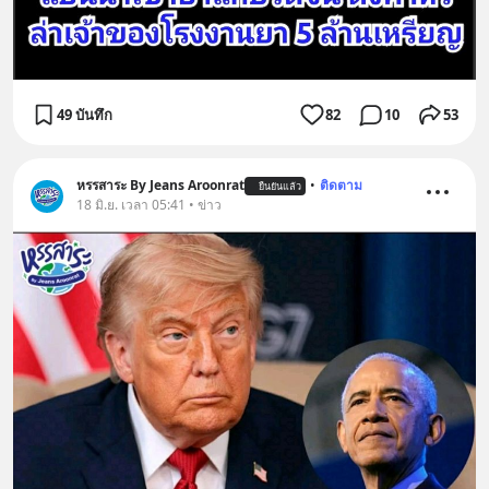
49 บันทึก
82
10
53
หรรสาระ By Jeans Aroonrat
•
ติดตาม
ยืนยันแล้ว
18 มิ.ย. เวลา 05:41 • ข่าว