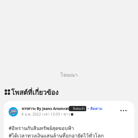
บทเรียนที่ส่งเราไปได้ไกลกว่าเดิมได้
อย่างไร? หากคุณกำลังรู้สึกว่าชีวิตเจอ
แต่ทางตัน ลองเปิดใจฟัง EP. นี้ แล้วคุณ
จะพบว่า อุปสรรคตรงหน้าอาจเป็นเพียง
ทางเลี้ยวที่พาคุณไปเจอชีวิตที่ดีกว่าเดิม
#Greenlights
#MatthewMcConaughey #พัฒนาตัว
เอง #MissionToTheMoon
#missiontothemoonpodcast
โฆษณา
โพสต์ที่เกี่ยวข้อง
หรรสาระ By Jeans Aroonrat
•
ติดตาม
ยืนยันแล้ว
6 ม.ค. 2022 เวลา 12:05 • ข่าว
#อิหร่านกับสินทรัพย์สุดขอบฟ้า
#ได้เวลาทวงเงินแสนล้านที่ถูกอายัดไว้ทั่วโลก