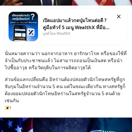
เปิดแอปมาแล้วกดปุ่มไหนต่อดี ?
คู่มือทัวร์ 5 เมนู WealthX ที่มือ
บูสต์โดย WealthX
ใหม่ควรรู้ สำหรับใครที่เพิ่งโหลด
แอปมา แต่ยังงง ๆ ไม่รู้ว่าต้องกด
ปุ่มไหนต่อ อ่านโพสต์นี้เลย
นั่นหมายความว่า นอกจากอาหาร ยารักษาโรค หรือของใช้ที่
WealthX จะขอพาไปทัวร์ 5 เมนู
จำเป็นกับประชาชนแล้ว ไม่สามารถถอนเป็นเงินสด หรือนำ
หลัก ที่จะทำให้คุ
ไปซื้ออาวุธ หรือวัตถุดิบในการผลิตอาวุธได้
ส่วนข้อแลกเปลี่ยนคือ อิหร่านต้องปล่อยตัวนักโทษสหรัฐที่ถูก
จับกุมในอิหร่านจำนวน 5 คน แต่ในขณะเดียวกัน ทางสหรัฐก็
ต้องยอมปล่อยตัวนักโทษอิหร่านในสหรัฐจำนวน 5 คนด้วย
เช่นกัน
1