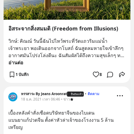
อิสระจากสิ่งสมมติ (Freedom from Illusions)
วิกษ์: คิณณ์ วันนี้ฉันไปไหว้พระที่วัดแถวริมแม่น้ำ
เจ้าพระยา พอเดินออกจากโบสถ์ ฉันสูดลมหายใจเข้าลึกๆ 
อากาศมันโปร่งโล่งดีนะ ฉันสัมผัสได้ถึงความสุขเล็กๆ ท
... 
อ่านต่อ
1 บันทึก
8
หรรสาระ By Jeans Aroonrat
•
ติดตาม
ยืนยันแล้ว
18 ธ.ค. 2021 เวลา 06:46 • ข่าว
เบื้องหลังคำสั่งเชือดบริษัทยาจีนของไบเดน
แบนยาแก้ปวดจีน ตั้งค่าหัวล่าเจ้าของโรงงาน 5 ล้าน
เหรียญ