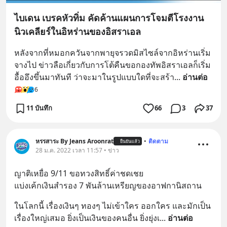
ไบเดน เบรคหัวทิ่ม คัดค้านแผนการโจมตีโรงงาน
นิวเคลียร์ในอิหร่านของอิสราเอล
หลังจากที่หมอกควันจากพายุจรวดมิสไซล์จากอิหร่านเริ่ม
จางไป ข่าวลือเกี่ยวกับการโต้คืนขอกองทัพอิสราเอลก็เริ่ม
อื้ออึงขึ้นมาทันที ว่าจะมาในรูปแบบใดที่จะสร้า
... 
อ่านต่อ
6
11 บันทึก
66
3
37
หรรสาระ By Jeans Aroonrat
•
ติดตาม
ยืนยันแล้ว
28 ม.ค. 2022 เวลา 11:57 • ข่าว
ญาติเหยื่อ 9/11 ขอทวงสิทธิ์ค่าชดเชย
แบ่งเค้กเงินสำรอง 7 พันล้านเหรียญของอาฟกานิสถาน
ในโลกนี้ เรื่องเงินๆ ทองๆ ไม่เข้าใคร ออกใคร และมักเป็น
เรื่องใหญ่เสมอ ยิ่งเป็นเงินของคนอื่น ยิ่งยุ่งเ
... 
อ่านต่อ