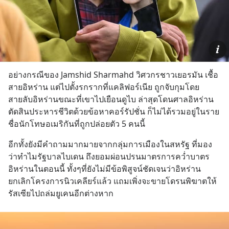
อย่างกรณีของ Jamshid Sharmahd วิศวกรชาวเยอรมัน เชื้อ
สายอิหร่าน แต่ไปตั้งรกรากที่แคลิฟอร์เนีย ถูกจับกุมโดย
สายลับอิหร่านขณะที่เขาไปเยือนดูไบ ล่าสุดโดนศาลอิหร่าน
ตัดสินประหารชีวิตด้วยข้อหาคอร์รัปชั่น ก็ไม่ได้รวมอยู่ในราย
ชื่อนักโทษอเมริกันที่ถูกปล่อยตัว 5 คนนี้
อีกทั้งยังมีคำถามมากมายจากกลุ่มการเมืองในสหรัฐ ที่มอง
ว่าทำไมรัฐบาลไบเดน ถึงยอมผ่อนปรนมาตรการคว่ำบาตร
อิหร่านในตอนนี้ ทั้งๆที่ยังไม่มีข้อพิสูจน์ชัดเจนว่าอิหร่าน
ยกเลิกโครงการนิวเคลียร์แล้ว แถมเพิ่งจะขายโดรนพิฆาตให้
รัสเซียไปถล่มยูเคนอีกต่างหาก