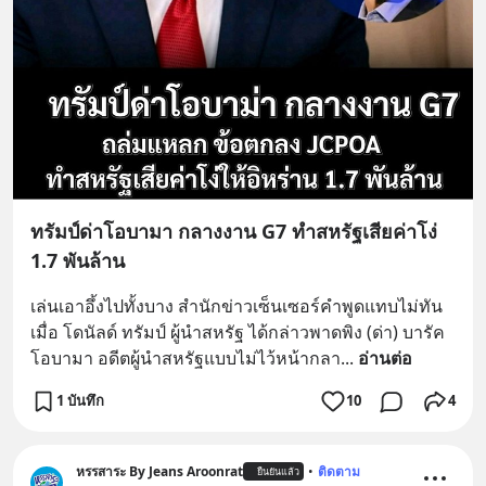
ทรัมป์ด่าโอบามา กลางงาน G7 ทำสหรัฐเสียค่าโง่
1.7 พันล้าน
เล่นเอาอึ้งไปทั้งบาง สำนักข่าวเซ็นเซอร์คำพูดแทบไม่ทัน 
เมื่อ โดนัลด์ ทรัมป์ ผู้นำสหรัฐ ได้กล่าวพาดพิง (ด่า) บารัค 
โอบามา อดีตผู้นำสหรัฐแบบไม่ไว้หน้ากลา
... 
อ่านต่อ
1 บันทึก
10
4
หรรสาระ By Jeans Aroonrat
•
ติดตาม
ยืนยันแล้ว