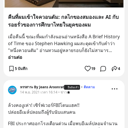
คืนที่ผมเข้าใจควอนตัม: กลไกของสมองและ AI กับ
รอยรั่วของการศึกษาไทยในยุคของผม
เมื่อคืนนี้ ขณะที่ผมกำลังนอนอ่านหนังสือ A Brief History 
of Time ของ Stephen Hawking ผมสะดุดเข้ากับคำว่า 
"หนึ่งควอนตัม" อ่านทวนอยู่หลายรอบก็ยังไม่สามาร
... 
อ่านต่อ
5 บันทึก
19
4
หรรสาระ By Jeans Aroonrat
•
ติดตาม
ยืนยันแล้ว
14 พ.ย. 2021 เวลา 16:14 • ข่าว
ล้วงคองูเห่า! เซิร์ฟเวอร์FBIโดนแฮค!! 
ปล่อยอีเมล์ปลอมถึงผู้รับนับแสนคน
FBI ประกาศออกโรงเตือนด่วน เมื่อพบอีเมล์ปลอมจำนวน