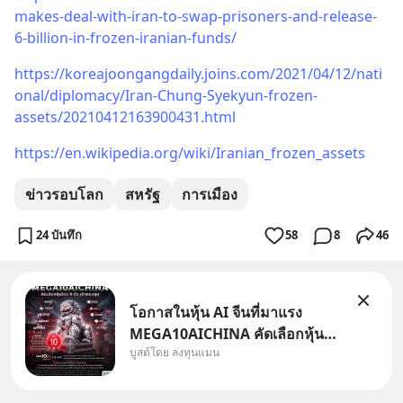
makes-deal-with-iran-to-swap-prisoners-and-release-
6-billion-in-frozen-iranian-funds/
https://koreajoongangdaily.joins.com/2021/04/12/nati
onal/diplomacy/Iran-Chung-Syekyun-frozen-
assets/20210412163900431.html
https://en.wikipedia.org/wiki/Iranian_frozen_assets
ข่าวรอบโลก
สหรัฐ
การเมือง
24 บันทึก
58
8
46
โอกาสในหุ้น AI จีนที่มาแรง
MEGA10AICHINA คัดเลือกหุ้น
บูสต์โดย ลงทุนแมน
ใหม่ 9 ตัว เข้ากองทุน.. ครอบคลุม
ทั้งซัปพลายเชน AI จีน พิเศษ ช่วง
3 - 19 ส.ค. 69 มีโปรโมชัน ลด