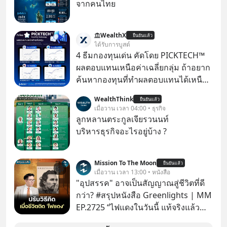
จากคนไทย
WealthX
ยืนยันแล้ว
ได้รับการบูสต์
4 ธีมกองทุนเด่น คัดโดย PICKTECH™
ผลตอบแทนเหนือค่าเฉลี่ยกลุ่ม ถ้าอยาก
ค้นหากองทุนที่ทำผลตอบแทนได้เหนือ
กว่าค่าเฉลี่ยกลุ่ม โดยที่ไม่ต้องมานั่ง
WealthThink
ยืนยันแล้ว
ค้นหาข้อมูลและวิเคราะห์เองให้เสีย
เมื่อวาน เวลา 04:00 • ธุรกิจ
เวลา แค่ใช้ PICKTECH™ บนแอป
ลูกหลานตระกูลเจียรวนนท์
WealthX ช่วยคัดกองทุนเด่นให้ได้
บริหารธุรกิจอะไรอยู่บ้าง ?
Mission To The Moon
ยืนยันแล้ว
เมื่อวาน เวลา 13:00 • หนังสือ
"อุปสรรค" อาจเป็นสัญญาณสู่ชีวิตที่ดี
กว่า? #สรุปหนังสือ Greenlights | MM
EP.2725 “ไฟแดงในวันนี้ แท้จริงแล้ว
อาจเป็นสัญญาณไฟเขียวที่ยังไม่ถึงเวลา