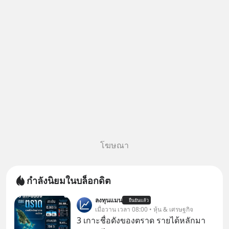
50% ค่าธรรมเนียมซื้อ | ยอด 2
ล้านบาทขึ้นไป ฟรีค่าธรร
โฆษณา
กำลังนิยมในบล็อกดิต
ลงทุนแมน
ยืนยันแล้ว
เมื่อวาน เวลา 08:00 • หุ้น & เศรษฐกิจ
3 เกาะชื่อดังของตราด รายได้หลักมา