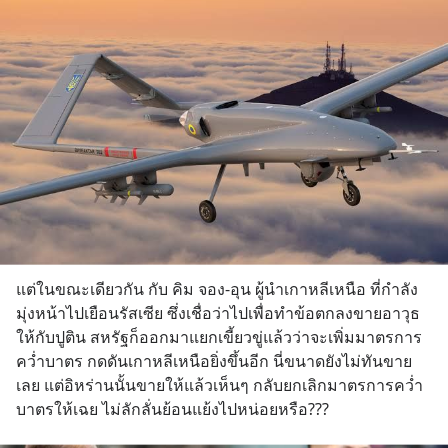
แต่ในขณะเดียวกัน กับ คิม จอง-อุน ผู้นำเกาหลีเหนือ ที่กำลัง
มุ่งหน้าไปเยือนรัสเซีย ซึ่งเชื่อว่าไปเพื่อทำข้อตกลงขายอาวุธ
ให้กับปูติน สหรัฐก็ออกมาแยกเขี้ยวขู่แล้วว่าจะเพิ่มมาตรการ
คว่ำบาตร กดดันเกาหลีเหนือยิ่งขึ้นอีก นี่ขนาดยังไม่ทันขาย
เลย แต่อิหร่านนั้นขายให้แล้วเห็นๆ กลับยกเลิกมาตรการคว่ำ
บาตรให้เฉย ไม่ลักลั่นย้อนแย้งไปหน่อยหรือ???