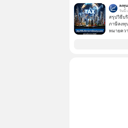
สาขาแรกใ
ลงทุ
วันนี้
สรุปวิธี
ภาษีลงทุ
หมายความ