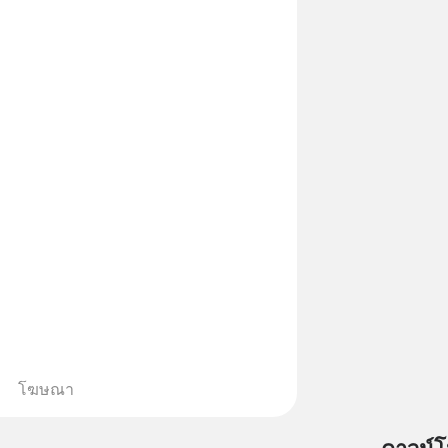
โฆษณา