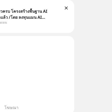
ยวครบ โครงสร้างพื้นฐาน AI
าแล้ว /โดย ลงทุนแมน AI
ุนแมน
e คือช่วงเวลาที่เทคโนโลยีปัญญา
จะกลายเป็นตัวขับเคลื่อนหลัก ของ
ทางเศรษฐกิจ และวิถีชีวิตของผู้คน
านต่
โฆษณา