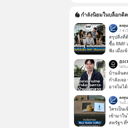
กำลังนิยมในบล็อกดิต
ลงทุ
7 ชั่ว
สรุปสิ่งที่
ซื้อ RMF 
ฟัง เมื่อเ
ภาษี หลายคนมักได้รับคำแนะนำให้ลงทุนใน RMF
SC
เพราะนอก
ได้รับ
โอกาสในการ
บ้านล้นต
นักที่จะลงลึก
กำลังเจอ 
ควรดู ตรง
อาจไม่ได้จบแค่
ควรรู้ข้อ
#บ้านล้น
ลงทุ
#SCBThailand สามารถดูคลิปท
วันนี้
ได้ที่ link : https://youtube.com/short
ใครเป็นเ
xU9gYcfV
เข้ามาใน
สหรัฐฯ ที่