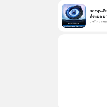
กองทุนเดี
ทั้งหมด ม
บูสต์โดย ลงท
Supercycl
ประดิษฐ์ 
การเติบโต
อย่างยาวน