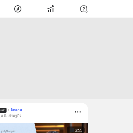
•
ติดตาม
นแล้ว
ุ้น & เศรษฐกิจ
2:55