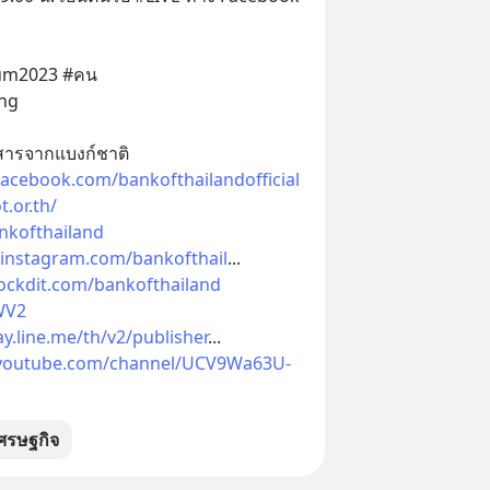
um2023 #คน 
ng
สารจากแบงก์ชาติ
facebook.com/bankofthailandofficial
.or.th/
ankofthailand
.instagram.com/bankofthail
...
ockdit.com/bankofthailand
JWV2
ay.line.me/th/v2/publisher
...
.youtube.com/channel/UCV9Wa63U-
ศรษฐกิจ