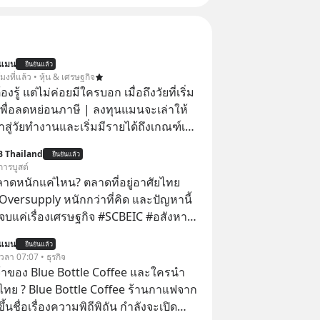
นแมน
ยืนยันแล้ว
โมงที่แล้ว • หุ้น & เศรษฐกิจ
ต้องรู้ แต่ไม่ค่อยมีใครบอก เมื่อถึงวัยที่เริ่ม
เพื่อลดหย่อนภาษี | ลงทุนแมนจะเล่าให้
ข้าสู่วัยทำงานและเริ่มมีรายได้ถึงเกณฑ์เสีย
B Thailand
ยืนยันแล้ว
จากจะช่วยลดหย่อนภาษีได้แล้ว ยังเป็น
การบูสต์
สร้างความมั่งคั่งระยะยาว แต่น้อยคน
ลาดหนักแค่ไหน? ตลาดที่อยู่อาศัยไทย
ว่า ถ้าลงทุนใน RMF ควรรู้ อะไรบ้าง
Oversupply หนักกว่าที่คิด และปัญหานี้
ไหน ทำอย่างไร ถึงจะดีกับเรา แล้วเรา
เรื่องเศรษฐกิจ #SCBEIC #อสังหา
มูลอะไรเกี่ยวกับ RMF บ้าง เพื่อให้นำไปใช้
ตลาด #เศรษฐกิจไทย #EICAround
นแมน
ต่อได้จริง ๆ ลงทุนแมนจะเล่าให้ฟัง
ยืนยันแล้ว
ี่ youtube ประกอบ
 เวลา 07:07 • ธุรกิจ
s/-
จ้าของ Blue Bottle Coffee และใครนำ
Jk?feature=share
ไทย ? Blue Bottle Coffee ร้านกาแฟจาก
ขึ้นชื่อเรื่องความพิถีพิถัน กำลังจะเปิด