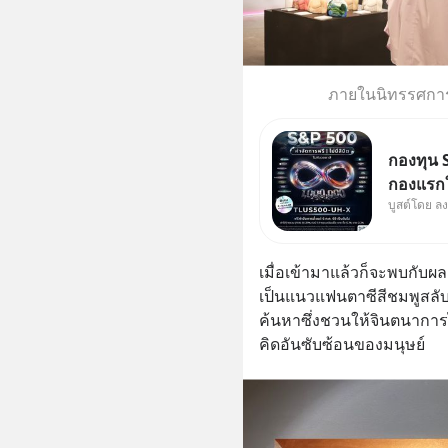
ภายในนิทรรศการ
กองทุน S
กองแรกใ
บูสต์โดย ล
ออกแบบม
นักลงทุน
เมื่อเข้ามาแล้วก็จะพบกั
เป็นแนวแฟนตาซีสีชมพูสลับต
ค้นหาซึ่งชวนให้จินตนาการ
คิดอันซับซ้อนของมนุษย์