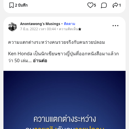
2 บันทึก
5
1
Anontawong's Musings
•
ติดตาม
7 มิ.ย. 2022 เวลา 00:44 • ความคิดเห็น
ความแตกต่างระหว่างคนรวยจริงกับคนรวยปลอม
Ken Honda เป็นนักเขียนชาวญี่ปุ่นที่ออกหนังสือมาแล้วก
ว่า 50 เล่ม
... 
อ่านต่อ