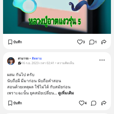
บันทึก
3
1
สามารถ
•
ติดตาม
16 ก.ย. 2023 เวลา 02:41 • ความคิดเห็น
ผสม กันไป ครับ
นับถือผี มีมาก่อน นับถือคำสอน
สอนด้วยเหตุผล ใช้ไม่ได้ กับสมัยก่อน
เพราะฉะนั้น ยุคสมัยเปลี่ยน
... 
ดูเพิ่มเติม
บันทึก
4