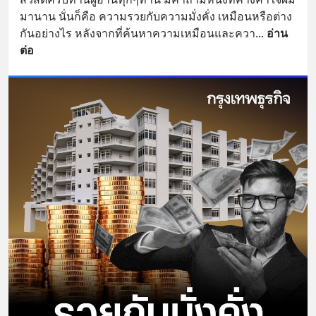
มานาน นั่นก็คือ ความรวยกับความมั่งคั่ง เหมือนหรือต่าง
กันอย่างไร หลังจากที่ค้นหาความเหมือนและควา
... 
อ่าน
ต่อ