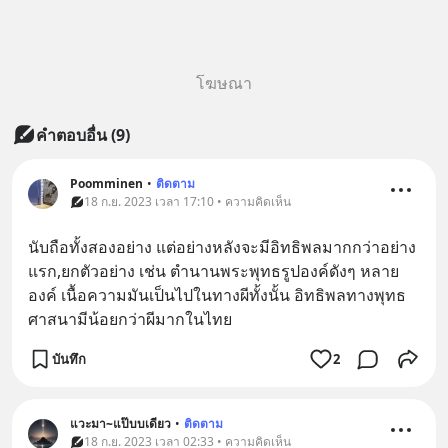
โฆษณา
คำตอบอื่น
(
9
)
Poomminen
•
ติดตาม
18 ก.ย. 2023 เวลา 17:10 • ความคิดเห็น
นับถือทั้งสองอย่าง แต่อย่างหลังจะมีอิทธิพลมากกว่าอย่าง
แรก,ยกตัวอย่าง เช่น ตำนานพระพุทธรูปองค์ดังๆ หลาย
องค์ เนื้อความมันเป็นไปในทางผีทั้งนั้น อิทธิพลทางพุทธ
ศาสนามีน้อยกว่าผีมากในไทย
บันทึก
2
แวะมา~แป๊บบเดียว
•
ติดตาม
18 ก.ย. 2023 เวลา 02:33 • ความคิดเห็น