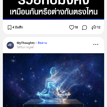
4 บันทึก
18
12
MyThoughts
•
ติดตาม
ได้รับการบูสต์