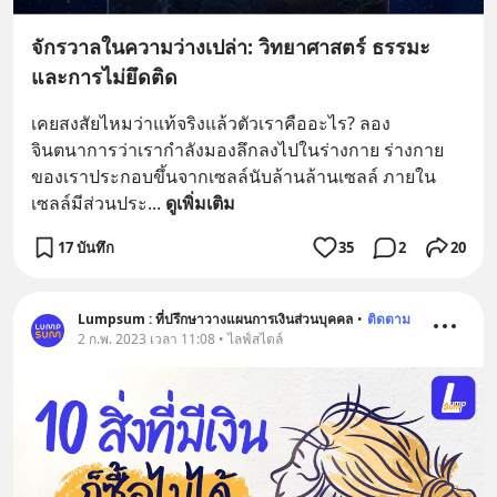
จักรวาลในความว่างเปล่า: วิทยาศาสตร์ ธรรมะ
และการไม่ยึดติด
เคยสงสัยไหมว่าแท้จริงแล้วตัวเราคืออะไร? ลอง
จินตนาการว่าเรากำลังมองลึกลงไปในร่างกาย ร่างกาย
ของเราประกอบขึ้นจากเซลล์นับล้านล้านเซลล์ ภายใน
เซลล์มีส่วนประ
... 
ดูเพิ่มเติม
17 บันทึก
35
2
20
Lumpsum : ที่ปรึกษาวางแผนการเงินส่วนบุคคล
•
ติดตาม
2 ก.พ. 2023 เวลา 11:08 • ไลฟ์สไตล์