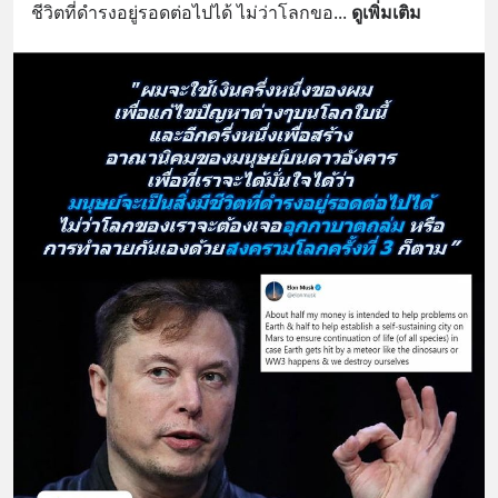
ชีวิตที่ดำรงอยู่รอดต่อไปได้ ไม่ว่าโลกขอ
... 
ดูเพิ่มเติม