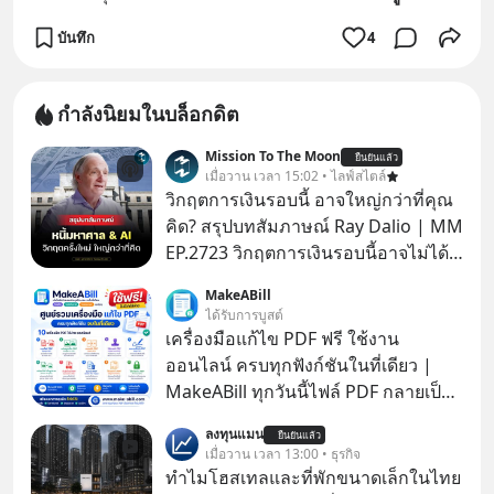
บันทึก
4
กำลังนิยมในบล็อกดิต
Mission To The Moon
ยืนยันแล้ว
เมื่อวาน เวลา 15:02 • ไลฟ์สไตล์
วิกฤตการเงินรอบนี้ อาจใหญ่กว่าที่คุณ
คิด? สรุปบทสัมภาษณ์ Ray Dalio | MM
EP.2723 วิกฤตการเงินรอบนี้อาจไม่ได้
เหมือนทุกครั้งที่เราเคยเจอ เมื่อ Ray
MakeABill
Dalio ชายผู้เคยทำนายวิกฤตเศรษฐกิจ
ได้รับการบูสต์
มาแล้วหลายต่อหลายครั้ง ออกมาส่ง
เครื่องมือแก้ไข PDF ฟรี ใช้งาน
สัญญาณเตือนระเบิดเวลาลูกใหม่ที่
ออนไลน์ ครบทุกฟังก์ชันในที่เดียว |
กำลังก่อตัวขึ้น จาก "ระเบิดหนี้สิน
MakeABill ทุกวันนี้ไฟล์ PDF กลายเป็น
มหาศาล" ผสานเข้ากับ "ฟองสบู่กระแส
มาตรฐานสำหรับการส่งเอกสาร ไม่ว่า
ลงทุนแมน
AI" ที่ผู้คนกำลังแห่ไล่ราคาอย่างบ้าคลั่ง
ยืนยันแล้ว
จะเป็นใบเสนอราคา ใบกำกับภาษี
เมื่อวาน เวลา 13:00 • ธุรกิจ
บทเรียนจากประวัติศาสตร์ 500 ปี บอก
สัญญา รายงาน หรือเอกสารราชการ
ทำไมโฮสเทลและที่พักขนาดเล็กในไทย
อะไรเรา? ระเบียบโลกกำลังจะเปลี่ยน