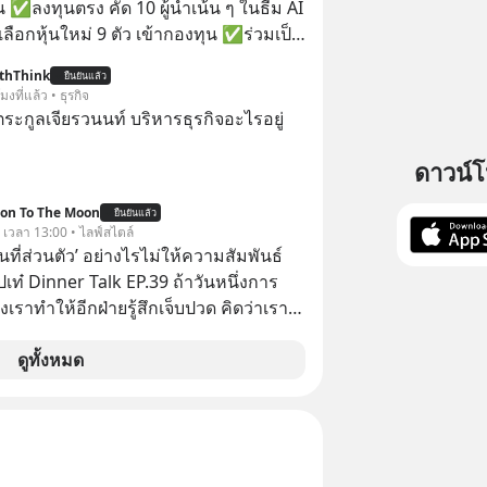
 ✅ลงทุนตรง คัด 10 ผู้นำเน้น ๆ ในธีม AI
ลือกหุ้นใหม่ 9 ตัว เข้ากองทุน ✅ร่วมเป็น
้นำ AI จีน ตั้งแต่โรงงานผลิตชิป หน่วย
thThink
ยืนยันแล้ว
มเดล AI ยันหุ่นยนต์ ✅ได้การรับยกเว้น
โมงที่แล้ว • ธุรกิจ
ital Gain ตามกฎหมายภาษีของ
ะกูลเจียรวนนท์ บริหารธุรกิจอะไรอยู่
ทย
ดาวน์
ion To The Moon
ยืนยันแล้ว
. เวลา 13:00 • ไลฟ์สไตล์
ื้นที่ส่วนตัว’ อย่างไรไม่ให้ความสัมพันธ์
ปเท๋ Dinner Talk EP.39 ถ้าวันหนึ่งการ
เราทำให้อีกฝ่ายรู้สึกเจ็บปวด คิดว่าเรา
ใส่และมองว่าเราเห็นแก่ตัวทั้งที่เราเองก็
เสธใครอย่างนี้มาก่อน แต่พอตั้งใจจะ
ดูทั้งหมด
ขต’ เพื่อตัวเองดูสักครั้ง กลับทำให้เกิด
ามสัมพันธ์เสียอย่างนั้น โดยรายการ
nner Talk ในวันนี้โฮสต์ทั้ง 2 ท่าน แทป-
ุตสาหะ และ เอ๋ นิ้วกลม-สราวุธ เฮ้ง