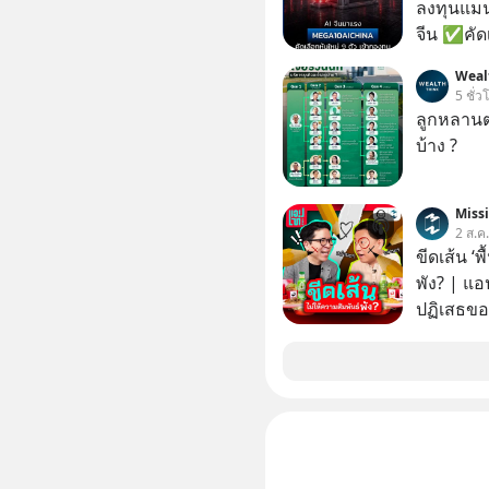
ลงทุนแมน
จีน ✅คัดเ
เจ้าของผู
Weal
ความจำ โ
5 ชั่ว
ภาษี Cap
ลูกหลานตร
ประเทศไ
บ้าง ?
Miss
2 ส.ค
ขีดเส้น ‘พ
พัง? | แอ
ปฏิเสธของ
ตั้งกำแพง
ไม่เคยปฏิ
‘สร้างขอบเ
รอยร้าวในคว
แอปเท๋ Di
รวิศ หาญอ