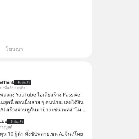
โฆษณา
etThink
ยืนยันแล้ว
โมงที่แล้ว • ธุรกิจ
ำเพลงลง YouTube ไอเดียสร้าง Passive
ยุคนี้ ตอนนี้หลาย ๆ คนน่าจะเคยได้ยิน
 AI สร้างผ่านหูกันมาบ้าง เช่น เพลง “ไม่มี
เรา” จากช่องชื่อว่า UNHEARD MUSIC ที่
นแมน
ยืนยันแล้ว
อดรับชมกว่า 26 ล้านครั้งแล้ว
การบูสต์
น 10 ผู้นำ ทั้งซัปพลายเชน AI จีน /โดย