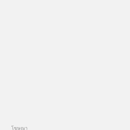
โฆษณา