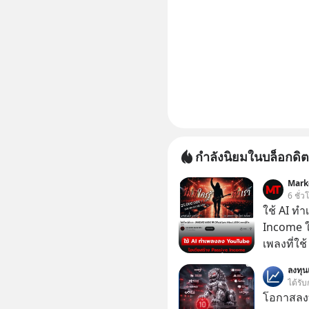
กำลังนิยมในบล็อกดิต
Mark
6 ชั่ว
ใช้ AI ท
Income ใน
เพลงที่ใช้
ใครรู้ตัว
ลงทุ
ตอนนี้มีย
ได้รับ
โอกาสลงทุ