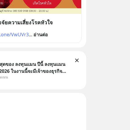
จจัยความเสี่ยงโรคหัวใจ
x.one/VwUVr3
... 
อ่านต่อ
่สุดของ ลงทุนแมน ปีนี้ ลงทุนแมน
26 ในงานนี้จะมีเจ้าของธุรกิจ
ุนแมน
หมึกกรุบ, Srichand, Jones’
A GLACE, Fastwork, MizuMi,
อิชิตัน มาแชร์ความรู้การสร้าง