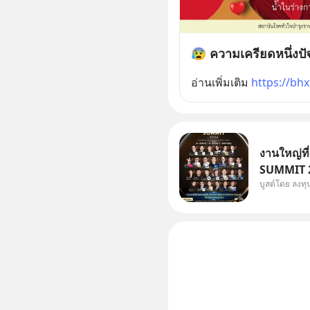
😰 ความเครียดหนึ่งปั
อ่านเพิ่มเติม 
https://bh
งานใหญ่ที
SUMMIT 20
บูสต์โดย ลงท
Dr.PONG, 
Salad, L
KARMART, 
ธุรกิจ