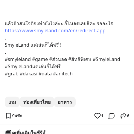
แล้วถ้าสนใจต้องทำยังไงล่ะะ ก็โหลดเลยสิคะ รออะไร
https://www.smyleland.com/en/redirect-app
.
SmyleLand แค่เล่นก็ได้ฟรี ! 
.
#smyleland #game #ส่วนลด #สิทธิพิเศษ #SmyleLand 
#SmyleLandแค่เล่นก็ได้ฟรี
#grab #dakasi #data #anitech
เกม
ท่องเที่ยวไทย
อาหาร
บันทึก
1
6
ดูเพิ่มเติมในซีรีส์