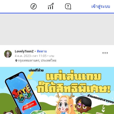
เข้าสู่ระบบ
LovelyToonZ
•
ติดตาม
4 ต.ค. 2023 เวลา 11:05 • เกม
กรุงเทพ​มหานคร, ประเทศไทย