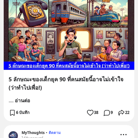
5 ลักษณะของเด็กยุค 90 ที่คนสมัยนี้อาจไม่เข้าใจ
(ว่าทำไปเพื่อ!)
.
... 
อ่านต่อ
6 บันทึก
38
9
22
MyThoughts
•
ติดตาม