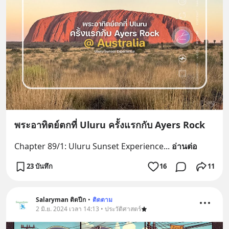
พระอาทิตย์ตกที่ Uluru ครั้งแรกกับ Ayers Rock
Chapter 89/1: Uluru Sunset Experience
... 
อ่านต่อ
23 บันทึก
16
11
Salaryman ติดปีก
•
ติดตาม
2 มิ.ย. 2024 เวลา 14:13 • ประวัติศาสตร์