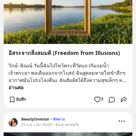
อิสระจากสิ่งสมมติ (Freedom from Illusions)
วิกษ์: คิณณ์ วันนี้ฉันไปไหว้พระที่วัดแถวริมแม่น้ำ
เจ้าพระยา พอเดินออกจากโบสถ์ ฉันสูดลมหายใจเข้าลึกๆ 
อากาศมันโปร่งโล่งดีนะ ฉันสัมผัสได้ถึงความสุขเล็กๆ ท
... 
อ่านต่อ
บันทึก
7
BeautyInvestor
•
ติดตาม
23 ม.ค. เวลา 04:05 • หุ้น & เศรษฐกิจ