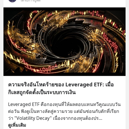
ได้รับการบูสต์
ความจริงอันโหดร้ายของ Leveraged ETF: เมื่อ
กิเลสถูกจัดตั้งเป็นระบบการเงิน
Leveraged ETF คือกองทุนที่ให้ผลตอบแทนทวีคูณแบบวัน
ต่อวัน ฟังดูเป็นทางลัดสู่ความรวย แต่มันซ่อนกับดักที่เรียก
ว่า "Volatility Decay" เนื่องจากกองทุนต้องปร
... 
ดูเพิ่มเติม