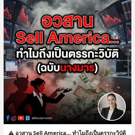
⚠️ อวสาน Sell America… ทำไมถึงเป็นตรรกะวิบัติ