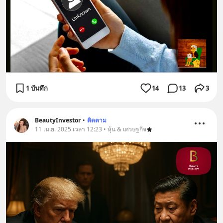
1 บันทึก
14
13
3
BeautyInvestor
•
ติดตาม
11 เม.ย. 2025 เวลา 12:23 • หุ้น & เศรษฐกิจ