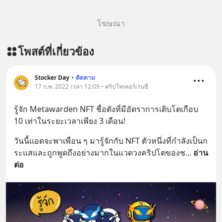
โฆษณา
โพสต์ที่เกี่ยวข้อง
Stocker Day
•
ติดตาม
17 ก.พ. 2022 เวลา 12:09 • คริปโทเคอร์เรนซี
รู้จัก Metawarden NFT ชื่อดังที่มีอัตราการเติบโตเกือบ 
10 เท่าในระยะเวลาเพียง 3 เดือน!
วันนี้แอดจะพาเพื่อน ๆ มารู้จักกับ NFT ตัวหนึ่งที่กำลังเป็นก
ระแสและถูกพูดถึงอย่างมากในแวดวงคริปโตของช
... 
อ่าน
ต่อ