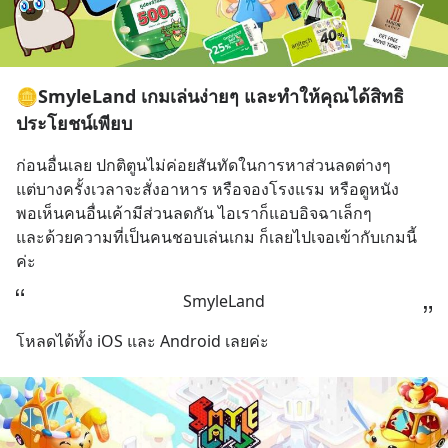
🪙SmyleLand เกมเล่นง่ายๆ และทำให้คุณได้สิทธิ
ประโยชน์เพียบ
ก่อนอื่นเลย ปกติตูนไม่ค่อยสันทัดในการหาส่วนลดต่างๆ
แต่บางครั้งเวลาจะสั่งอาหาร หรือจองโรงแรม หรือดูหนัง
พอเห็นคนอื่นเค้ามีส่วนลดกัน ไอเราก็แอบอิจฉาเล็กๆ
และด้วยความที่เป็นคนชอบเล่นเกม ก็เลยไปเจอเข้ากับเกมนี้
ค่ะ
SmyleLand
โหลดได้ทั้ง iOS และ Android เลยค่ะ