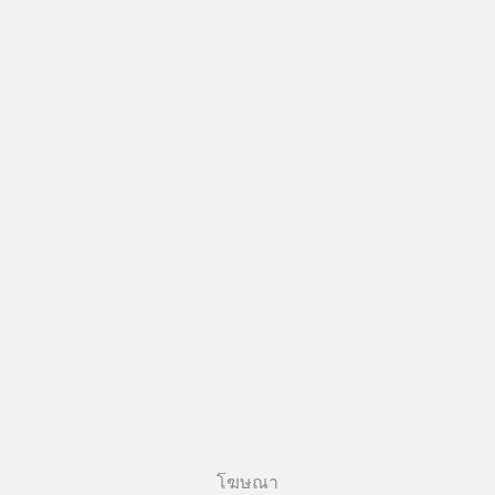
โฆษณา