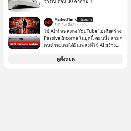
วาริณ ตอน 30 คำถาม 1
ตามกฎหมายภาษีของประเทศไทย
MarketThink
ยืนยันแล้ว
5 ชั่วโมงที่แล้ว • ธุรกิจ
ใช้ AI ทำเพลงลง YouTube ไอเดียสร้าง
Passive Income ในยุคนี้ ตอนนี้หลาย ๆ
คนน่าจะเคยได้ยินเพลงที่ใช้ AI สร้าง
ผ่านหูกันมาบ้าง เช่น เพลง “ไม่มีใคร
รู้ตัวเรา” จากช่องชื่อว่า UNHEARD
ดูทั้งหมด
MUSIC ที่ตอนนี้มียอดรับชมกว่า 26
ล้านครั้งแล้ว