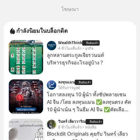
โฆษณา
กำลังนิยมในบล็อกดิต
WealthThink
ยืนยันแล้ว
4 ชั่วโมงที่แล้ว • ธุรกิจ
ลูกหลานตระกูลเจียรวนนท์
บริหารธุรกิจอะไรอยู่บ้าง ?
ลงทุนแมน
ยืนยันแล้ว
ได้รับการบูสต์
โอกาสลงทุน 10 ผู้นำ ทั้งซัปพลายเชน
AI จีน /โดย ลงทุนแมน ✅ลงทุนตรง คัด
10 ผู้นำเน้น ๆ ในธีม AI จีน ✅คัดเลือก
หุ้นใหม่ 9 ตัว เข้ากองทุน ✅ร่วมเป็น
วินทร์ เลียววาริณ
ยืนยันแล้ว
เจ้าของผู้นำ AI จีน ตั้งแต่โรงงานผลิตชิป
8 ชั่วโมงที่แล้ว • หนังสือ
หน่วยความจำ โมเดล AI ยันหุ่นยนต์
Blockdit Originals คุยกับ วินทร์ เลียว
✅ได้การรับยกเว้นภาษี Capital Gain