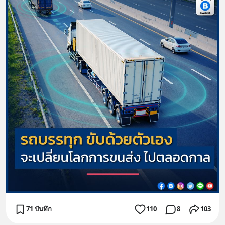
71 บันทึก
110
8
103