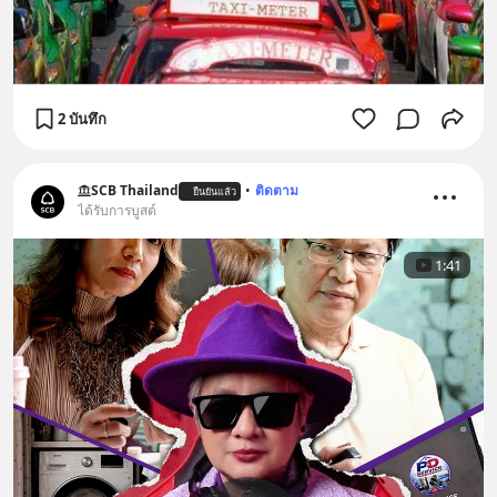
2 บันทึก
SCB Thailand
•
ติดตาม
ยืนยันแล้ว
ได้รับการบูสต์
1:41