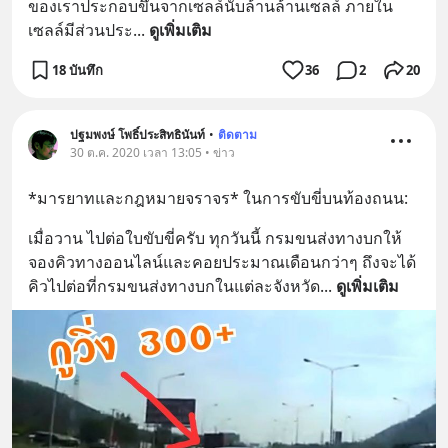
ของเราประกอบขึ้นจากเซลล์นับล้านล้านเซลล์ ภายใน
เซลล์มีส่วนประ
... 
ดูเพิ่มเติม
18 บันทึก
36
2
20
ปฐมพงษ์ โพธิ์ประสิทธินันท์
•
ติดตาม
30 ต.ค. 2020 เวลา 13:05 • ข่าว
*มารยาทและกฎหมายจราจร* ในการขับขี่บนท้องถนน:
เมื่อวาน ไปต่อใบขับขี่ครับ ทุกวันนี้ กรมขนส่งทางบกให้
จองคิวทางออนไลน์และคอยประมาณเดือนกว่าๆ ถึงจะได้
คิวไปต่อที่กรมขนส่งทางบกในแต่ละจังหวัด
... 
ดูเพิ่มเติม