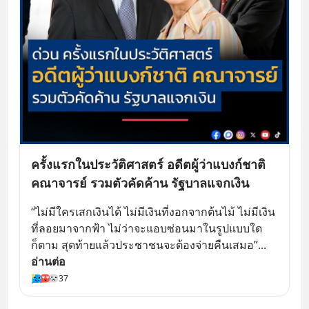
ครั้งแรกในประวัติศาสตร์ อดีตผู้ว่าแบงก์ชาติ
คณาจารย์ รวมตัวคัดค้าน รัฐบาลแจกเงิน
“ไม่มีใครเสกเงินได้ ไม่มีเงินที่งอกจากต้นไม้ ไม่มีเงิน
ที่ลอยมาจากฟ้า ไม่ว่าจะแอบซ่อนมาในรูปแบบใด
ก็ตาม สุดท้ายแล้วประชาชนจะต้องจ่ายคืนเสมอ”
... 
อ่านต่อ
37