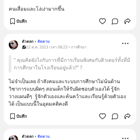
คนเสื่อมและโง่เง่ามากขึ้น
บันทึก
ตัวตลก
•
ติดตาม
22 ต.ค. 2023 เวลา 08:23 • การศึกษา
‘’ คุณคิดยังไงกับการที่มีการเรียนพิเศษกับติวเตอร์ทั้งที่มี
การศึกษาในโรงเรียนอยู่แล้ว?’’ ?
ไม่จำเป็นเลย ถ้าสังคมและระบบการศึกษาไม่น้นด้าน
วิชาการแบบผิดๆ สอนเด็กให้รับผิดชอบตัวเองได้ รู้จัก
วางแผนดีๆ  รู้จักตัวเองและค้นคว้าและเรียนรู้ด้วยตัวเอง
ได้ เป็นแบบนี้ในอุดมคติคงดี
บันทึก
ตัวตลก
•
ติดตาม