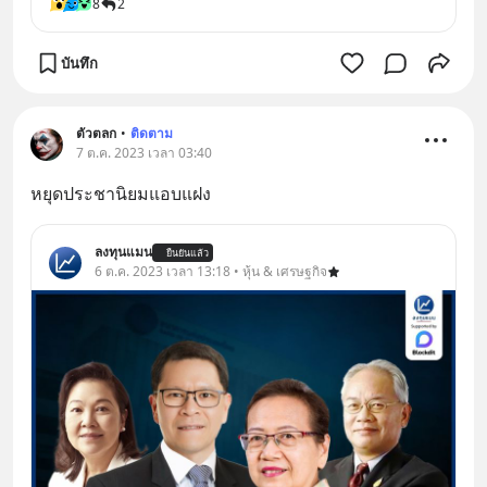
8
2
บันทึก
ตัวตลก
•
ติดตาม
7 ต.ค. 2023 เวลา 03:40
หยุดประชานิยมแอบแฝง
ลงทุนแมน
ยืนยันแล้ว
6 ต.ค. 2023 เวลา 13:18 • หุ้น & เศรษฐกิจ