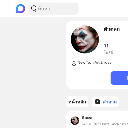
ตัวตลก
11
โพสต์
หน้าหลัก
คำถาม
ตัวตลก
24 ธ.ค. 2023 เวลา 14:24 • ควา